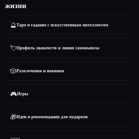
жизни
Все категории
🔮
Таро и гадание с искусственным интеллектом
О нас
💘
Профиль знакомств и линия самовывоза
🎲
Развлечения и новинки
🎮
Игры
Esc
🎁
Идеи и рекомендации для подарков