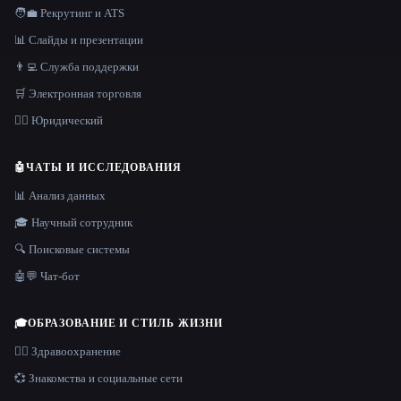
🧑‍💼 Рекрутинг и ATS
📊 Слайды и презентации
👨‍💻 Служба поддержки
🛒 Электронная торговля
👩‍⚖️ Юридический
🤖
ЧАТЫ И ИССЛЕДОВАНИЯ
📊 Анализ данных
🎓 Научный сотрудник
🔍 Поисковые системы
🤖💬 Чат-бот
🎓
ОБРАЗОВАНИЕ И СТИЛЬ ЖИЗНИ
👩‍⚕️ Здравоохранение
💞 Знакомства и социальные сети