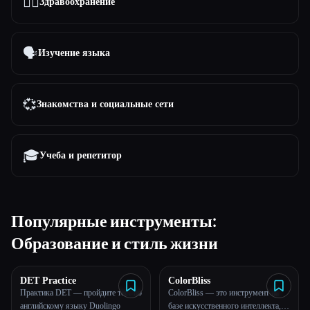
👩‍⚕️
Здравоохранение
🗣️
Изучение языка
💞
Знакомства и социальные сети
🎓
Учеба и репетитор
Популярные инструменты:
Образование и стиль жизни
DET Practice
ColorBliss
Практика DET — пройдите тест по
ColorBliss — это инструмент на
английскому языку Duolingo
базе искусственного интеллекта,