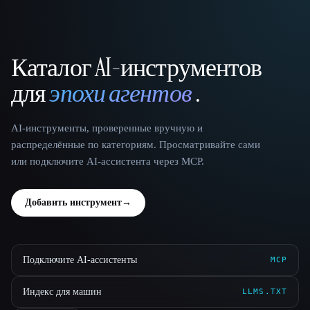
Каталог AI-инструментов
That AI Collection
для
эпохи агентов
.
AI-инструменты, проверенные вручную и
распределённые по категориям. Просматривайте сами
или подключите AI-ассистента через MCP.
Добавить инструмент
→
Подключите AI-ассистенты
MCP
Индекс для машин
LLMS.TXT