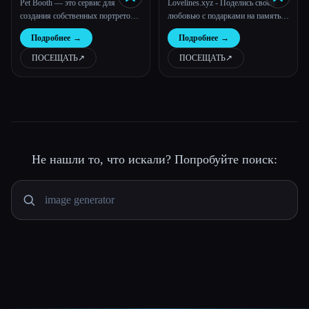
Pet Booth — это сервис для
Lovelines.xyz - Поделись своей
создания собственных портретов,
любовью с подарками на память,
иллюстраций и фотографий
сделанными искусственным
Подробнее
→
Подробнее
→
домашних животных с
интеллектом
искусственным интеллектом.
ПОСЕЩАТЬ
↗︎
ПОСЕЩАТЬ
↗︎
Просто загрузите 10-20
фотографий своей кошки или
собаки и выберите из более чем 80
тем, в которые можно превратить
их.
Не нашли то, что искали? Попробуйте поиск: