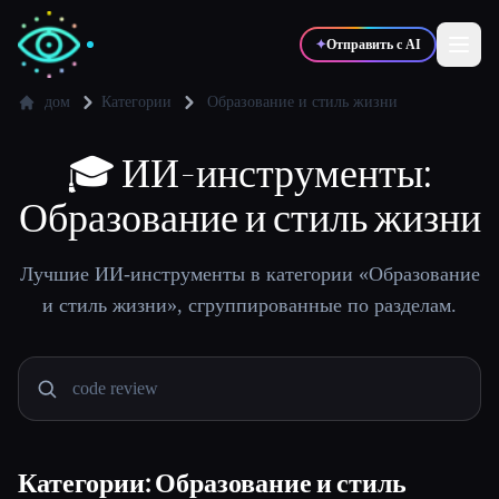
✦
Отправить с AI
дом
Категории
Образование и стиль жизни
✍️
🎓
ИИ-инструменты:
🎨
Писатели
Дизайнеры
Образование и стиль жизни
💻
📈
Разработчики
Маркетологи
Лучшие ИИ-инструменты в категории «Образование
и стиль жизни», сгруппированные по разделам.
🎓
🎬
Студенты
Креаторы
Блог
Категории: Образование и стиль
Сравнить инструменты