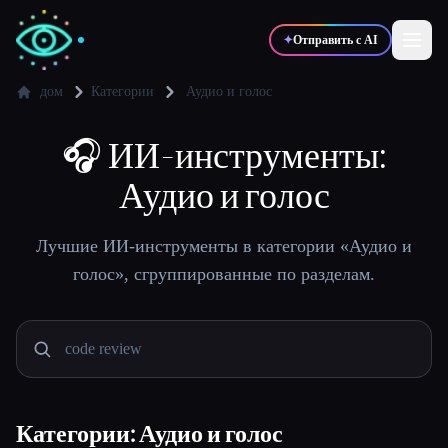
✦
Отправить с AI
дом
Категории
Аудио и голос
✍️
🎧
ИИ-инструменты:
🎨
Писатели
Дизайнеры
Аудио и голос
💻
📈
Разработчики
Маркетологи
Лучшие ИИ-инструменты в категории «Аудио и
голос», сгруппированные по разделам.
🎓
🎬
Студенты
Креаторы
Блог
Категории: Аудио и голос
Сравнить инструменты