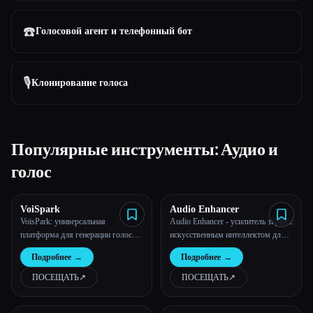
☎️
Голосовой агент и телефонный бот
🎙️
Клонирование голоса
Популярные инструменты: Аудио и
голос
VoiSpark
Audio Enhancer
VoisPark: универсальная
Audio Enhancer - усилитель звука с
платформа для генерации голоса с
искусственным интеллектом для
искусственным интеллектом |
музыкантов, подкастов, интервью
Подробнее
→
Подробнее
→
Преобразование текста в речь и
и многого другого.
клонирование голоса
ПОСЕЩАТЬ
↗︎
ПОСЕЩАТЬ
↗︎