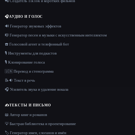
📲 Создатель TikTok и коротких фильмов
🎧
АУДИО И ГОЛОС
🔊 Генератор звуковых эффектов
🎼 Генератор песен и музыки с искусственным интеллектом
☎️ Голосовой агент и телефонный бот
🎙️ Инструменты для подкастов
🎙️ Клонирование голоса
🇺🇳 Перевод и стенограмма
📝🔉 Текст в речь
🎧 Усилитель звука и удаление вокала
✍️
ТЕКСТЫ И ПИСЬМО
📖 Автор книг и романов
💡 Быстрая библиотека и проектирование
🏷️ Генератор имен, слоганов и имён