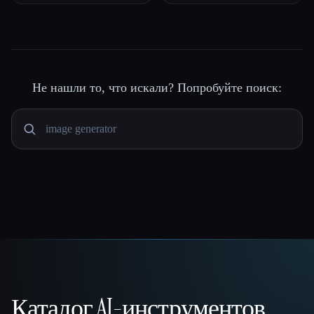
Не нашли то, что искали? Попробуйте поиск:
Каталог AI-инструментов
That AI Collection