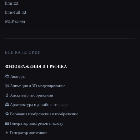
llms.txt
llms-full.txt
MCP server
ВСЕ КАТЕГОРИИ
🎨
ИЗОБРАЖЕНИЯ И ГРАФИКА
😎 Аватары
🎲 Анимация и 3D-моделирование
🔬 Апскейлер изображений
🏯 Архитектура и дизайн интерьера
🔁 Вариация изображения в изображение
🪪 Генератор выстрелов в голову
⚜️ Генератор логотипов