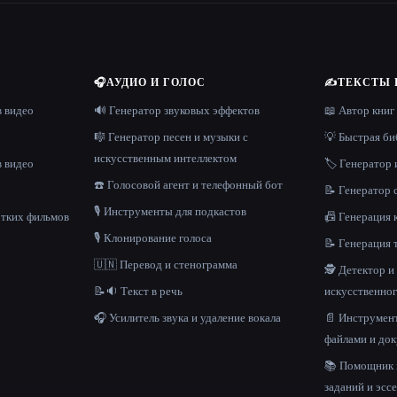
🎧
АУДИО И ГОЛОС
✍️
ТЕКСТЫ 
в видео
🔊 Генератор звуковых эффектов
📖 Автор книг
🎼 Генератор песен и музыки с
💡 Быстрая би
искусственным интеллектом
в видео
🏷️ Генератор 
☎️ Голосовой агент и телефонный бот
📝 Генератор
🎙️ Инструменты для подкастов
отких фильмов
📠 Генерация 
🎙️ Клонирование голоса
📝 Генерация 
🇺🇳 Перевод и стенограмма
🕵️ Детектор 
📝🔉 Текст в речь
искусственног
🎧 Усилитель звука и удаление вокала
📄 Инструмент
файлами и до
📚 Помощник
заданий и эсс