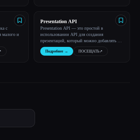
Presentation API
ка с
Presentation API — это простой в
я малого и
использовании API для создания
презентаций, который можно добавлять в
свои приложения и веб-сайты. Полное
︎
Подробнее
→
ПОСЕЩАТЬ
↗︎
описание