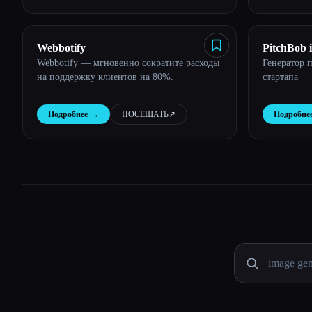
подготовки к собеседованию.
помощью ис
позволяет 
собеседова
Webbotify
PitchBob 
Webbotify — мгновенно сократите расходы
Генератор 
на поддержку клиентов на 80%.
стартапа
Подробнее
→
ПОСЕЩАТЬ
↗︎
Подробне