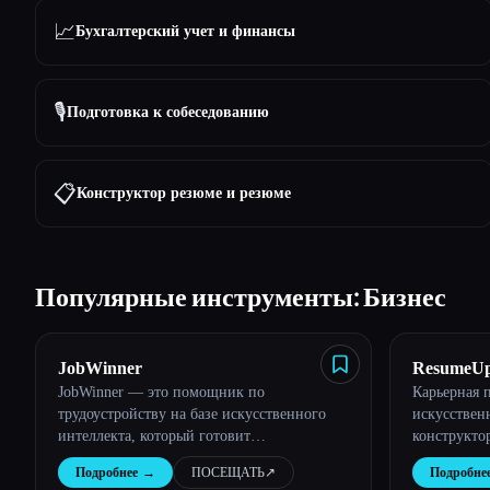
📈
Бухгалтерский учет и финансы
🎙️
Подготовка к собеседованию
📋
Конструктор резюме и резюме
Популярные инструменты: Бизнес
JobWinner
ResumeUp
JobWinner — это помощник по
Карьерная 
трудоустройству на базе искусственного
искусствен
интеллекта, который готовит
конструкто
индивидуальные резюме,
проверки A
Подробнее
→
ПОСЕЩАТЬ
↗︎
Подробне
сопроводительные письма и документы для
многим дру