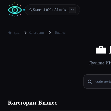
Search 4,000+ AI tools…
⌘
K
дом
Категории
Бизнес
💼
Лучшие ИИ-
Категории: Бизнес
Esc