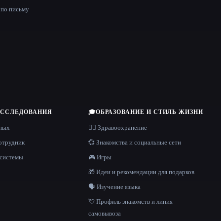
по письму
ИССЛЕДОВАНИЯ
🎓
ОБРАЗОВАНИЕ И СТИЛЬ ЖИЗНИ
нных
👩‍⚕️ Здравоохранение
отрудник
💞 Знакомства и социальные сети
 системы
🎮 Игры
🎁 Идеи и рекомендации для подарков
🗣️ Изучение языка
💘 Профиль знакомств и линия
самовывоза