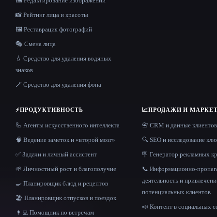
🖼️ Редактирование изображений
📸 Рейтинг лица и красоты
🖼️ Реставрация фотографий
🎭 Смена лица
💧 Средство для удаления водяных
знаков
🪄 Средство для удаления фона
⚡
ПРОДУКТИВНОСТЬ
📈
ПРОДАЖИ И МАРКЕ
🦾 Агенты искусственного интеллекта
📇 CRM и данные клиентов
🧠 Ведение заметок и «второй мозг»
🔍 SEO и исследование кл
✅ Задачи и личный ассистент
🪧 Генератор рекламных к
🌱 Личностный рост и благополучие
📞 Информационно-пропаг
деятельность и привлечени
🍳 Планировщик блюд и рецептов
потенциальных клиентов
🏖 Планировщик отпусков и поездок
📣 Контент в социальных с
👨‍💻 Помощник по встречам