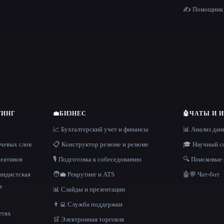
✍️ Помощник 
ТИНГ
💼
БИЗНЕС
🤖
ЧАТЫ И 
📈 Бухгалтерский учет и финансы
📊 Анализ да
ючевых слов
📋 Конструктор резюме и резюме
🎓 Научный с
реативов
🎙️ Подготовка к собеседованию
🔍 Поисковые
андистская
🧑‍💼 Рекрутинг и ATS
🤖💬 Чат-бот
е
📊 Слайды и презентации
👨‍💻 Служба поддержки
етях
🛒 Электронная торговля