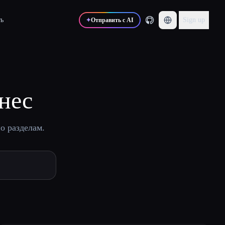
ь
Sign up
✦
Отправить с AI
нес
о разделам.