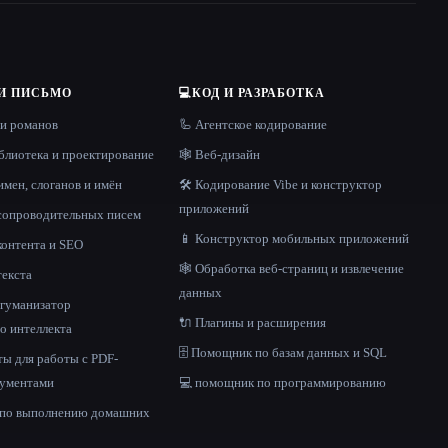
И ПИСЬМО
💻
КОД И РАЗРАБОТКА
 и романов
🦾 Агентское кодирование
блиотека и проектирование
🕸 Веб-дизайн
имен, слоганов и имён
🛠️ Кодирование Vibe и конструктор
приложений
 сопроводительных писем
📱 Конструктор мобильных приложений
контента и SEO
🕸️ Обработка веб-страниц и извлечение
текста
данных
и гуманизатор
🔌 Плагины и расширения
о интеллекта
🗄️ Помощник по базам данных и SQL
ы для работы с PDF-
кументами
💻 помощник по программированию
 по выполнению домашних
е