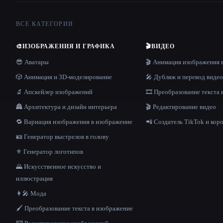
ВСЕ КАТЕГОРИИ
🎨
ИЗОБРАЖЕНИЯ И ГРАФИКА
🎬
ВИДЕО
😎 Аватары
🎬 Анимация изображения 
🎲 Анимация и 3D-моделирование
🎤 Дубляж и перевод видео
🔬 Апскейлер изображений
🎞️ Преобразование текста 
🏯 Архитектура и дизайн интерьера
🎬 Редактирование видео
🔁 Вариация изображения в изображение
📲 Создатель TikTok и кор
🪪 Генератор выстрелов в голову
⚜️ Генератор логотипов
🌄 Искусственное искусство и
иллюстрация
👩‍🎤 Мода
🖌️ Преобразование текста в изображение