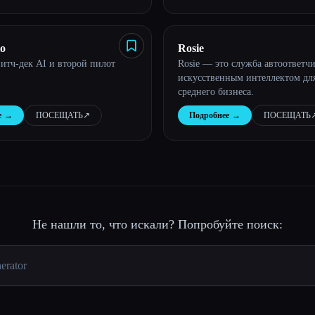
кусственного интеллекта
быстрее проходить
ния.
io
Rosie
питч-дек AI и второй пилот
Rosie — это служба автоответчи
искусственным интеллектом дл
среднего бизнеса.
е
→
ПОСЕЩАТЬ
↗︎
Подробнее
→
ПОСЕЩАТЬ
↗
Не нашли то, что искали? Попробуйте поиск: