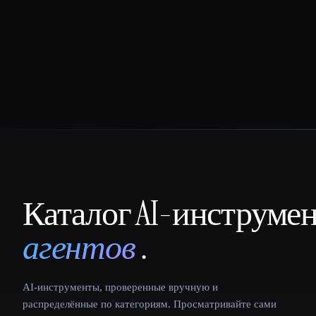
Каталог AI-инструме
That AI Collection
агентов
.
AI-инструменты, проверенные вручную и
распределённые по категориям. Просматривайте сами