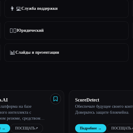
👨‍💻
Служба поддержки
👩‍⚖️
Юридический
📊
Слайды и презентации
.AI
ScoreDetect
платформа на базе
Обеспечьте будущее своего конт
ного интеллекта с
Доверьтесь защите блокчейна.
ром резюме, средством
TS, оптимизатором LinkedIn и
е
→
ПОСЕЩАТЬ
↗︎
Подробнее
→
ПОСЕЩАТЬ
↗
гим. Оптимизация резюме с