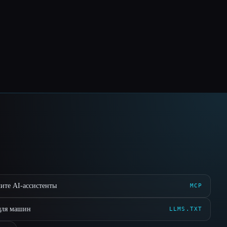
ите AI-ассистенты
MCP
для машин
LLMS.TXT