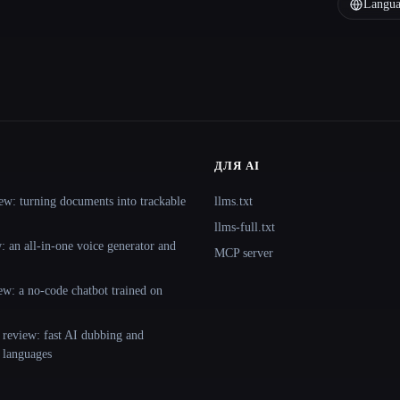
Langua
ДЛЯ AI
ew: turning documents into trackable
llms.txt
llms-full.txt
 an all-in-one voice generator and
MCP server
ew: a no-code chatbot trained on
 review: fast AI dubbing and
+ languages