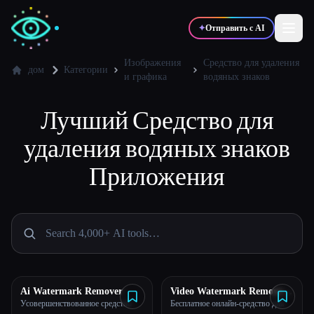
✦
Отправить с AI
Изображения
Средство для удаления
дом
Категории
и графика
водяных знаков
✍️
🎨
Писатели
Дизайнеры
Лучший
Средство для
удаления водяных знаков
💻
📈
Разработчики
Маркетологи
Приложения
🎓
🎬
Студенты
Креаторы
Блог
Ai Watermark Remover
Video Watermark Remove
AI
Усовершенствованное средство
Бесплатное онлайн-средство для
Сравнить инструменты