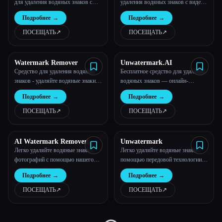
для удаления водяных знаков с
удаления водяных знаков с видео
искусственным интеллектом,
— без регистрации
Все категории
Подробнее
→
Подробнее
→
которое легко удаляет логотипы,
текст и штампы с фотографий за
ПОСЕЩАТЬ
↗︎
ПОСЕЩАТЬ
↗︎
считанные секунды. Бесплатное
О нас
использование и получение
результатов профессионального
Watermark Remover
Unwatermark.AI
качества.
Средство для удаления водяных
Бесплатное средство для удаления
знаков - удаляйте водяные знаки
водяных знаков — онлайн-
онлайн с изображений бесплатно
инструмент для изображений и
Подробнее
→
Подробнее
→
видео на базе искусственного
интеллекта | Unwatermark.AI
ПОСЕЩАТЬ
↗︎
ПОСЕЩАТЬ
↗︎
AI Watermark Remover
Unwatermark
Online for Free
Легко удаляйте водяные знаки с
Легко удаляйте водяные знаки с
фотографий с помощью нашего
помощью передовой технологии
Esc
средства для удаления водяных
распознавания изображений AI
Подробнее
→
Подробнее
→
знаков AI.
ПОСЕЩАТЬ
↗︎
ПОСЕЩАТЬ
↗︎