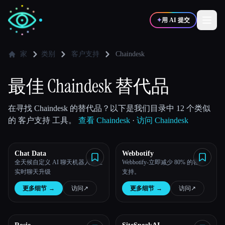
✦
用 AI 提交
家
类别
客户支持
Chaindesk
✍️
🎨
写作者
设计师
最佳 Chaindesk 替代品
💻
📈
在寻找 Chaindesk 的替代品？以下是我们目录中 12 个类似
开发者
营销
的 客户支持 工具。
查看 Chaindesk
·
访问 Chaindesk
🎓
🎬
学生
创作者
Chat Data
Webbotify
全天候自定义 AI 聊天机器人加上
Webbotify-立即减少 80% 的客户
实时聊天升级
支持。
更多细节
→
访问
↗︎
更多细节
→
访问
↗︎
博客
比较工具