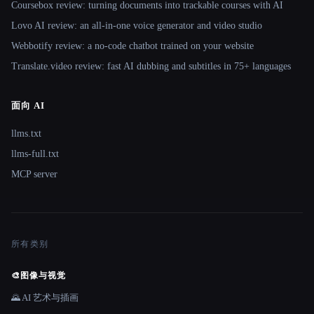
Coursebox review: turning documents into trackable courses with AI
Lovo AI review: an all-in-one voice generator and video studio
Webbotify review: a no-code chatbot trained on your website
Translate.video review: fast AI dubbing and subtitles in 75+ languages
面向 AI
llms.txt
llms-full.txt
MCP server
所有类别
🎨
图像与视觉
🌄 AI 艺术与插画