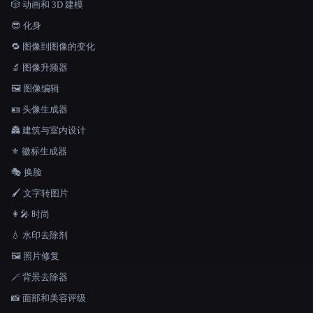
🎲 动画和 3D 建模
😎 化身
🔁 图像到图像的变化
🔬 图像升频器
🖼️ 图像编辑
🪪 头像生成器
🏯 建筑与室内设计
⚜️ 徽标生成器
🎭 换脸
🖌️ 文字转图片
👩‍🎤 时尚
💧 水印去除剂
🖼️ 照片修复
🪄 背景去除器
📸 面部和美容评级