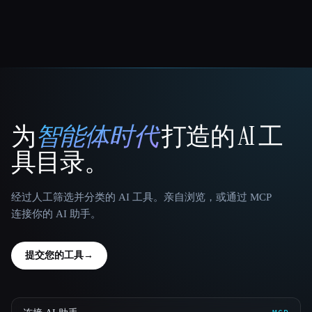
为
智能体时代
打造的 AI 工
That AI Collection
具目录。
经过人工筛选并分类的 AI 工具。亲自浏览，或通过 MCP
连接你的 AI 助手。
提交您的工具
→