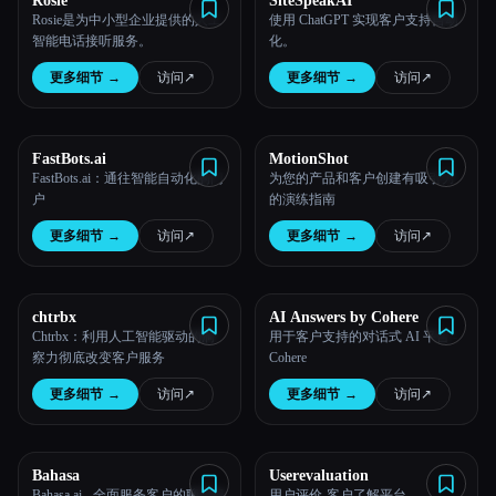
Rosie
SiteSpeakAI
Rosie是为中小型企业提供的人工
使用 ChatGPT 实现客户支持自动
所有分类
智能电话接听服务。
化。
更多细节
→
访问
↗︎
更多细节
→
访问
↗︎
关于
FastBots.ai
MotionShot
FastBots.ai：通往智能自动化的门
为您的产品和客户创建有吸引力
户
的演练指南
更多细节
→
访问
↗︎
更多细节
→
访问
↗︎
Esc
chtrbx
AI Answers by Cohere
Chtrbx：利用人工智能驱动的洞
用于客户支持的对话式 AI 平台 -
察力彻底改变客户服务
Cohere
更多细节
→
访问
↗︎
更多细节
→
访问
↗︎
Bahasa
Userevaluation
Bahasa.ai - 全面服务客户的聊天机
用户评价-客户了解平台