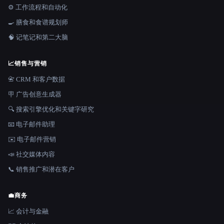
⚙️ 工作流程和自动化
🍳 膳食和食谱规划师
🧠 记笔记和第二大脑
📈
销售与营销
📇 CRM 和客户数据
🪧 广告创意生成器
🔍 搜索引擎优化和关键字研究
📧 电子邮件助理
✉️ 电子邮件营销
📣 社交媒体内容
📞 销售推广和潜在客户
💼
商务
📈 会计与金融