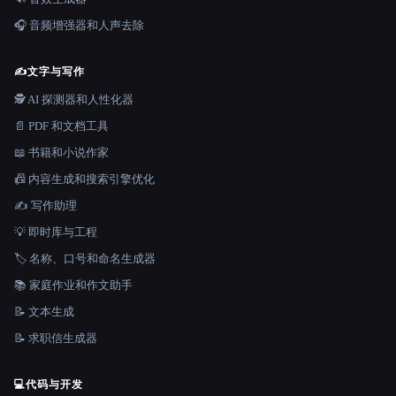
🎧 音频增强器和人声去除
✍️
文字与写作
🕵️ AI 探测器和人性化器
📄 PDF 和文档工具
📖 书籍和小说作家
📠 内容生成和搜索引擎优化
✍️ 写作助理
💡 即时库与工程
🏷️ 名称、口号和命名生成器
📚 家庭作业和作文助手
📝 文本生成
📝 求职信生成器
💻
代码与开发