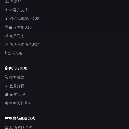
👩‍⚖️ 合法的
👨‍💻 客户支持
📊 幻灯片和演示文稿
🧑‍💼 招聘和 ATS
🛒 电子商务
📋 简历和简历生成器
🎙️ 面试准备
🤖
聊天与研究
🔍 搜索引擎
📊 数据分析
🎓 研究助理
🤖💬 聊天机器人
🎓
教育与生活方式
🔮 AI 塔罗牌与占卜