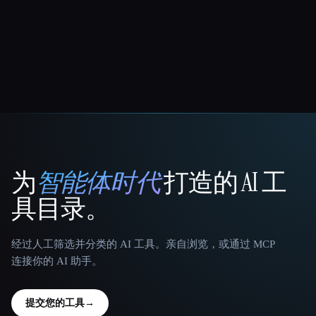
为
智能体时代
打造的 AI 工
That AI Collection
具目录。
经过人工筛选并分类的 AI 工具。亲自浏览，或通过 MCP
连接你的 AI 助手。
提交您的工具
→