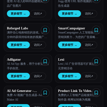
使用 AI 在几秒钟内创建精美的产
Jogg-使用 URL 制作视频的 AI 广
品广告图片
告生成器
更多细节
→
访问
↗︎
更多细节
→
访问
↗︎
Reforged Labs
SmartCampaigner
满怀信心地推销您的游戏。在几
SmartCampaigner-人工智能驱动的
分钟内获得持续有效的视频广告
营销洞察力，为您的广告策略提
——由 AI 制作和优化
供动力
更多细节
→
访问
↗︎
更多细节
→
访问
↗︎
Adligator
Lexi
AI Ad Spy 服务，用于分析竞争对
Lexi | AI 广告管理器可扩展您的
手的创意。
元营销活动
更多细节
→
访问
↗︎
更多细节
→
访问
↗︎
AI Ad Generator -
Product Link To Video
AdMaker.ai
Maker
免费 AI 视频广告生成器-Ad
免费的人工智能产品链接到视频
Maker AI
制作器-将网址转换为视频