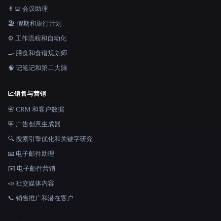
👨‍💻 会议助理
🏖 假期和旅行计划
⚙️ 工作流程和自动化
🍳 膳食和食谱规划师
🧠 记笔记和第二大脑
📈
销售与营销
📇 CRM 和客户数据
🪧 广告创意生成器
🔍 搜索引擎优化和关键字研究
📧 电子邮件助理
✉️ 电子邮件营销
📣 社交媒体内容
📞 销售推广和潜在客户