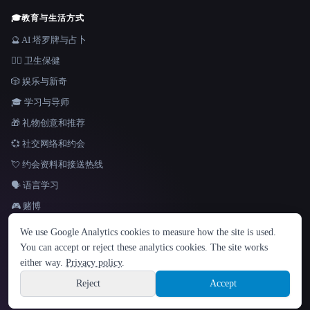
🎓
教育与生活方式
🔮 AI 塔罗牌与占卜
👩‍⚕️ 卫生保健
🎲 娱乐与新奇
🎓 学习与导师
🎁 礼物创意和推荐
💞 社交网络和约会
💘 约会资料和接送热线
🗣️ 语言学习
🎮 赌博
语言
We use Google Analytics cookies to measure how the site is used.
English
español
Français
Русский
简体中文
You can accept or reject these analytics cookies. The site works
Hindi
either way.
Privacy policy
.
© 2026 That AI Collection. 保留所有权利。
·
服务条款
·
隐私政策
·
·
Site information
Built with Metatron ★
Reject
Accept
build de3d624c
Sign up