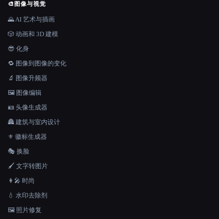
🎨
图像与视觉
🌄 AI 艺术与插画
🎲 动画和 3D 建模
😎 化身
🔁 图像到图像的变化
🔬 图像升频器
🖼️ 图像编辑
🪪 头像生成器
🏯 建筑与室内设计
⚜️ 徽标生成器
🎭 换脸
🖌️ 文字转图片
👩‍🎤 时尚
💧 水印去除剂
🖼️ 照片修复