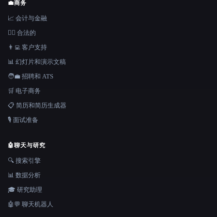
💼
商务
📈 会计与金融
👩‍⚖️ 合法的
👨‍💻 客户支持
📊 幻灯片和演示文稿
🧑‍💼 招聘和 ATS
🛒 电子商务
📋 简历和简历生成器
🎙️ 面试准备
🤖
聊天与研究
🔍 搜索引擎
📊 数据分析
🎓 研究助理
🤖💬 聊天机器人