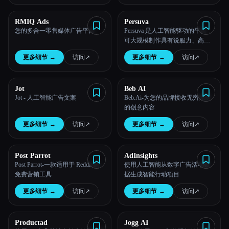
所有分类
RMIQ Ads
Persuva
您的多合一零售媒体广告平台
Persuva 是人工智能驱动的平台，
可大规模制作具有说服力、高转
关于
化率的广告文案
更多细节
→
访问
↗︎
更多细节
→
访问
↗︎
Jot
Beb AI
Jot - 人工智能广告文案
Beb.Ai-为您的品牌接收无穷无尽
的创意内容
更多细节
→
访问
↗︎
更多细节
→
访问
↗︎
Post Parrot
AdInsights
Esc
Post Parrot-一款适用于 Reddit 的
使用人工智能从数字广告活动数
免费营销工具
据生成智能行动项目
更多细节
→
访问
↗︎
更多细节
→
访问
↗︎
Productad
Jogg AI