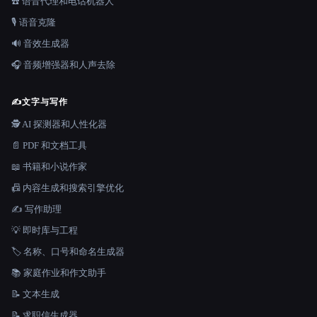
☎️ 语音代理和电话机器人
🎙️ 语音克隆
🔊 音效生成器
🎧 音频增强器和人声去除
✍️
文字与写作
🕵️ AI 探测器和人性化器
📄 PDF 和文档工具
📖 书籍和小说作家
📠 内容生成和搜索引擎优化
✍️ 写作助理
💡 即时库与工程
🏷️ 名称、口号和命名生成器
📚 家庭作业和作文助手
📝 文本生成
📝 求职信生成器