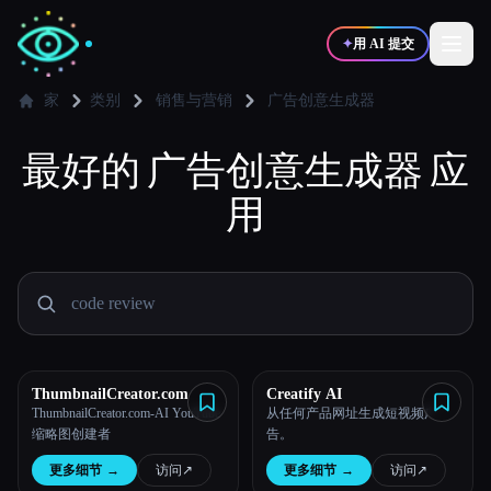
✦
用 AI 提交
家
类别
销售与营销
广告创意生成器
最好的
✍️
广告创意生成器
🎨
应
写作者
设计师
用
💻
📈
开发者
营销
🎓
🎬
学生
创作者
ThumbnailCreator.com
Creatify AI
ThumbnailCreator.com-AI YouTube
从任何产品网址生成短视频广
博客
缩略图创建者
告。
更多细节
→
访问
↗︎
更多细节
→
访问
↗︎
比较工具