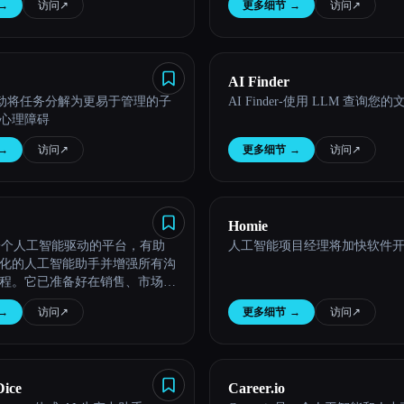
→
访问
↗︎
更多细节
→
访问
↗︎
AI Finder
 自动将任务分解为更易于管理的子
AI Finder-使用 LLM 查询您
心理障碍
→
访问
↗︎
更多细节
→
访问
↗︎
Homie
 是一个人工智能驱动的平台，有助
人工智能项目经理将加快软件
化的人工智能助手并增强所有沟
程。它已准备好在销售、市场营
源等方面提供协助。
→
访问
↗︎
更多细节
→
访问
↗︎
Dice
Career.io