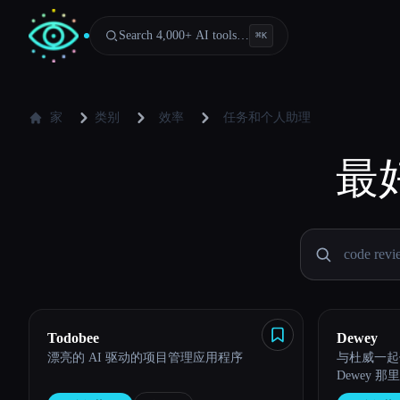
Search 4,000+ AI tools…
⌘
K
家
类别
效率
任务和个人助理
最
Todobee
Dewey
漂亮的 AI 驱动的项目管理应用程序
与杜威一起
Dewey 