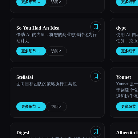
更多细节
→
访问
↗︎
更多细节
Esc
So You Had An Idea
dypt
借助 AI 的力量，将您的商业想法转化为行
使用 AI
动计划
任务，克服
更多细节
→
访问
↗︎
更多细节
Stellafai
Younet
面向目标团队的策略执行工具包
Younet
于创建个性
通和协作流
销、人力资
更多细节
→
访问
↗︎
更多细节
Digest
Albertito 