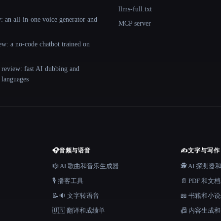
llms-full.txt
 an all-in-one voice generator and
MCP server
ew: a no-code chatbot trained on
 review: fast AI dubbing and
+ languages
🎧
音频与语音
✍️
文字与写作
🎼 AI 歌曲和音乐生成器
🕵️ AI 探测
🎙️ 播客工具
📄 PDF 和文
📝🔉 文字转语音
📖 书籍和小
🇺🇳 翻译和成绩单
📠 内容生成