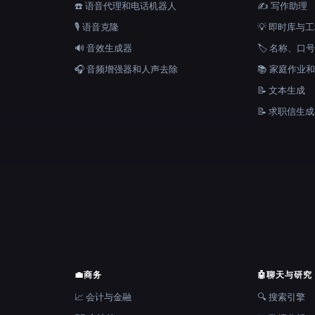
☎️ 语音代理和电话机器人
✍️ 写作助理
🎙️ 语音克隆
💡 即时库与
🔊 音效生成器
🏷️ 名称、
🎧 音频增强器和人声去除
📚 家庭作业
📝 文本生成
📝 求职信生
💼
商务
🤖
聊天与研究
📈 会计与金融
🔍 搜索引擎