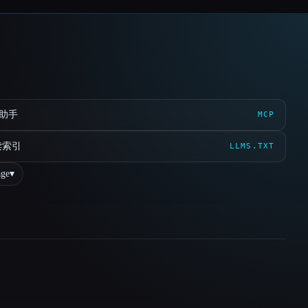
 助手
MCP
读索引
LLMS.TXT
ge
▾