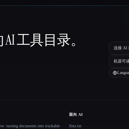
 AI 工具目录。
连接 AI
机器可
Langua
面向 AI
ew: turning documents into trackable
llms.txt