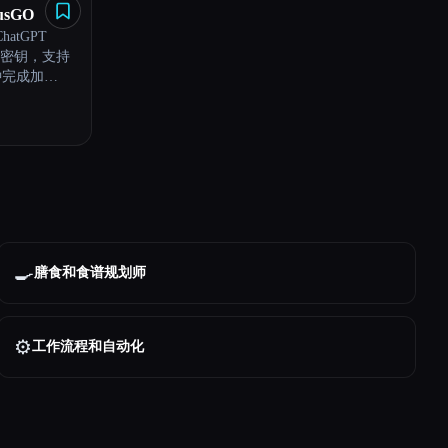
usGO
atGPT
D 密钥，支持
钟完成加开
000 名用户完
🍳
膳食和食谱规划师
⚙️
工作流程和自动化