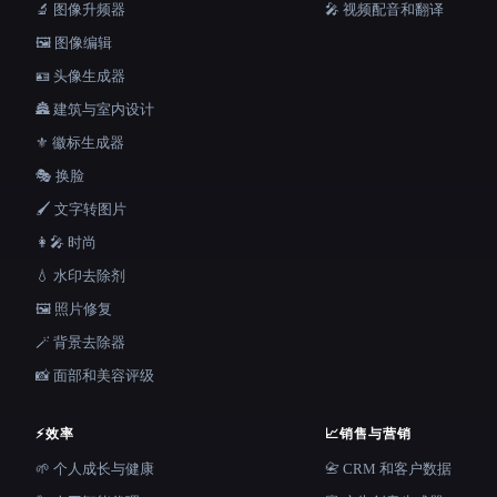
🔬 图像升频器
🎤 视频配音和翻译
🖼️ 图像编辑
🪪 头像生成器
🏯 建筑与室内设计
⚜️ 徽标生成器
🎭 换脸
🖌️ 文字转图片
👩‍🎤 时尚
💧 水印去除剂
🖼️ 照片修复
🪄 背景去除器
📸 面部和美容评级
⚡
效率
📈
销售与营销
🌱 个人成长与健康
📇 CRM 和客户数据