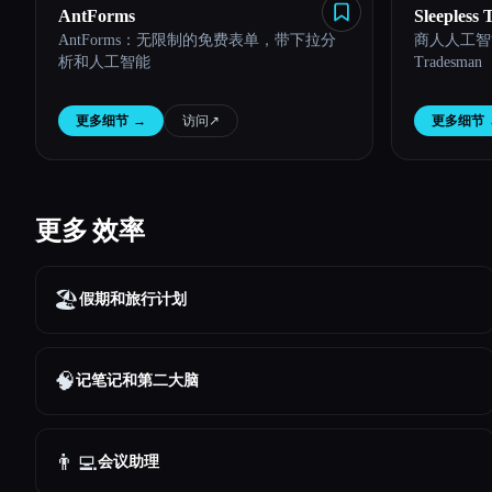
AntForms
Sleepless
AntForms：无限制的免费表单，带下拉分
商人人工智能口
析和人工智能
Tradesman
更多细节
→
访问
↗︎
更多细节
更多 效率
🏖
假期和旅行计划
🧠
记笔记和第二大脑
👨‍💻
会议助理