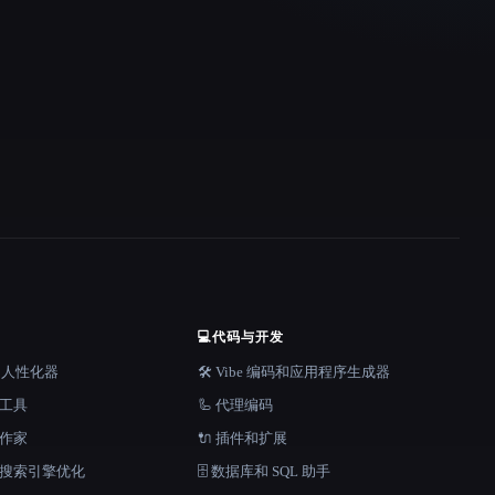
💻
代码与开发
器和人性化器
🛠️ Vibe 编码和应用程序生成器
档工具
🦾 代理编码
说作家
🔌 插件和扩展
和搜索引擎优化
🗄️ 数据库和 SQL 助手