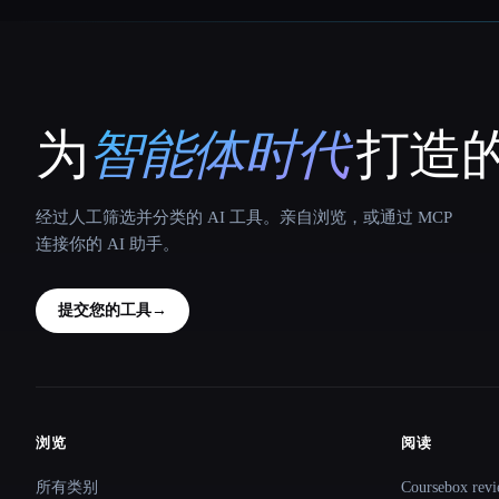
为
智能体时代
打造的
That AI Collection
经过人工筛选并分类的 AI 工具。亲自浏览，或通过 MCP
连接你的 AI 助手。
提交您的工具
→
浏览
阅读
Site navigation
所有类别
Coursebox revi