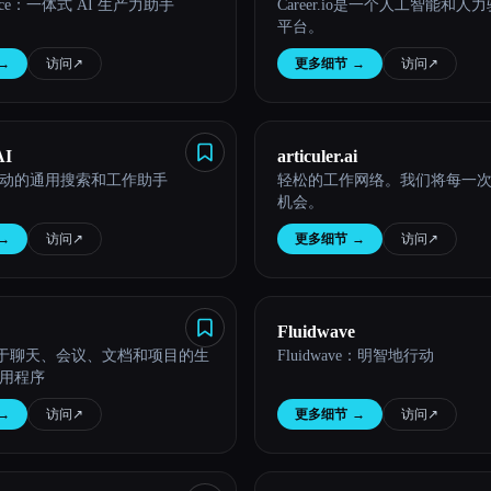
o Dice：一体式 AI 生产力助手
Career.io是一个人工智能和
平台。
→
访问
↗︎
更多细节
→
访问
↗︎
AI
articuler.ai
动的通用搜索和工作助手
轻松的工作网络。我们将每一
机会。
→
访问
↗︎
更多细节
→
访问
↗︎
Fluidwave
 适用于聊天、会议、文档和项目的生
Fluidwave：明智地行动
用程序
→
访问
↗︎
更多细节
→
访问
↗︎