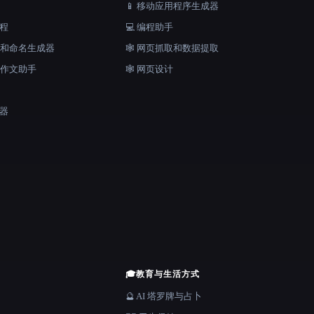
📱 移动应用程序生成器
工程
💻 编程助手
口号和命名生成器
🕸️ 网页抓取和数据提取
和作文助手
🕸 网页设计
成器
🎓
教育与生活方式
🔮 AI 塔罗牌与占卜