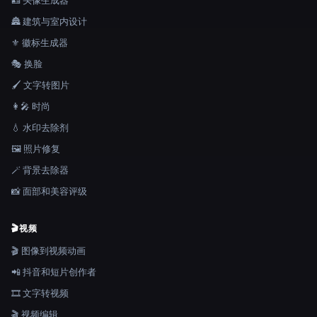
🪪 头像生成器
🏯 建筑与室内设计
⚜️ 徽标生成器
🎭 换脸
🖌️ 文字转图片
👩‍🎤 时尚
💧 水印去除剂
🖼️ 照片修复
🪄 背景去除器
📸 面部和美容评级
🎬
视频
🎬 图像到视频动画
📲 抖音和短片创作者
🎞️ 文字转视频
🎬 视频编辑