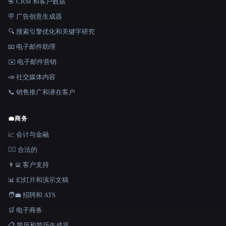
📇 CRM 和客户数据
🪧 广告创意生成器
🔍 搜索引擎优化和关键字研究
📧 电子邮件助理
✉️ 电子邮件营销
📣 社交媒体内容
📞 销售推广和潜在客户
💼
商务
📈 会计与金融
👩‍⚖️ 合法的
👨‍💻 客户支持
📊 幻灯片和演示文稿
🧑‍💼 招聘和 ATS
🛒 电子商务
📋 简历和简历生成器