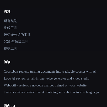
浏览
Site navigation
所有类别
比较工具
按受众分类的工具
2026 年顶级工具
提交工具
阅读
Coursebox review: turning documents into trackable courses with AI
Lovo AI review: an all-in-one voice generator and video studio
Webbotify review: a no-code chatbot trained on your website
Translate.video review: fast AI dubbing and subtitles in 75+ languages
面向 AI