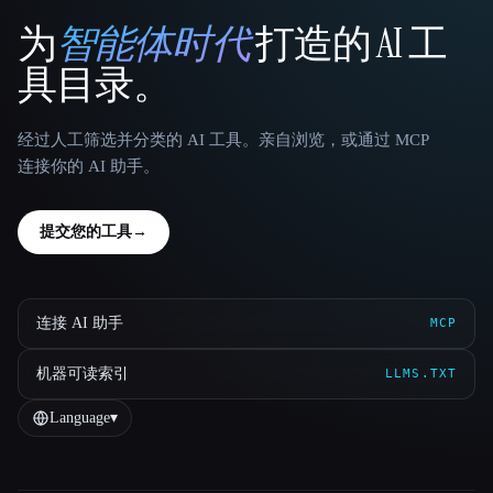
为
智能体时代
打造的 AI 工
That AI Collection
具目录。
经过人工筛选并分类的 AI 工具。亲自浏览，或通过 MCP
连接你的 AI 助手。
提交您的工具
→
连接 AI 助手
MCP
机器可读索引
LLMS.TXT
Language
▾