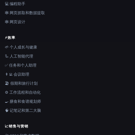
💻 编程助手
🕸️ 网页抓取和数据提取
🕸 网页设计
⚡
效率
🌱 个人成长与健康
🦾 人工智能代理
✅ 任务和个人助理
👨‍💻 会议助理
🏖 假期和旅行计划
⚙️ 工作流程和自动化
🍳 膳食和食谱规划师
🧠 记笔记和第二大脑
📈
销售与营销