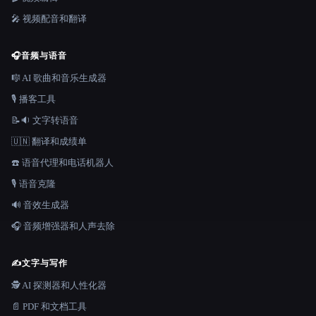
🎤 视频配音和翻译
🎧
音频与语音
🎼 AI 歌曲和音乐生成器
🎙️ 播客工具
📝🔉 文字转语音
🇺🇳 翻译和成绩单
☎️ 语音代理和电话机器人
🎙️ 语音克隆
🔊 音效生成器
🎧 音频增强器和人声去除
✍️
文字与写作
🕵️ AI 探测器和人性化器
📄 PDF 和文档工具