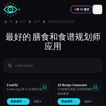
✦
用 AI 提交
家
类别
效率
膳食和食谱规划师
最好的
✍️
膳食和食谱规划师
🎨
写作者
设计师
应用
💻
📈
开发者
营销
🎓
🎬
学生
创作者
FoodAI
AI Recipe Generator
Foodai.App-用 Ai 生成烹饪食谱！
AI 食谱生成器-立即获得独特而美
博客
味的食谱
更多细节
→
访问
↗︎
更多细节
→
访问
↗︎
比较工具