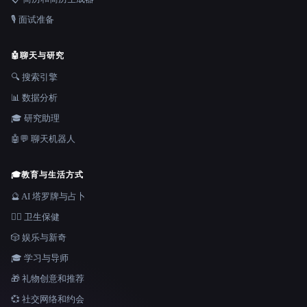
🎙️ 面试准备
🤖
聊天与研究
🔍 搜索引擎
📊 数据分析
🎓 研究助理
🤖💬 聊天机器人
🎓
教育与生活方式
🔮 AI 塔罗牌与占卜
👩‍⚕️ 卫生保健
🎲 娱乐与新奇
🎓 学习与导师
🎁 礼物创意和推荐
💞 社交网络和约会