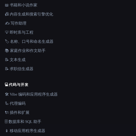
📖 书籍和小说作家
📠 内容生成和搜索引擎优化
✍️ 写作助理
💡 即时库与工程
🏷️ 名称、口号和命名生成器
📚 家庭作业和作文助手
📝 文本生成
📝 求职信生成器
💻
代码与开发
🛠️ Vibe 编码和应用程序生成器
🦾 代理编码
🔌 插件和扩展
🗄️ 数据库和 SQL 助手
📱 移动应用程序生成器