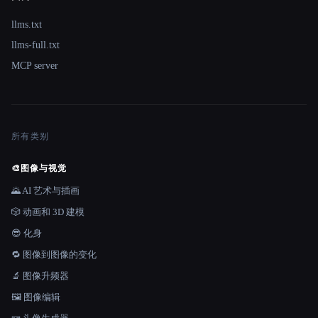
llms.txt
llms-full.txt
MCP server
所有类别
🎨
图像与视觉
🌄 AI 艺术与插画
🎲 动画和 3D 建模
😎 化身
🔁 图像到图像的变化
🔬 图像升频器
🖼️ 图像编辑