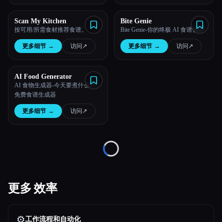
所有分类
Scan My Kitchen
Bite Genie
按可用/所需食材推荐食谱。
Bite Genie-你的终极 AI 食谱伙伴
关于
更多细节
→
访问
↗︎
更多细节
→
访问
↗︎
AI Food Generator
AI 食物生成器-今天要煮什么？|
免费食谱生成器
更多细节
→
访问
↗︎
Esc
Loading...
更多 效率
⚙️
工作流程和自动化