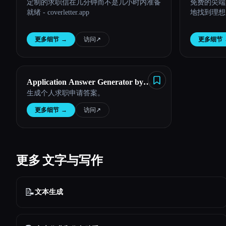
定制的求职信在几分钟而不是几小时内准备
免费的尖端
就绪 - coverletter.app
地找到理想
更多细节
→
访问
↗︎
更多细节
Application Answer Generator by
生成个人求职申请答案。
Eztrackr
更多细节
→
访问
↗︎
更多 文字与写作
📝
文本生成