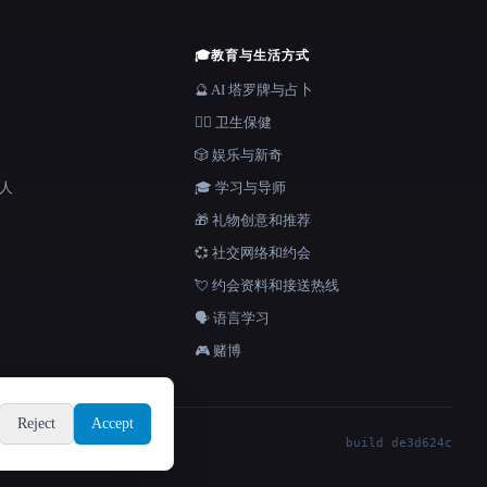
🎓
教育与生活方式
🔮 AI 塔罗牌与占卜
👩‍⚕️ 卫生保健
🎲 娱乐与新奇
器人
🎓 学习与导师
🎁 礼物创意和推荐
💞 社交网络和约会
💘 约会资料和接送热线
🗣️ 语言学习
🎮 赌博
Reject
Accept
build de3d624c