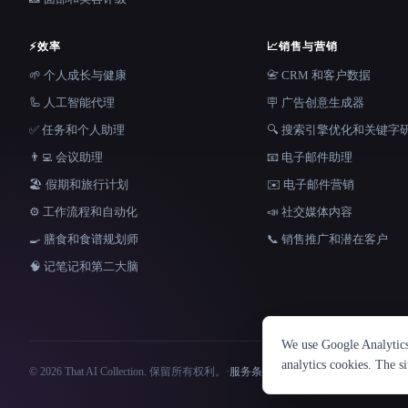
⚡
效率
📈
销售与营销
🌱 个人成长与健康
📇 CRM 和客户数据
🦾 人工智能代理
🪧 广告创意生成器
✅ 任务和个人助理
🔍 搜索引擎优化和关键字
👨‍💻 会议助理
📧 电子邮件助理
🏖 假期和旅行计划
✉️ 电子邮件营销
⚙️ 工作流程和自动化
📣 社交媒体内容
🍳 膳食和食谱规划师
📞 销售推广和潜在客户
🧠 记笔记和第二大脑
We use Google Analytics 
analytics cookies. The s
© 2026 That AI Collection. 保留所有权利。
·
服务条款
·
隐私政策
·
·
Built with
Site information