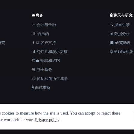
💼
商务
🤖
聊天与研究
📈 会计与金融
🔍 搜索引擎
👩‍⚖️ 合法的
📊 数据分析
研究
👨‍💻 客户支持
🎓 研究助理
📊 幻灯片和演示文稿
🤖💬 聊天机
🧑‍💼 招聘和 ATS
🛒 电子商务
📋 简历和简历生成器
🎙️ 面试准备
cookies to measure how the site is used. You can accept or reject these
ite works either way.
Privacy policy
.
 Metatron ★