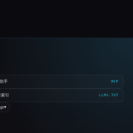
 助手
MCP
读索引
LLMS.TXT
ge
▾