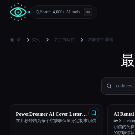
Search 4,000+ AI tools…
⌘
K
家
类别
文字与写作
求职信生成器
最
PowerDreamer AI Cover Letter
AI Rental
在几秒钟内为每个空缺职位量身定制求职信
🏡 Shar
Generator
职信的免费
的求职信从