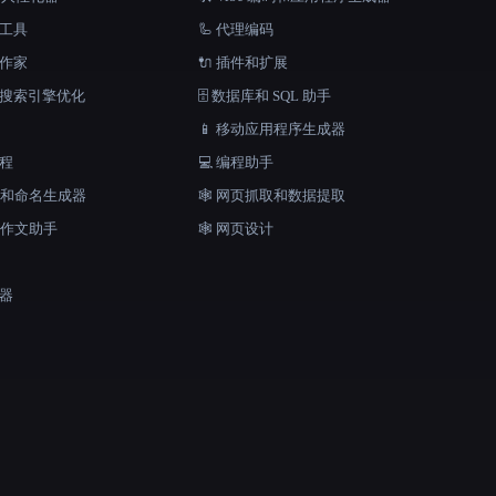
档工具
🦾 代理编码
说作家
🔌 插件和扩展
和搜索引擎优化
🗄️ 数据库和 SQL 助手
📱 移动应用程序生成器
工程
💻 编程助手
口号和命名生成器
🕸️ 网页抓取和数据提取
和作文助手
🕸 网页设计
成器