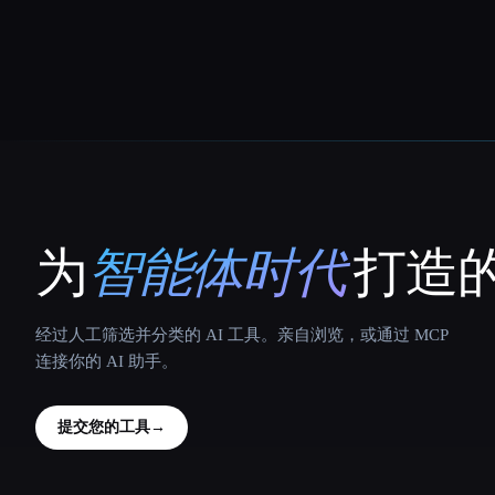
为
智能体时代
打造的
That AI Collection
经过人工筛选并分类的 AI 工具。亲自浏览，或通过 MCP
连接你的 AI 助手。
提交您的工具
→