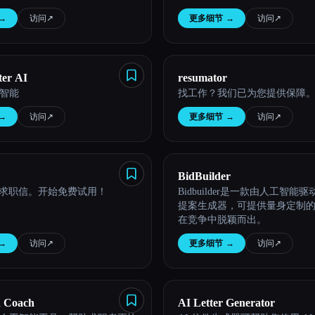
→
访问
↗︎
更多细节
→
访问
↗︎
ter AI
resumator
智能
找工作？我们已为您提供保障
→
访问
↗︎
更多细节
→
访问
↗︎
BidBuilder
止写求职信。开始免费试用！
Bidbuilder是一款由人工智能驱动
提案生成器，可提供量身定制
在竞争中脱颖而出。
→
访问
↗︎
更多细节
→
访问
↗︎
h Coach
AI Letter Generator