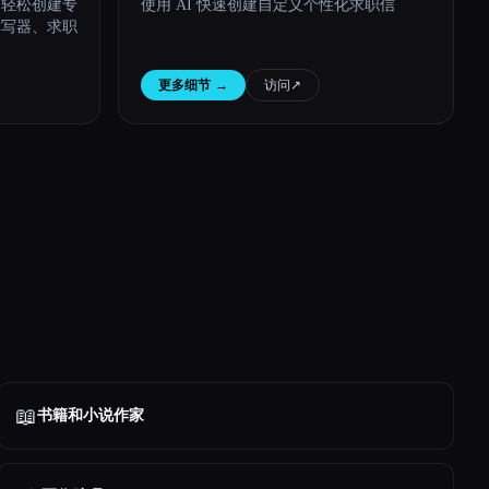
I 轻松创建专
使用 AI 快速创建自定义个性化求职信
撰写器、求职
更多细节
→
访问
↗︎
📖
书籍和小说作家