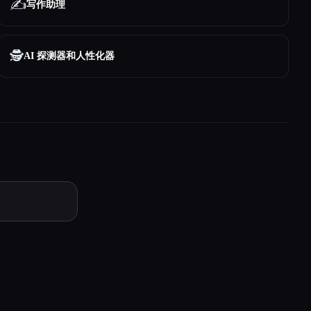
✍️
写作助理
🕵️
AI 探测器和人性化器