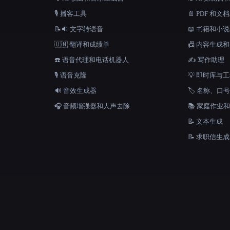
🎙️ 播客工具
📄 PDF 和文
📝🔉 文字转语音
📖 书籍和小
🇺🇳 翻译和成绩单
📠 内容生成
☎️ 语音代理和电话机器人
✍️ 写作助理
🎙️ 语音克隆
💡 即时库与
🔊 音效生成器
🏷️ 名称、
🎧 音频增强器和人声去除
📚 家庭作业
📝 文本生成
📝 求职信生