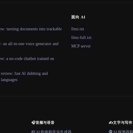
面向 AI
ew: turning documents into trackable
llms.txt
llms-full.txt
 an all-in-one voice generator and
MCP server
ew: a no-code chatbot trained on
 review: fast AI dubbing and
+ languages
🎧
音频与语音
✍️
文字与写作
🎼 AI 歌曲和音乐生成器
🕵️ AI 探测