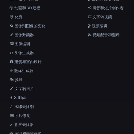
🎲 动画和 3D 建模
📲 抖音和短片创作者
😎 化身
🎞️ 文字转视频
🔁 图像到图像的变化
🎬 视频编辑
🔬 图像升频器
🎤 视频配音和翻译
🖼️ 图像编辑
🪪 头像生成器
🏯 建筑与室内设计
⚜️ 徽标生成器
🎭 换脸
🖌️ 文字转图片
👩‍🎤 时尚
💧 水印去除剂
🖼️ 照片修复
🪄 背景去除器
📸 面部和美容评级