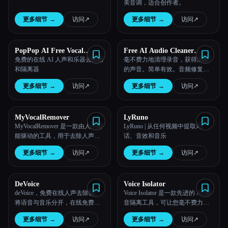
美音调，适合创作者。
更多细节
→
访问
↗︎
更多细节
→
访问
↗︎
PopPop AI Free Vocal
Free AI Audio Cleaner
Remover
Online
免费的在线 AI 人声和乐器去除器
毫不费力地清理录音，获得清晰
和隔离器
的声音。简单有效。音频修复。
使用 AI Audio Cleaner 转换录音。
更多细节
→
访问
↗︎
更多细节
→
访问
↗︎
实时降噪和语音清晰度。
MyVocalRemover
LyRuno
MyVocalRemover 是一款由人工智
LyRuno | 从任何视频中提取对
能驱动的工具，用于去除人声和
话、音效和音乐
与歌曲隔离。
更多细节
→
访问
↗︎
更多细节
→
访问
↗︎
DeVoice
Voice Isolator
deVoice，免费在线人声去除器。
Voice Isolator 是一款先进的 AI 语
将语音与音乐分开，在线免费提
音隔离工具，可让您毫不费力地
供高质量的人声去除器和具有强
去除背景噪音，并从任何音频文
更多细节
→
访问
↗︎
更多细节
→
访问
↗︎
大人工智能的人工智能分离器。
件中提取干净的人声。