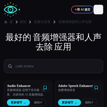
✦
用 AI 提交
家
类别
音频与语音
音频增强器和人声去除
最好的
✍️
音频增强器和人声
🎨
写作者
设计师
去除
应用
💻
📈
开发者
营销
🎓
🎬
学生
创作者
Audio Enhancer
Adobe Speech Enhancer
音频增强器-适用于音乐家、播
免费增强录音
博客
客、访谈等的 AI 音频增强器。
更多细节
→
访问
↗︎
更多细节
→
访问
↗︎
比较工具