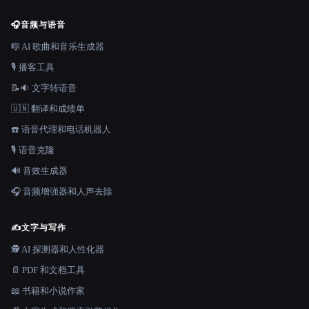
🎧
音频与语音
🎼 AI 歌曲和音乐生成器
🎙️ 播客工具
📝🔉 文字转语音
🇺🇳 翻译和成绩单
☎️ 语音代理和电话机器人
🎙️ 语音克隆
🔊 音效生成器
🎧 音频增强器和人声去除
✍️
文字与写作
🕵️ AI 探测器和人性化器
📄 PDF 和文档工具
📖 书籍和小说作家