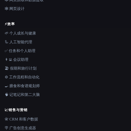
🕸 网页设计
⚡
效率
🌱 个人成长与健康
🦾 人工智能代理
✅ 任务和个人助理
👨‍💻 会议助理
🏖 假期和旅行计划
⚙️ 工作流程和自动化
🍳 膳食和食谱规划师
🧠 记笔记和第二大脑
📈
销售与营销
📇 CRM 和客户数据
🪧 广告创意生成器