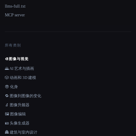
llms-full.txt
MCP server
所有类别
🎨
图像与视觉
🌄 AI 艺术与插画
🎲 动画和 3D 建模
😎 化身
🔁 图像到图像的变化
🔬 图像升频器
🖼️ 图像编辑
🪪 头像生成器
🏯 建筑与室内设计