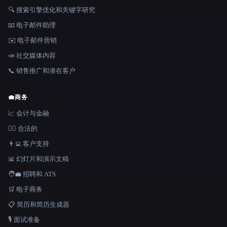
🔍 搜索引擎优化和关键字研究
📧 电子邮件助理
✉️ 电子邮件营销
📣 社交媒体内容
📞 销售推广和潜在客户
💼
商务
📈 会计与金融
👩‍⚖️ 合法的
👨‍💻 客户支持
📊 幻灯片和演示文稿
🧑‍💼 招聘和 ATS
🛒 电子商务
📋 简历和简历生成器
🎙️ 面试准备