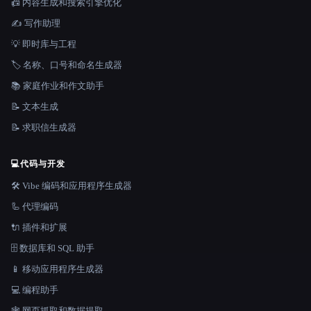
📠 内容生成和搜索引擎优化
✍️ 写作助理
💡 即时库与工程
🏷️ 名称、口号和命名生成器
📚 家庭作业和作文助手
📝 文本生成
📝 求职信生成器
💻
代码与开发
🛠️ Vibe 编码和应用程序生成器
🦾 代理编码
🔌 插件和扩展
🗄️ 数据库和 SQL 助手
📱 移动应用程序生成器
💻 编程助手
🕸️ 网页抓取和数据提取