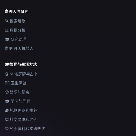
🤖
聊天与研究
🔍 搜索引擎
📊 数据分析
🎓 研究助理
🤖💬 聊天机器人
🎓
教育与生活方式
🔮 AI 塔罗牌与占卜
👩‍⚕️ 卫生保健
🎲 娱乐与新奇
🎓 学习与导师
🎁 礼物创意和推荐
💞 社交网络和约会
💘 约会资料和接送热线