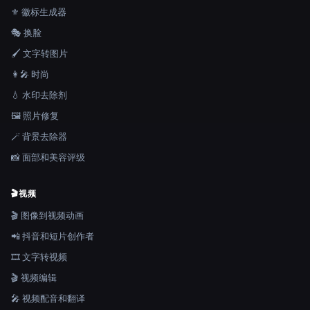
⚜️ 徽标生成器
🎭 换脸
🖌️ 文字转图片
👩‍🎤 时尚
💧 水印去除剂
🖼️ 照片修复
🪄 背景去除器
📸 面部和美容评级
🎬
视频
🎬 图像到视频动画
📲 抖音和短片创作者
🎞️ 文字转视频
🎬 视频编辑
🎤 视频配音和翻译