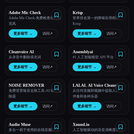
所有分类
Adobe Mic Check
Krisp
Adobe Mic Check-免费检查你的麦
世界排名第一的降噪应用程序 -
克风
Krisp
关于
更多细节
→
访问
↗︎
更多细节
→
访问
↗︎
Cleanvoice AI
Assemblyai
从录音中删除填充词
#1 人工智能模型 API 平台
更多细节
→
访问
↗︎
更多细节
→
访问
↗︎
NOISE REMOVER
LALAL AI Voice Cleaner
免费背景噪音去除工具-AI 噪音去
从任何音频和视频中提取人声、
除器
伴奏和各种乐器
Esc
更多细节
→
访问
↗︎
更多细节
→
访问
↗︎
Audio Muse
Xound.io
多合一易于使用的在线音频工具
人工智能驱动的语音清晰度和完