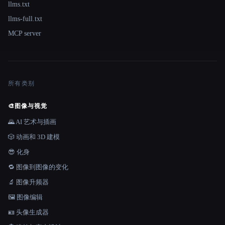
llms.txt
llms-full.txt
MCP server
所有类别
🎨
图像与视觉
🌄 AI 艺术与插画
🎲 动画和 3D 建模
😎 化身
🔁 图像到图像的变化
🔬 图像升频器
🖼️ 图像编辑
🪪 头像生成器