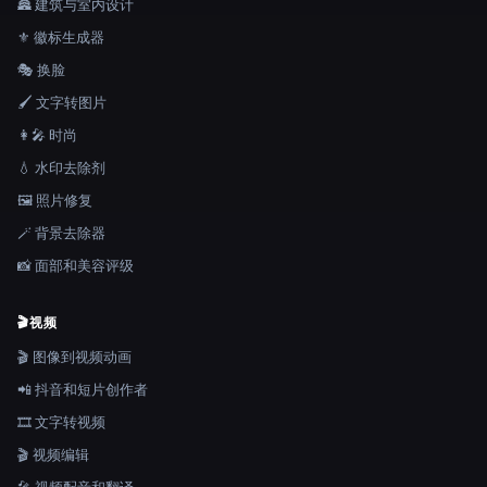
🏯 建筑与室内设计
⚜️ 徽标生成器
🎭 换脸
🖌️ 文字转图片
👩‍🎤 时尚
💧 水印去除剂
🖼️ 照片修复
🪄 背景去除器
📸 面部和美容评级
🎬
视频
🎬 图像到视频动画
📲 抖音和短片创作者
🎞️ 文字转视频
🎬 视频编辑