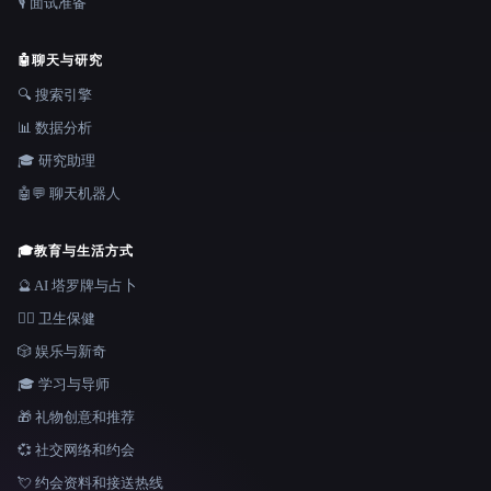
🎙️ 面试准备
🤖
聊天与研究
🔍 搜索引擎
📊 数据分析
🎓 研究助理
🤖💬 聊天机器人
🎓
教育与生活方式
🔮 AI 塔罗牌与占卜
👩‍⚕️ 卫生保健
🎲 娱乐与新奇
🎓 学习与导师
🎁 礼物创意和推荐
💞 社交网络和约会
💘 约会资料和接送热线