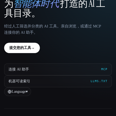
为
智能体时代
打造的 AI 工
That AI Collection
具目录。
经过人工筛选并分类的 AI 工具。亲自浏览，或通过 MCP
连接你的 AI 助手。
提交您的工具
→
连接 AI 助手
MCP
机器可读索引
LLMS.TXT
Language
▾