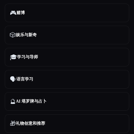
🎮
赌博
🎲
娱乐与新奇
🎓
学习与导师
🗣️
语言学习
🔮
AI 塔罗牌与占卜
🎁
礼物创意和推荐