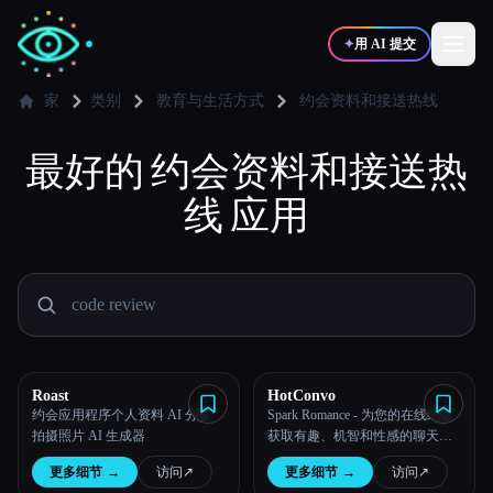
✦
用 AI 提交
家
类别
教育与生活方式
约会资料和接送热线
最好的
✍️
约会资料和接送热
🎨
写作者
设计师
线
应用
💻
📈
开发者
营销
🎓
🎬
学生
创作者
Roast
HotConvo
约会应用程序个人资料 AI 分析 -
Spark Romance - 为您的在线约会
博客
拍摄照片 AI 生成器
获取有趣、机智和性感的聊天建
议。
更多细节
→
访问
↗︎
更多细节
→
访问
↗︎
比较工具