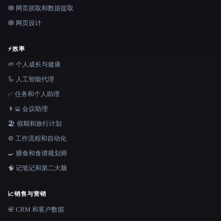
🕸️ 网页抓取和数据提取
🕸 网页设计
⚡
效率
🌱 个人成长与健康
🦾 人工智能代理
✅ 任务和个人助理
👨‍💻 会议助理
🏖 假期和旅行计划
⚙️ 工作流程和自动化
🍳 膳食和食谱规划师
🧠 记笔记和第二大脑
📈
销售与营销
📇 CRM 和客户数据