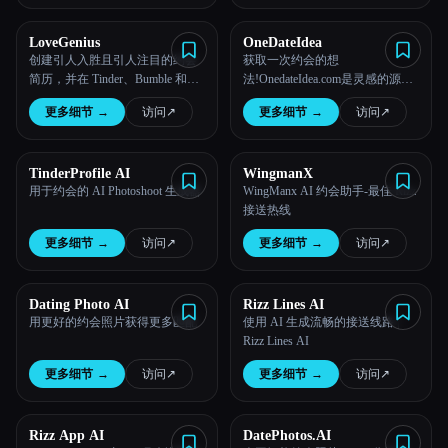
所有分类
LoveGenius
OneDateIdea
创建引人入胜且引人注目的约会
获取一次约会的想
简历，并在 Tinder、Bumble 和其
法!OnedateIdea.com是灵感的源
关于
他网站上获得更好的匹配！
泉，可确保您的约会不会是一次
更多细节
→
访问
↗︎
更多细节
→
访问
↗︎
无聊或典型的郊游。
TinderProfile AI
WingmanX
用于约会的 AI Photoshoot 生成器
WingManx AI 约会助手-最佳 Rizz
接送热线
更多细节
→
访问
↗︎
更多细节
→
访问
↗︎
Esc
Dating Photo AI
Rizz Lines AI
用更好的约会照片获得更多匹配
使用 AI 生成流畅的接送线路 |
Rizz Lines AI
更多细节
→
访问
↗︎
更多细节
→
访问
↗︎
Rizz App AI
DatePhotos.AI