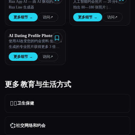
Rizz App AI — 由 AI 驱动的终极
人工智能约会照片 — 20 分钟内
Rizz Line 生成器
拍出 80—180 张照片 |
DatePhotos.AI
更多细节
→
访问
↗︎
更多细节
→
访问
↗︎
AI Dating Profile Photo
Maker
使用AI改变您的约会资料.使用 AI
生成的专业照片获得更多 3 倍的
比赛
更多细节
→
访问
↗︎
更多 教育与生活方式
👩‍⚕️
卫生保健
💞
社交网络和约会