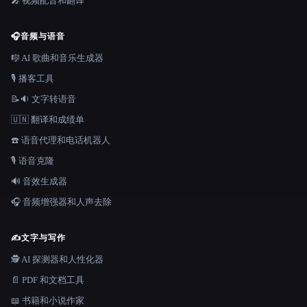
🎤 视频配音和翻译
🎧
音频与语音
🎼 AI 歌曲和音乐生成器
🎙️ 播客工具
📝🔉 文字转语音
🇺🇳 翻译和成绩单
☎️ 语音代理和电话机器人
🎙️ 语音克隆
🔊 音效生成器
🎧 音频增强器和人声去除
✍️
文字与写作
🕵️ AI 探测器和人性化器
📄 PDF 和文档工具
📖 书籍和小说作家