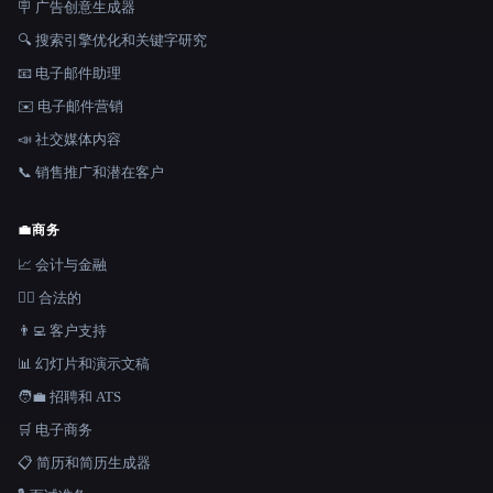
🪧 广告创意生成器
🔍 搜索引擎优化和关键字研究
📧 电子邮件助理
✉️ 电子邮件营销
📣 社交媒体内容
📞 销售推广和潜在客户
💼
商务
📈 会计与金融
👩‍⚖️ 合法的
👨‍💻 客户支持
📊 幻灯片和演示文稿
🧑‍💼 招聘和 ATS
🛒 电子商务
📋 简历和简历生成器