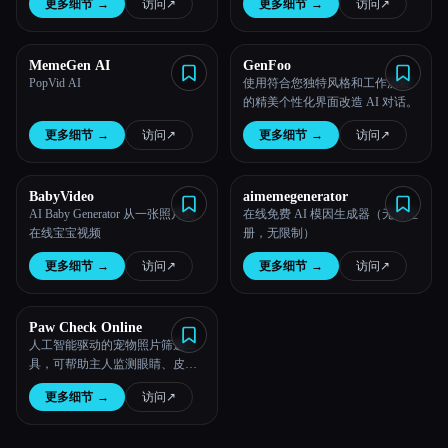
更多细节
→
访问
↗︎
更多细节
→
访问
↗︎
MemeGen AI
GenFoo
PopVid AI
使用符合您独特风格和工作流程
的精美个性化界面改造 AI 对话。
更多细节
→
访问
↗︎
更多细节
→
访问
↗︎
BabyVideo
aimemegenerator
AI Baby Generator 从一张照片到
在线免费 AI 模因生成器（无需注
在线宝宝视频
册，无限制）
更多细节
→
访问
↗︎
更多细节
→
访问
↗︎
Paw Check Online
人工智能驱动的宠物照片筛选工
具，可帮助主人监测眼睛、皮
肤、牙齿和耳朵的健康状况。
更多细节
→
访问
↗︎