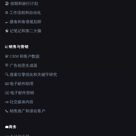
🏖 假期和旅行计划
⚙️ 工作流程和自动化
🍳 膳食和食谱规划师
🧠 记笔记和第二大脑
📈
销售与营销
📇 CRM 和客户数据
🪧 广告创意生成器
🔍 搜索引擎优化和关键字研究
📧 电子邮件助理
✉️ 电子邮件营销
📣 社交媒体内容
📞 销售推广和潜在客户
💼
商务