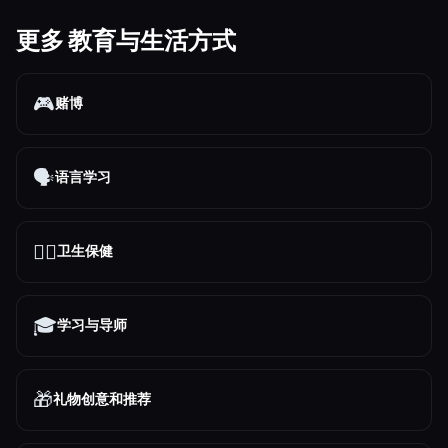
更多 教育与生活方式
🎮
赌博
🗣️
语言学习
👩‍⚕️
卫生保健
🎓
学习与导师
🎁
礼物创意和推荐