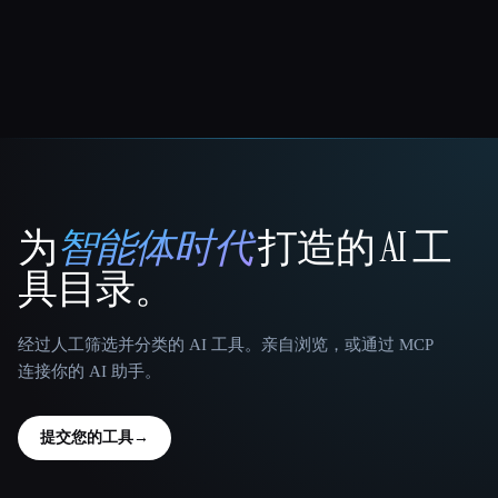
为
智能体时代
打造的 AI 工
That AI Collection
具目录。
经过人工筛选并分类的 AI 工具。亲自浏览，或通过 MCP
连接你的 AI 助手。
提交您的工具
→