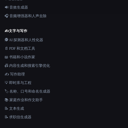
🔊 音效生成器
🎧 音频增强器和人声去除
✍️
文字与写作
🕵️ AI 探测器和人性化器
📄 PDF 和文档工具
📖 书籍和小说作家
📠 内容生成和搜索引擎优化
✍️ 写作助理
💡 即时库与工程
🏷️ 名称、口号和命名生成器
📚 家庭作业和作文助手
📝 文本生成
📝 求职信生成器