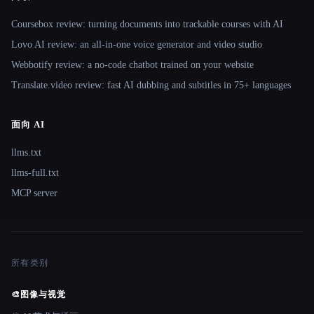
Coursebox review: turning documents into trackable courses with AI
Lovo AI review: an all-in-one voice generator and video studio
Webbotify review: a no-code chatbot trained on your website
Translate.video review: fast AI dubbing and subtitles in 75+ languages
面向 AI
llms.txt
llms-full.txt
MCP server
所有类别
🎨
图像与视觉