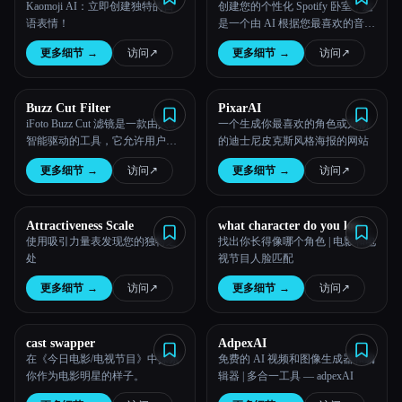
Kaomoji AI：立即创建独特的日
创建您的个性化 Spotify 卧室，这
语表情！
是一个由 AI 根据您最喜欢的音乐
类型和聆听习惯设计的独特空
更多细节
→
访问
↗︎
更多细节
→
访问
↗︎
间。
Buzz Cut Filter
PixarAI
iFoto Buzz Cut 滤镜是一款由人工
一个生成你最喜欢的角色或宠物
智能驱动的工具，它允许用户直
的迪士尼皮克斯风格海报的网站
观地看到自己使用蜂鸣发型的外
更多细节
→
访问
↗︎
更多细节
→
访问
↗︎
观。
Attractiveness Scale
what character do you look
like
使用吸引力量表发现您的独特之
找出你长得像哪个角色 | 电影和电
处
视节目人脸匹配
更多细节
→
访问
↗︎
更多细节
→
访问
↗︎
cast swapper
AdpexAI
在《今日电影/电视节目》中探索
免费的 AI 视频和图像生成器和编
你作为电影明星的样子。
辑器 | 多合一工具 — adpexAI