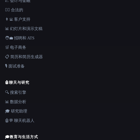
📈 会计与金融
👩‍⚖️ 合法的
👨‍💻 客户支持
📊 幻灯片和演示文稿
🧑‍💼 招聘和 ATS
🛒 电子商务
📋 简历和简历生成器
🎙️ 面试准备
🤖
聊天与研究
🔍 搜索引擎
📊 数据分析
🎓 研究助理
🤖💬 聊天机器人
🎓
教育与生活方式