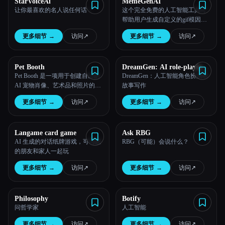
StarVoiceAi
MemeGenAI
让你最喜欢的名人说任何话！
这个完全免费的人工智能工具可
所有分类
帮助用户生成自定义的gif模因。
他们可以与朋友和家人分享他们
更多细节
→
访问
↗︎
更多细节
→
访问
↗︎
的作品，接收者可以与这个模因
关于
互动来创建新的混音模因。
Pet Booth
DreamGen: AI role-playing
and strory-writing
Pet Booth 是一项用于创建自己的
DreamGen：人工智能角色扮演和
AI 宠物肖像、艺术品和照片的服
故事写作
务。只需上传 10-20 张您的猫或
更多细节
→
访问
↗︎
更多细节
→
访问
↗︎
狗的照片，然后从 80 多个主题中
进行选择，即可将其转换成。
Langame card game
Ask RBG
AI 生成的对话纸牌游戏，可与您
RBG（可能）会说什么？
的朋友和家人一起玩
更多细节
→
访问
↗︎
更多细节
→
访问
↗︎
Philosophy
Botify
问哲学家
人工智能
更多细节
→
访问
↗︎
更多细节
→
访问
↗︎