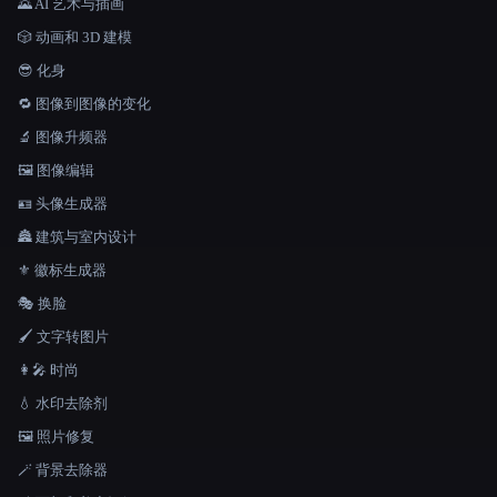
🌄 AI 艺术与插画
🎲 动画和 3D 建模
😎 化身
🔁 图像到图像的变化
🔬 图像升频器
🖼️ 图像编辑
🪪 头像生成器
🏯 建筑与室内设计
⚜️ 徽标生成器
🎭 换脸
🖌️ 文字转图片
👩‍🎤 时尚
💧 水印去除剂
🖼️ 照片修复
🪄 背景去除器