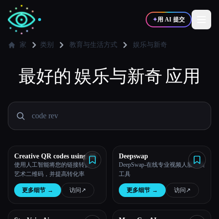
✦
用 AI 提交
家
类别
教育与生活方式
娱乐与新奇
✍️
最好的
娱乐与新奇
🎨
应用
写作者
设计师
💻
📈
开发者
营销
🎓
🎬
学生
创作者
Creative QR codes using AI
Deepswap
使用人工智能将您的链接转换为
DeepSwap-在线专业视频人脸交换
艺术二维码，并提高转化率
工具
博客
更多细节
→
访问
↗︎
更多细节
→
访问
↗︎
比较工具