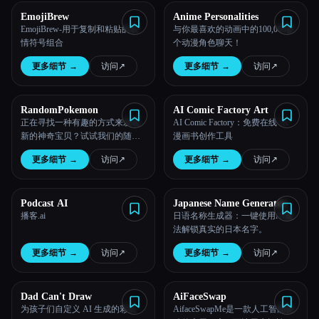
EmojiBrew
Anime Personalities
EmojiBrew-用于复制和粘贴的表
与你最喜欢的动画中的100,000多
情符号组合
个动漫角色聊天！
更多细节
→
访问
↗︎
更多细节
→
访问
↗︎
RandomPokemon
AI Comic Factory Art
正在寻找一种有趣的方式来发现
AI Comic Factory：免费在线 AI
新的神奇宝贝？试试我们的随机
漫画书创作工具
神奇宝贝生成器，今天就开始你
更多细节
→
访问
↗︎
更多细节
→
访问
↗︎
的冒险吧！
Podcast AI
Japanese Name Generator
播客.ai
日语名称生成器：一键使用AI魔
法解锁真实的日本名字。
更多细节
→
访问
↗︎
更多细节
→
访问
↗︎
Dad Can't Draw
AiFaceSwap
为孩子们自定义 AI 生成的彩页
AifaceSwapMe是一款人工智能驱