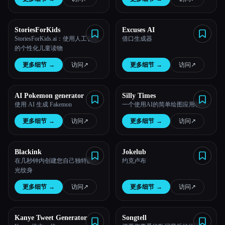
StoriesForKids
Excuses AI
StoriesForKids.ai：使用人工智能
借口生成器
的个性化儿童读物
更多细节
→
访问
↗︎
更多细节
→
访问
↗︎
Esc
AI Pokemon generator
Silly Times
使用 AI 生成 Fakemon
一个使用AI的简单绘图应用程序
更多细节
→
访问
↗︎
更多细节
→
访问
↗︎
Blackink
Jokelub
在几秒钟内创建您自己独特的闪
约克卢布
光纹身
更多细节
→
访问
↗︎
更多细节
→
访问
↗︎
Kanye Tweet Generator
Songtell