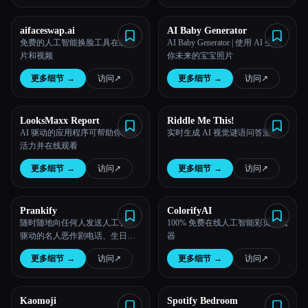
aifaceswap.ai
AI Baby Generator
免费的人工智能换脸工具在线照
AI Baby Generator | 使用 AI 生成
片和视频
你未来的宝宝照片
更多细节
→
访问
↗︎
更多细节
→
访问
↗︎
LooksMaxx Report
Riddle Me This!
AI 驱动的应用程序可帮助你焕发
实时生成 AI 视觉谜语问答游戏
活力并在线观看
更多细节
→
访问
↗︎
更多细节
→
访问
↗︎
Prankify
ColorifyAI
随时随地向任何人发送人工智能
100% 免费在线人工智能彩页生成
驱动的名人恶作剧电话、生日祝
器
福等。
更多细节
→
访问
↗︎
更多细节
→
访问
↗︎
Kaomoji
Spotify Bedroom