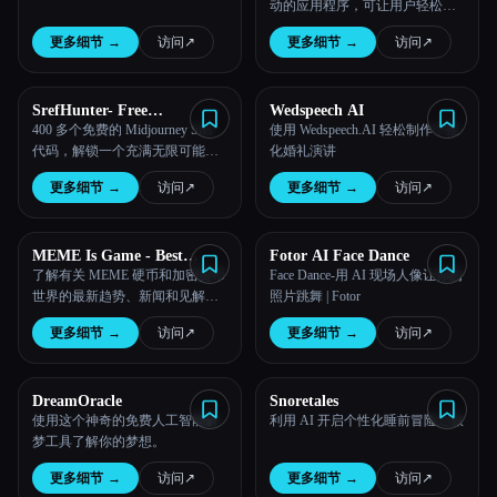
动的应用程序，可让用户轻松创
建有趣的换脸视频。
更多细节
→
访问
↗︎
更多细节
→
访问
↗︎
SrefHunter- Free
Wedspeech AI
Midjourney Sref Codes
400 多个免费的 Midjourney Sref
使用 Wedspeech.AI 轻松制作个性
代码，解锁一个充满无限可能性
化婚礼演讲
和灵感的世界。
更多细节
→
访问
↗︎
更多细节
→
访问
↗︎
MEME Is Game - Best
Fotor AI Face Dance
Meme Coins with AI Insights
了解有关 MEME 硬币和加密货币
Face Dance-用 AI 现场人像让你的
世界的最新趋势、新闻和见解。
照片跳舞 | Fotor
Meme Is Game 为驾驭这个令人兴
更多细节
→
访问
↗︎
更多细节
→
访问
↗︎
奋的新市场提供了终极指南。
DreamOracle
Snoretales
使用这个神奇的免费人工智能解
利用 AI 开启个性化睡前冒险之旅
梦工具了解你的梦想。
更多细节
→
访问
↗︎
更多细节
→
访问
↗︎