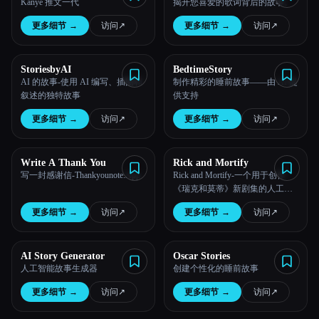
Kanye 推文一代
揭开您喜爱的歌词背后的故事。
更多细节
→
访问
↗︎
更多细节
→
访问
↗︎
StoriesbyAI
BedtimeStory
AI 的故事-使用 AI 编写、插图和
制作精彩的睡前故事——由 AI 提
叙述的独特故事
供支持
更多细节
→
访问
↗︎
更多细节
→
访问
↗︎
Write A Thank You
Rick and Mortify
写一封感谢信-Thankyounote.App
Rick and Mortify-一个用于创作
《瑞克和莫蒂》新剧集的人工智
能游乐场。
更多细节
→
访问
↗︎
更多细节
→
访问
↗︎
AI Story Generator
Oscar Stories
人工智能故事生成器
创建个性化的睡前故事
更多细节
→
访问
↗︎
更多细节
→
访问
↗︎