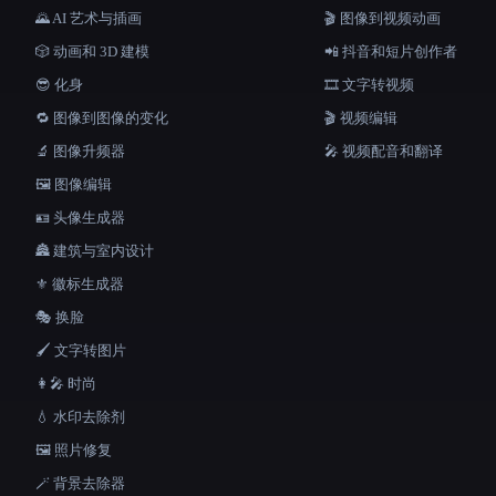
🌄 AI 艺术与插画
🎬 图像到视频动画
🎲 动画和 3D 建模
📲 抖音和短片创作者
😎 化身
🎞️ 文字转视频
🔁 图像到图像的变化
🎬 视频编辑
🔬 图像升频器
🎤 视频配音和翻译
🖼️ 图像编辑
🪪 头像生成器
🏯 建筑与室内设计
⚜️ 徽标生成器
🎭 换脸
🖌️ 文字转图片
👩‍🎤 时尚
💧 水印去除剂
🖼️ 照片修复
🪄 背景去除器