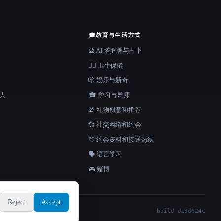
🎓
教育与生活方式
🔮 AI 塔罗牌与占卜
👩‍⚕️ 卫生保健
🎲 娱乐与新奇
器人
🎓 学习与导师
🎁 礼物创意和推荐
💞 社交网络和约会
💘 约会资料和接送热线
🗣️ 语言学习
🎮 赌博
Reject
Accept
build de3d624c