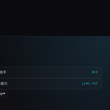
 助手
MCP
读索引
LLMS.TXT
ge
▾