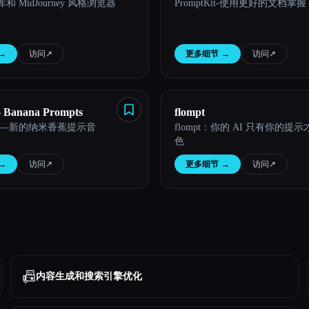
库和 MidJourney 风格浏览器
PromptKit-使用更好的文档掌握 
→
访问
↗︎
更多细节
→
访问
↗︎
o Banana Prompts
flompt
—新的纳米香蕉提示音
flompt：你的 AI 只有你的提
色
→
访问
↗︎
更多细节
→
访问
↗︎
📠
内容生成和搜索引擎优化