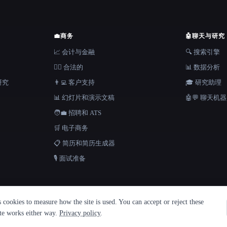
💼
商务
🤖
聊天与研究
📈 会计与金融
🔍 搜索引擎
👩‍⚖️ 合法的
📊 数据分析
研究
👨‍💻 客户支持
🎓 研究助理
📊 幻灯片和演示文稿
🤖💬 聊天机
🧑‍💼 招聘和 ATS
🛒 电子商务
📋 简历和简历生成器
🎙️ 面试准备
cookies to measure how the site is used. You can accept or reject these
ite works either way.
Privacy policy
.
 Metatron ★