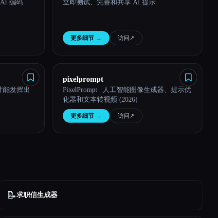
AI 编码
立即测试、完善和共享 AI 提示
更多细节
→
访问
↗︎
pixelprompt
示才能发挥出
PixelPrompt | 人工智能图像生成器、提示优
化器和文本转视频 (2026)
更多细节
→
访问
↗︎
📝
求职信生成器