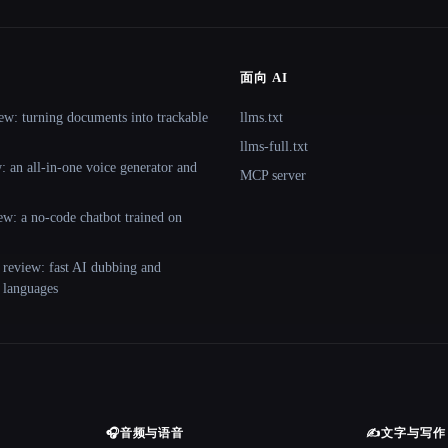
面向 AI
ew: turning documents into trackable
llms.txt
llms-full.txt
 an all-in-one voice generator and
MCP server
ew: a no-code chatbot trained on
 review: fast AI dubbing and
+ languages
🎧
音频与语音
✍️
文字与写作