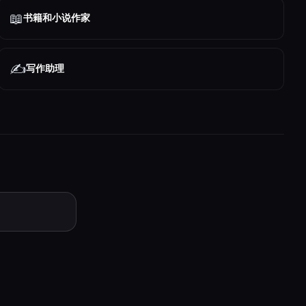
📖
书籍和小说作家
✍️
写作助理