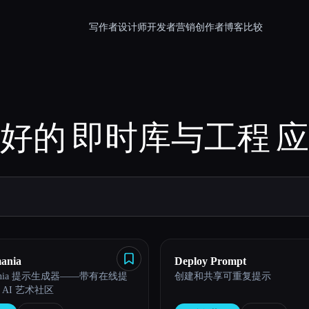
写作者
设计师
开发者
营销
创作者
博客
比较
好的
即时库与工程
应
ania
Deploy Prompt
oMania 提示生成器——带有在线提
创建和共享可重复提示
AI 艺术社区