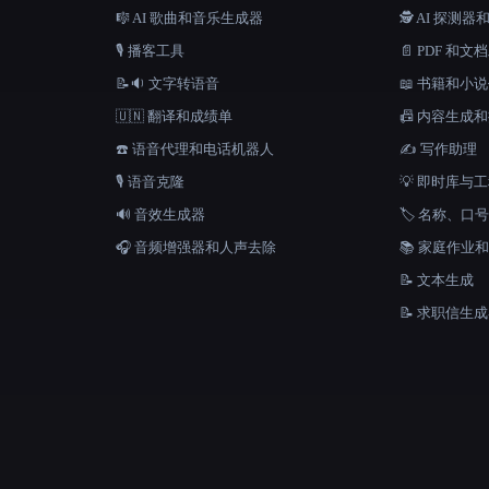
🎼 AI 歌曲和音乐生成器
🕵️ AI 探测
🎙️ 播客工具
📄 PDF 和文
📝🔉 文字转语音
📖 书籍和小
🇺🇳 翻译和成绩单
📠 内容生成
☎️ 语音代理和电话机器人
✍️ 写作助理
🎙️ 语音克隆
💡 即时库与
🔊 音效生成器
🏷️ 名称、
🎧 音频增强器和人声去除
📚 家庭作业
📝 文本生成
📝 求职信生