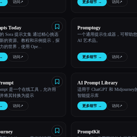
→
访问
↗︎
更多细节
→
访问
↗︎
pts Today
Promptogy
ra 提示文集 通过精心挑选
一个通用提示生成器，可帮助
新的资源、教程和示例提示，探
AI 艺术品。
的世界，使用 Ope...
→
访问
↗︎
更多细节
→
访问
↗︎
Prompt
AI Prompt Library
o Prompt 是一个在线工具，允许用
适用于 ChatGPT 和 Midjourn
并将其转换为提示
智能提示库
→
访问
↗︎
更多细节
→
访问
↗︎
ourney
PromptKit