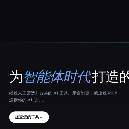
为
智能体时代
打造的
That AI Collection
经过人工筛选并分类的 AI 工具。亲自浏览，或通过 MCP
连接你的 AI 助手。
提交您的工具
→