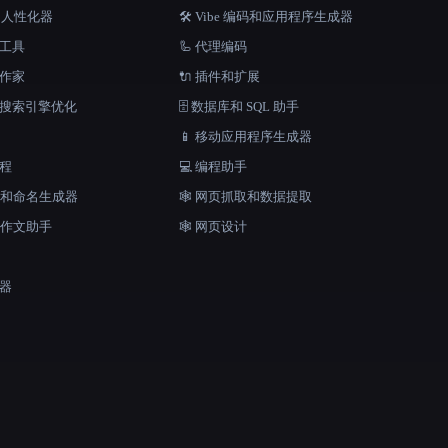
器和人性化器
🛠️ Vibe 编码和应用程序生成器
档工具
🦾 代理编码
说作家
🔌 插件和扩展
和搜索引擎优化
🗄️ 数据库和 SQL 助手
📱 移动应用程序生成器
工程
💻 编程助手
口号和命名生成器
🕸️ 网页抓取和数据提取
和作文助手
🕸 网页设计
成器