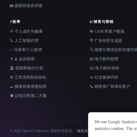
📸 面部和美容评级
⚡
效率
📈
销售与营销
🌱 个人成长与健康
📇 CRM 和客户数据
🦾 人工智能代理
🪧 广告创意生成器
✅ 任务和个人助理
🔍 搜索引擎优化和关键字
👨‍💻 会议助理
📧 电子邮件助理
🏖 假期和旅行计划
✉️ 电子邮件营销
⚙️ 工作流程和自动化
📣 社交媒体内容
🍳 膳食和食谱规划师
📞 销售推广和潜在客户
🧠 记笔记和第二大脑
We use Google Analytics 
analytics cookies. The s
© 2026 That AI Collection. 保留所有权利。
·
服务条款
·
隐私政策
·
·
Built with