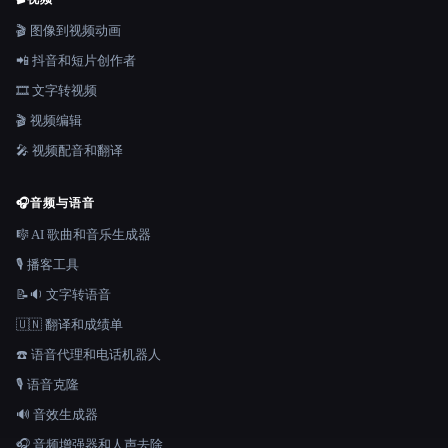
🎬 图像到视频动画
📲 抖音和短片创作者
🎞️ 文字转视频
🎬 视频编辑
🎤 视频配音和翻译
🎧
音频与语音
🎼 AI 歌曲和音乐生成器
🎙️ 播客工具
📝🔉 文字转语音
🇺🇳 翻译和成绩单
☎️ 语音代理和电话机器人
🎙️ 语音克隆
🔊 音效生成器
🎧 音频增强器和人声去除