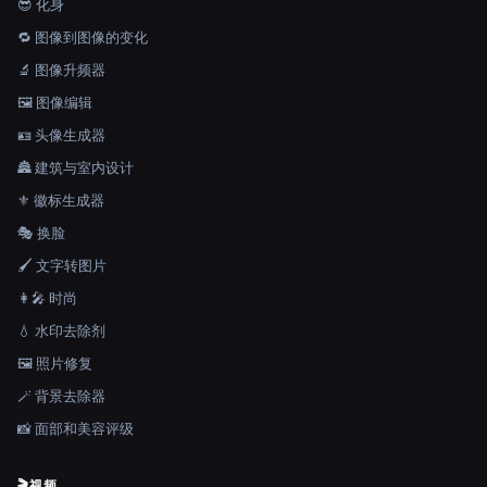
😎 化身
🔁 图像到图像的变化
🔬 图像升频器
🖼️ 图像编辑
🪪 头像生成器
🏯 建筑与室内设计
⚜️ 徽标生成器
🎭 换脸
🖌️ 文字转图片
👩‍🎤 时尚
💧 水印去除剂
🖼️ 照片修复
🪄 背景去除器
📸 面部和美容评级
🎬
视频