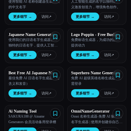
使用智能 AI 名称创建器生成真实
人工智能生成的名字以独特的含
的中文名字
义激发创造力，增强角色创作。
更多细节
→
访问
↗︎
更多细节
→
访问
↗︎
Japanese Name Generators
Logo Poppin - Free Business
Slogans Generator
使用我们的日语名字生成器发现
免费标语生成器，为成功的品牌
独特的日语名字，提供人工智能
提供动力
生成的尊重传统命名惯例和文化
更多细节
→
访问
↗︎
更多细节
→
访问
↗︎
多样性的建议。
Best Free AI Japanese Name
Superhero Name Generator
Generator
最佳免费 AI 日语名字生成器（含
免费 AI 超级英雄名称生成器 | 无
含义和发音）
需登录
更多细节
→
访问
↗︎
更多细节
→
访问
↗︎
Ai Naming Tool
OmniNameGenerator
SAKURA188 @ Ainame
Omni 名称生成器-免费 AI 驱动的
Generators 会员活动备用登录槽
名字生成器 | 使用并创建你自己的
免费 AI 驱动的名字生成器