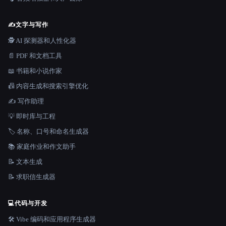
✍️
文字与写作
🕵️ AI 探测器和人性化器
📄 PDF 和文档工具
📖 书籍和小说作家
📠 内容生成和搜索引擎优化
✍️ 写作助理
💡 即时库与工程
🏷️ 名称、口号和命名生成器
📚 家庭作业和作文助手
📝 文本生成
📝 求职信生成器
💻
代码与开发
🛠️ Vibe 编码和应用程序生成器