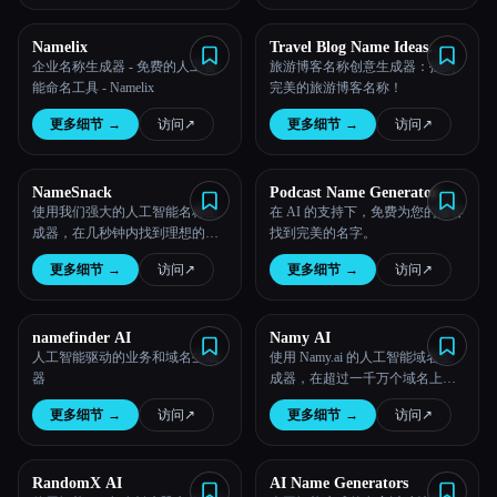
所有分类
Namelix
Travel Blog Name Ideas
Generator
企业名称生成器 - 免费的人工智
旅游博客名称创意生成器：找到
能命名工具 - Namelix
完美的旅游博客名称！
关于
更多细节
→
访问
↗︎
更多细节
→
访问
↗︎
NameSnack
Podcast Name Generator by
Podcast Rocket
使用我们强大的人工智能名称生
在 AI 的支持下，免费为您的播客
成器，在几秒钟内找到理想的公
找到完美的名字。
司名称。
更多细节
→
访问
↗︎
更多细节
→
访问
↗︎
namefinder AI
Namy AI
人工智能驱动的业务和域名生成
使用 Namy.ai 的人工智能域名生
器
成器，在超过一千万个域名上经
Esc
过训练，在几秒钟内找到你的完
更多细节
→
访问
↗︎
更多细节
→
访问
↗︎
美域名！
RandomX AI
AI Name Generators