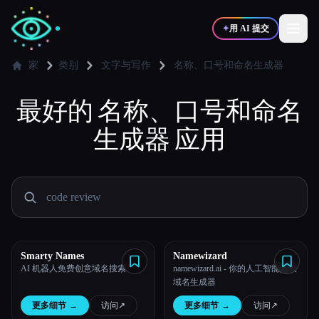
✦
用 AI 提交
家
类别
文字与写作
名称、口号和命名生成器
最好的
✍️
名称、口号和命名
🎨
写作者
设计师
生成器
应用
💻
📈
开发者
营销
🎓
🎬
学生
创作者
Smarty Names
Namewizard
AI 机器人免费创意域名搜索
namewizard.ai - 你的人工智能超级
博客
域名生成器
更多细节
→
访问
↗︎
更多细节
→
访问
↗︎
比较工具