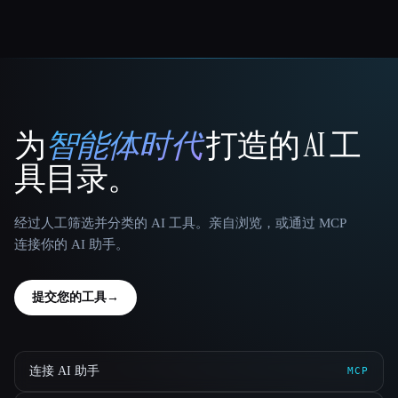
为
智能体时代
打造的 AI 工
That AI Collection
具目录。
经过人工筛选并分类的 AI 工具。亲自浏览，或通过 MCP
连接你的 AI 助手。
提交您的工具
→
连接 AI 助手
MCP