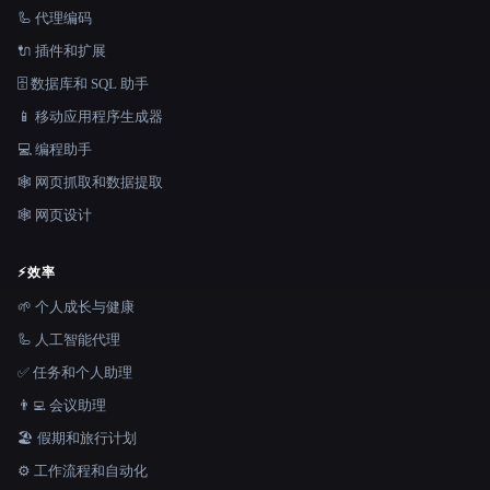
🦾 代理编码
🔌 插件和扩展
🗄️ 数据库和 SQL 助手
📱 移动应用程序生成器
💻 编程助手
🕸️ 网页抓取和数据提取
🕸 网页设计
⚡
效率
🌱 个人成长与健康
🦾 人工智能代理
✅ 任务和个人助理
👨‍💻 会议助理
🏖 假期和旅行计划
⚙️ 工作流程和自动化