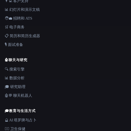
👨‍💻 客户支持
📊 幻灯片和演示文稿
🧑‍💼 招聘和 ATS
🛒 电子商务
📋 简历和简历生成器
🎙️ 面试准备
🤖
聊天与研究
🔍 搜索引擎
📊 数据分析
🎓 研究助理
🤖💬 聊天机器人
🎓
教育与生活方式
🔮 AI 塔罗牌与占卜
👩‍⚕️ 卫生保健