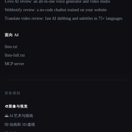
Lovo AI review: an all-in-one voice generator and video studio
Webbotify review: a no-code chatbot trained on your website
Translate.video review: fast AI dubbing and subtitles in 75+ languages
面向 AI
llms.txt
llms-full.txt
MCP server
所有类别
🎨
图像与视觉
🌄 AI 艺术与插画
🎲 动画和 3D 建模