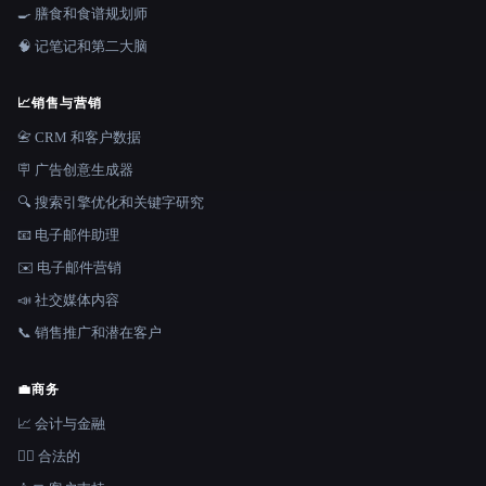
🍳 膳食和食谱规划师
🧠 记笔记和第二大脑
📈
销售与营销
📇 CRM 和客户数据
🪧 广告创意生成器
🔍 搜索引擎优化和关键字研究
📧 电子邮件助理
✉️ 电子邮件营销
📣 社交媒体内容
📞 销售推广和潜在客户
💼
商务
📈 会计与金融
👩‍⚖️ 合法的