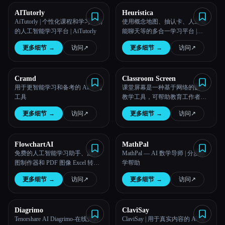
AITutorly
Heuristica
AiTutorly | 个性化课程和学习计划
使用概念地图、抽认卡、人工智
的人工智能学习平台 | AiTutorly
能聊天等的多合一学习平台 |
Heuristica
更多细节
→
访问
↗︎
更多细节
→
访问
↗︎
Cramd
Classroom Screen
用于更智能学习和备考的 AI 学习
课堂屏幕是一种基于网络的数字
工具
教学工具，可帮助教育工作者直
观地管理课程。
更多细节
→
访问
↗︎
更多细节
→
访问
↗︎
FlowchartAI
MathPal
免费的人工智能学习助手、流程
MathPal — AI 数学导师 | 分步数
图制作器和 PDF 图像 Excel 转换
学帮助
器 | FlowChartAI
更多细节
→
访问
↗︎
更多细节
→
访问
↗︎
Diagrimo
ClaviSay
Tenorshare AI Diagrimo-在线免费
ClaviSay | 用于真实内容的 AI 语