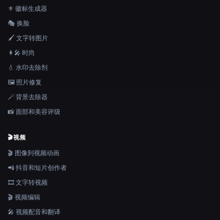
⚜️ 徽标生成器
🎭 换脸
🖌️ 文字转图片
👩‍🎤 时尚
💧 水印去除剂
🖼️ 照片修复
🪄 背景去除器
📸 面部和美容评级
🎬
视频
🎬 图像到视频动画
📲 抖音和短片创作者
🎞️ 文字转视频
🎬 视频编辑
🎤 视频配音和翻译