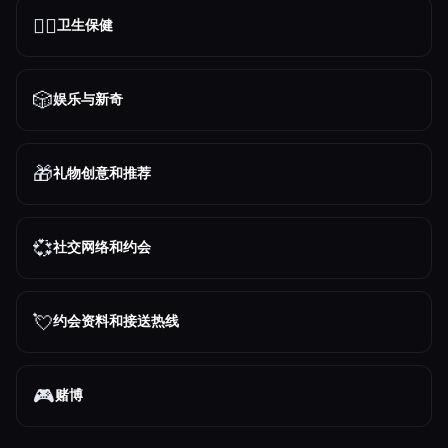
👩‍⚕️
卫生保健
🎲
娱乐与新奇
🎁
礼物创意和推荐
💞
社交网络和约会
💘
约会资料和接送热线
🎮
赌博