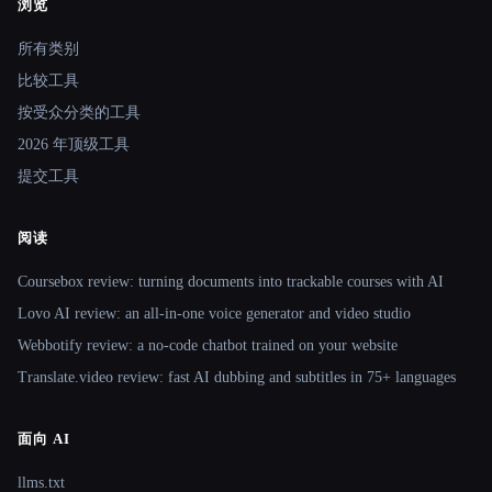
浏览
Site navigation
所有类别
比较工具
按受众分类的工具
2026 年顶级工具
提交工具
阅读
Coursebox review: turning documents into trackable courses with AI
Lovo AI review: an all-in-one voice generator and video studio
Webbotify review: a no-code chatbot trained on your website
Translate.video review: fast AI dubbing and subtitles in 75+ languages
面向 AI
llms.txt