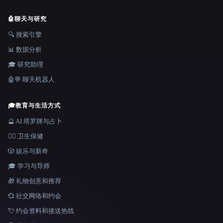
🤖
聊天与研究
🔍 搜索引擎
📊 数据分析
🎓 研究助理
🤖💬 聊天机器人
🎓
教育与生活方式
🔮 AI 塔罗牌与占卜
👩‍⚕️ 卫生保健
🎲 娱乐与新奇
🎓 学习与导师
🎁 礼物创意和推荐
💞 社交网络和约会
💘 约会资料和接送热线