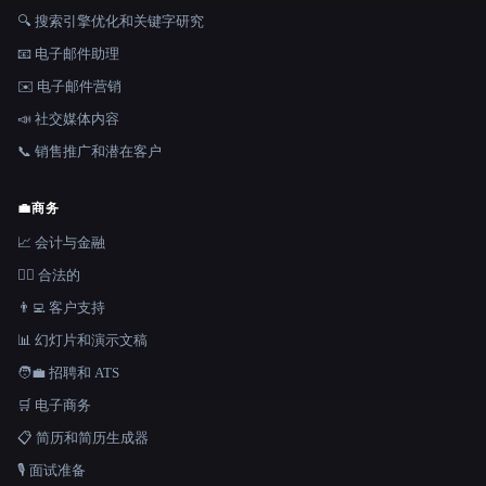
🔍 搜索引擎优化和关键字研究
📧 电子邮件助理
✉️ 电子邮件营销
📣 社交媒体内容
📞 销售推广和潜在客户
💼
商务
📈 会计与金融
👩‍⚖️ 合法的
👨‍💻 客户支持
📊 幻灯片和演示文稿
🧑‍💼 招聘和 ATS
🛒 电子商务
📋 简历和简历生成器
🎙️ 面试准备