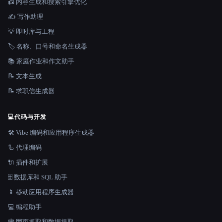
📠 内容生成和搜索引擎优化
✍️ 写作助理
💡 即时库与工程
🏷️ 名称、口号和命名生成器
📚 家庭作业和作文助手
📝 文本生成
📝 求职信生成器
💻
代码与开发
🛠️ Vibe 编码和应用程序生成器
🦾 代理编码
🔌 插件和扩展
🗄️ 数据库和 SQL 助手
📱 移动应用程序生成器
💻 编程助手
🕸️ 网页抓取和数据提取