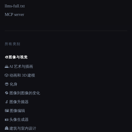
llms-full.txt
MCP server
所有类别
🎨
图像与视觉
🌄 AI 艺术与插画
🎲 动画和 3D 建模
😎 化身
🔁 图像到图像的变化
🔬 图像升频器
🖼️ 图像编辑
🪪 头像生成器
🏯 建筑与室内设计