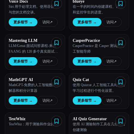
Voice Docs
blueye
Siri 用于处理文档。使用语音 AI
在一半的时间内创建课程、评分
与您的文档交谈。
和监控学生的进度。
更多细节
→
访问
↗︎
更多细节
→
访问
↗︎
Mastering LLM
CasperPractice
LLM/Genai 面试问答课程-来自
CasperPractice 是 Casper 测试的人
FAANG 的 120 多个真实面试问
工智能导师
题和 120 多个评估问题 + 认证 +
更多细节
→
访问
↗︎
更多细节
→
访问
↗︎
实时案例研究
MathGPT AI
Quiz Cat
MathGPT-免费的人工智能数学求
使用 Quizcat 人工智能工具对您的
解器和积分计算器
学习过程进行个性化设置。
更多细节
→
访问
↗︎
更多细节
→
访问
↗︎
TestWhiz
AI Quiz Generator
TestWhiz：用于测验和作业的 AI
使用 AI 测验制作工具在几分钟内
创建测验