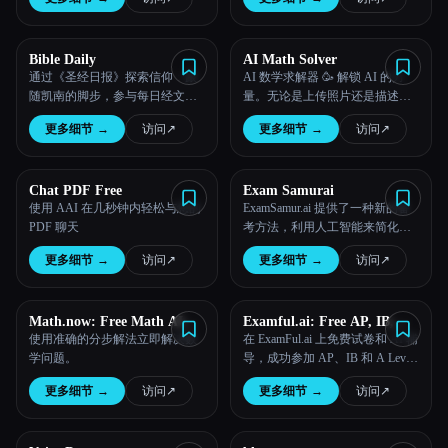
Esc
Bible Daily
AI Math Solver
通过《圣经日报》探索信仰：跟
AI 数学求解器 🥳 解锁 AI 的力
随凯南的脚步，参与每日经文对
量。无论是上传照片还是描述数
话，加深你的理解和精神成长
学问题，我们先进的多模态人工
更多细节
→
访问
↗︎
更多细节
→
访问
↗︎
——随时随地上主日学。
智能都可以帮助您逐步解决数学
问题。
Chat PDF Free
Exam Samurai
使用 AAI 在几秒钟内轻松与您的
ExamSamur.ai 提供了一种新的备
PDF 聊天
考方法，利用人工智能来简化和
改进学习流程。
更多细节
→
访问
↗︎
更多细节
→
访问
↗︎
Math.now: Free Math AI
Examful.ai: Free AP, IB,
Solver powered by math
and A-Level Past Papers and
使用准确的分步解法立即解决数
在 ExamFul.ai 上免费试卷和 AI 辅
GPT
Tutoring
学问题。
导，成功参加 AP、IB 和 A Level
考试！
更多细节
→
访问
↗︎
更多细节
→
访问
↗︎