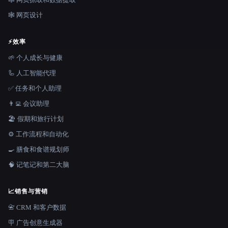
🕸 网页设计
⚡
效率
🌱 个人成长与健康
🦾 人工智能代理
✅ 任务和个人助理
👨‍💻 会议助理
🏖 假期和旅行计划
⚙️ 工作流程和自动化
🍳 膳食和食谱规划师
🧠 记笔记和第二大脑
📈
销售与营销
📇 CRM 和客户数据
🪧 广告创意生成器