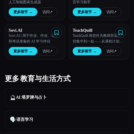
人工智能图表生成器
言学习助手
更多细节
→
访问
↗︎
更多细节
→
访问
↗︎
Sovi.AI
TeachQuill
Sovi.AI | 用于作业、作业、笔记
TeachQuill 将您作为教师所需的一
和考试准备的 AI 学习伴侣
切集中到一处——从课程计划到
评估、课堂活动到家长交流。
更多细节
→
访问
↗︎
更多细节
→
访问
↗︎
更多 教育与生活方式
🔮
AI 塔罗牌与占卜
🗣️
语言学习