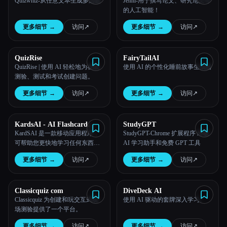
Quizwhiz-从任意文本生成多选题
Jenni-用于撰写论文、研究论文等
的人工智能！
所有分类
更多细节
→
访问
↗︎
更多细节
→
访问
↗︎
关于
QuizRise
FairyTailAI
QuizRise | 使用 AI 轻松地为在线
使用 AI 的个性化睡前故事生成器
测验、测试和考试创建问题。
更多细节
→
访问
↗︎
更多细节
→
访问
↗︎
KardsAI - AI Flashcard
StudyGPT
Maker
KardSAI 是一款移动应用程序，
StudyGPT-Chrome 扩展程序 终极
可帮助您更快地学习任何东西。
AI 学习助手和免费 GPT 工具
它会根据任何 PDF、文本或提示
更多细节
→
访问
↗︎
更多细节
→
访问
↗︎
自动生成抽认卡。间隔重复学
习，长期保持记忆！
Classicquiz com
DiveDeck AI
Classicquiz 为创建和玩交互式现
使用 AI 驱动的套牌深入学习。
场测验提供了一个平台。
更多细节
→
访问
↗︎
更多细节
→
访问
↗︎