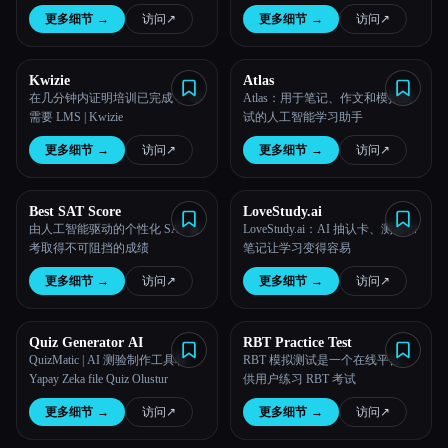
更多细节
→
访问
↗︎
更多细节
→
访问
↗︎
Kwizie
Atlas
在几分钟内证明培训已完成 — 不
Atlas：用于笔记、作文和模拟测
需要 LMS | Kwizie
试的人工智能学习助手
更多细节
→
访问
↗︎
更多细节
→
访问
↗︎
Best SAT Score
LoveStudy.ai
由人工智能驱动的个性化 SAT 备
LoveStudy.ai：AI 抽认卡、测验和
考取得不可阻挡的成绩
笔记让学习变得容易
更多细节
→
访问
↗︎
更多细节
→
访问
↗︎
Quiz Generator AI
RBT Practice Test
QuizMatic | AI 测验制作工具和
RBT 模拟测试是一个在线平台，
Yapay Zeka file Quiz Olustur
供用户练习 RBT 考试
更多细节
→
访问
↗︎
更多细节
→
访问
↗︎