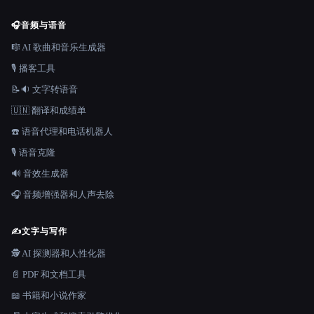
🎧
音频与语音
🎼 AI 歌曲和音乐生成器
🎙️ 播客工具
📝🔉 文字转语音
🇺🇳 翻译和成绩单
☎️ 语音代理和电话机器人
🎙️ 语音克隆
🔊 音效生成器
🎧 音频增强器和人声去除
✍️
文字与写作
🕵️ AI 探测器和人性化器
📄 PDF 和文档工具
📖 书籍和小说作家