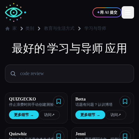
✦
用 AI 提交
家
类别
教育与生活方式
学习与导师
✍️
最好的
学习与导师
🎨
应用
写作者
设计师
💻
📈
开发者
营销
🎓
🎬
学生
创作者
QUIZGECKO
Botta
停止浪费时间手动创建测验
话题有问题？认识博塔
更多细节
→
访问
↗︎
更多细节
→
访问
↗︎
博客
Quizwhiz
Jenni
比较工具