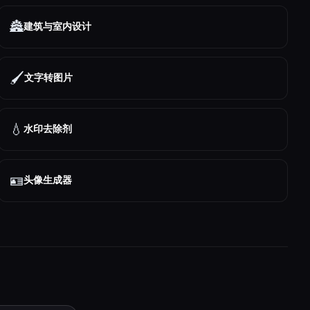
🏯
建筑与室内设计
🖌️
文字转图片
💧
水印去除剂
🪪
头像生成器