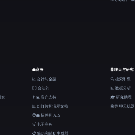
💼
商务
🤖
聊天与研究
📈 会计与金融
🔍 搜索引擎
👩‍⚖️ 合法的
📊 数据分析
研究
👨‍💻 客户支持
🎓 研究助理
📊 幻灯片和演示文稿
🤖💬 聊天机
🧑‍💼 招聘和 ATS
🛒 电子商务
📋 简历和简历生成器