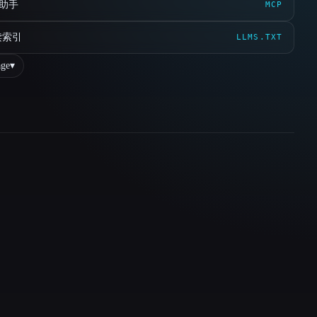
 助手
MCP
读索引
LLMS.TXT
ge
▾