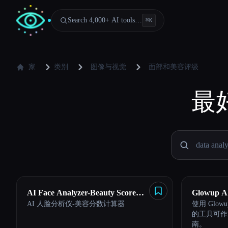
Search 4,000+ AI tools…
⌘
K
家
类别
图像与视觉
面部和美容评级
最
AI Face Analyzer-Beauty Score
Glowup A
AI 人脸分析仪-美容分数计算器
使用 Glo
Calculator
的工具可作
Esc
南。