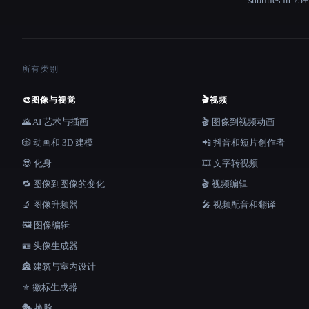
subtitles in 75
所有类别
🎨
图像与视觉
🎬
视频
🌄 AI 艺术与插画
🎬 图像到视频动画
🎲 动画和 3D 建模
📲 抖音和短片创作者
😎 化身
🎞️ 文字转视频
🔁 图像到图像的变化
🎬 视频编辑
🔬 图像升频器
🎤 视频配音和翻译
🖼️ 图像编辑
🪪 头像生成器
🏯 建筑与室内设计
⚜️ 徽标生成器
🎭 换脸