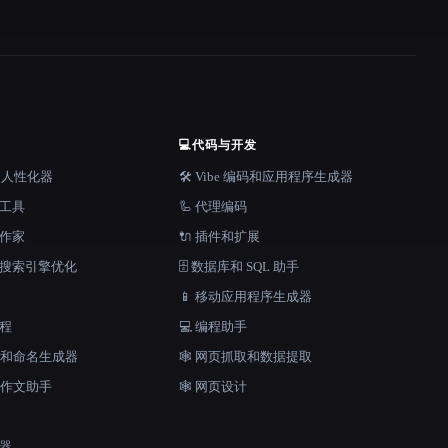
💻
代码与开发
器和人性化器
🛠️ Vibe 编码和应用程序生成器
档工具
🦾 代理编码
说作家
🔌 插件和扩展
和搜索引擎优化
🗄️ 数据库和 SQL 助手
📱 移动应用程序生成器
工程
💻 编程助手
口号和命名生成器
🕸️ 网页抓取和数据提取
和作文助手
🕸 网页设计
成器