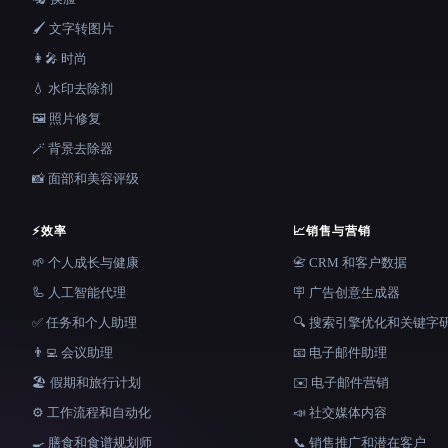
🖌️ 文字转图片
👩‍🎤 时尚
💧 水印去除剂
🖼️ 照片修复
🪄 背景去除器
📸 面部和美容评级
⚡
效率
📈
销售与营销
🌱 个人成长与健康
📇 CRM 和客户数据
🦾 人工智能代理
🪧 广告创意生成器
✅ 任务和个人助理
🔍 搜索引擎优化和关键字
👨‍💻 会议助理
📧 电子邮件助理
🏖 假期和旅行计划
✉️ 电子邮件营销
⚙️ 工作流程和自动化
📣 社交媒体内容
🍳 膳食和食谱规划师
📞 销售推广和潜在客户