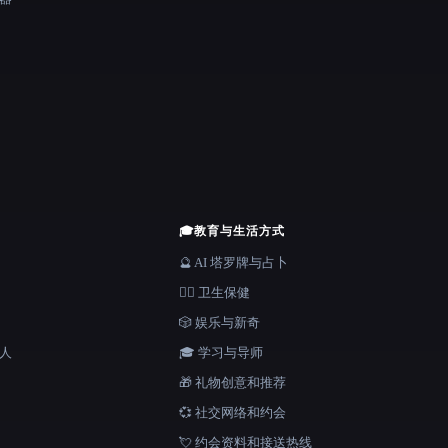
🎓
教育与生活方式
🔮 AI 塔罗牌与占卜
👩‍⚕️ 卫生保健
🎲 娱乐与新奇
器人
🎓 学习与导师
🎁 礼物创意和推荐
💞 社交网络和约会
💘 约会资料和接送热线