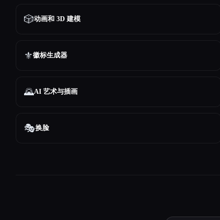
🎲
动画和 3D 建模
⚜️
徽标生成器
🌄
AI 艺术与插画
🎭
换脸