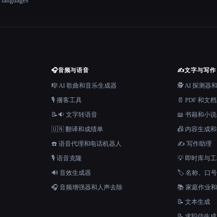
+ languages
🎧
音频与语音
✍️
文字与写作
🎼 AI 歌曲和音乐生成器
🕵️ AI 探测
🎙️ 播客工具
📄 PDF 和文
📝🔉 文字转语音
📖 书籍和小
🇺🇳 翻译和成绩单
📠 内容生成
☎️ 语音代理和电话机器人
✍️ 写作助理
🎙️ 语音克隆
💡 即时库与
🔊 音效生成器
🏷️ 名称、
🎧 音频增强器和人声去除
📚 家庭作业
📝 文本生成
📝 求职信生