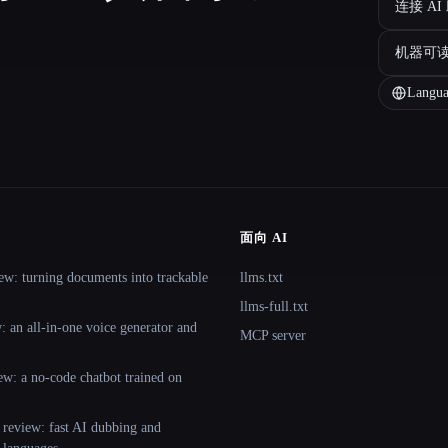
连接 AI
机器可
Langua
面向 AI
ew: turning documents into trackable
llms.txt
llms-full.txt
 an all-in-one voice generator and
MCP server
ew: a no-code chatbot trained on
 review: fast AI dubbing and