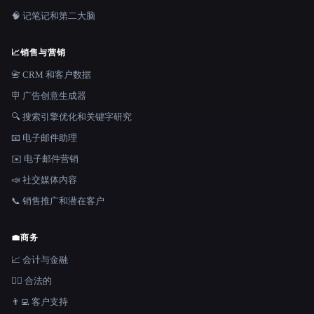
🧠 记笔记和第二大脑
📈
销售与营销
📇 CRM 和客户数据
🪧 广告创意生成器
🔍 搜索引擎优化和关键字研究
📧 电子邮件助理
✉️ 电子邮件营销
📣 社交媒体内容
📞 销售推广和潜在客户
💼
商务
📈 会计与金融
👩‍⚖️ 合法的
👨‍💻 客户支持