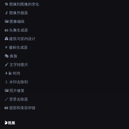
🔁 图像到图像的变化
🔬 图像升频器
🖼️ 图像编辑
🪪 头像生成器
🏯 建筑与室内设计
⚜️ 徽标生成器
🎭 换脸
🖌️ 文字转图片
👩‍🎤 时尚
💧 水印去除剂
🖼️ 照片修复
🪄 背景去除器
📸 面部和美容评级
🎬
视频