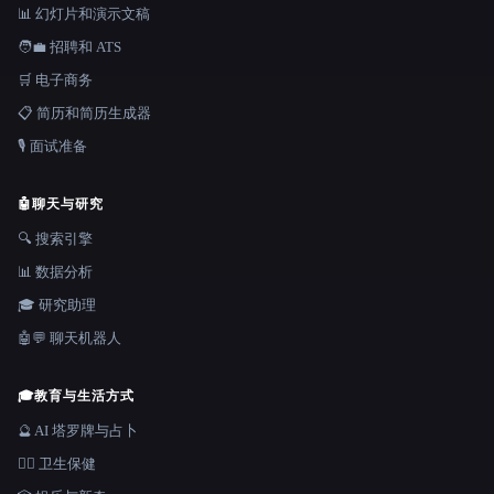
📊 幻灯片和演示文稿
🧑‍💼 招聘和 ATS
🛒 电子商务
📋 简历和简历生成器
🎙️ 面试准备
🤖
聊天与研究
🔍 搜索引擎
📊 数据分析
🎓 研究助理
🤖💬 聊天机器人
🎓
教育与生活方式
🔮 AI 塔罗牌与占卜
👩‍⚕️ 卫生保健