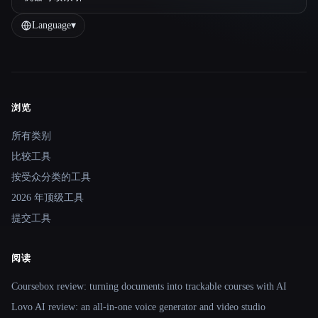
Language
▾
浏览
Site navigation
所有类别
比较工具
按受众分类的工具
2026 年顶级工具
提交工具
阅读
Coursebox review: turning documents into trackable courses with AI
Lovo AI review: an all-in-one voice generator and video studio