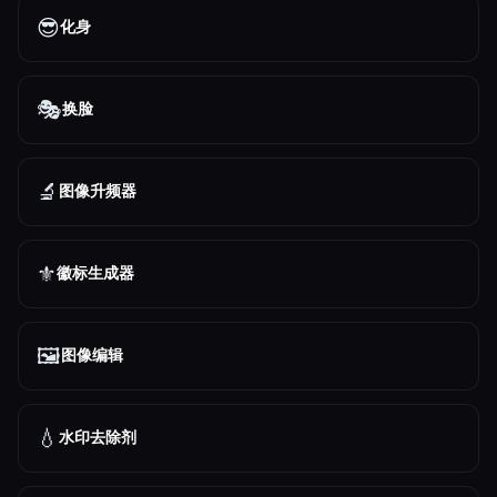
😎
化身
🎭
换脸
🔬
图像升频器
⚜️
徽标生成器
🖼️
图像编辑
💧
水印去除剂