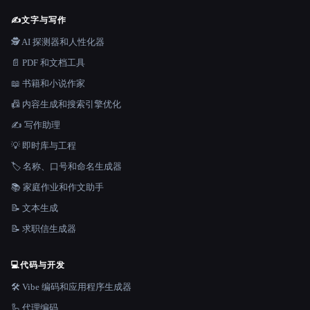
✍️
文字与写作
🕵️ AI 探测器和人性化器
📄 PDF 和文档工具
📖 书籍和小说作家
📠 内容生成和搜索引擎优化
✍️ 写作助理
💡 即时库与工程
🏷️ 名称、口号和命名生成器
📚 家庭作业和作文助手
📝 文本生成
📝 求职信生成器
💻
代码与开发
🛠️ Vibe 编码和应用程序生成器
🦾 代理编码