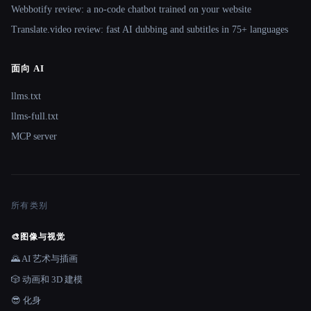
Webbotify review: a no-code chatbot trained on your website
Translate.video review: fast AI dubbing and subtitles in 75+ languages
面向 AI
llms.txt
llms-full.txt
MCP server
所有类别
🎨
图像与视觉
🌄 AI 艺术与插画
🎲 动画和 3D 建模
😎 化身