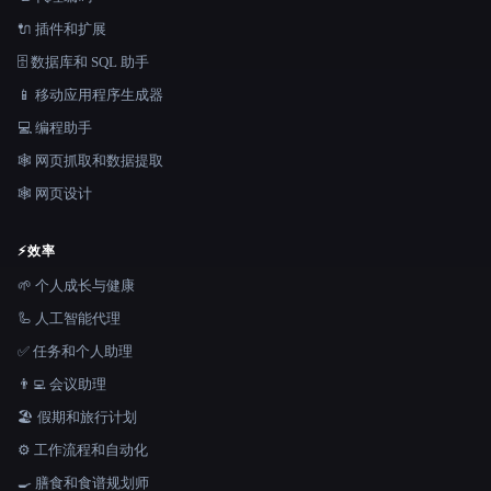
🔌 插件和扩展
🗄️ 数据库和 SQL 助手
📱 移动应用程序生成器
💻 编程助手
🕸️ 网页抓取和数据提取
🕸 网页设计
⚡
效率
🌱 个人成长与健康
🦾 人工智能代理
✅ 任务和个人助理
👨‍💻 会议助理
🏖 假期和旅行计划
⚙️ 工作流程和自动化
🍳 膳食和食谱规划师