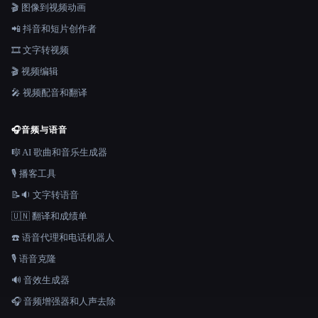
🎬 图像到视频动画
📲 抖音和短片创作者
🎞️ 文字转视频
🎬 视频编辑
🎤 视频配音和翻译
🎧
音频与语音
🎼 AI 歌曲和音乐生成器
🎙️ 播客工具
📝🔉 文字转语音
🇺🇳 翻译和成绩单
☎️ 语音代理和电话机器人
🎙️ 语音克隆
🔊 音效生成器
🎧 音频增强器和人声去除