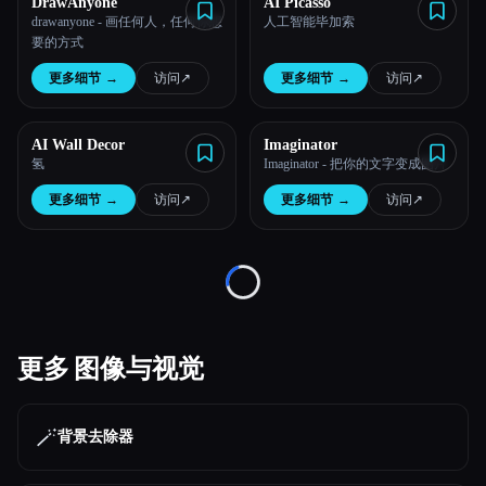
DrawAnyone
AI Picasso
drawanyone - 画任何人，任何你想
人工智能毕加索
所有分类
要的方式
更多细节
→
访问
↗︎
更多细节
→
访问
↗︎
关于
AI Wall Decor
Imaginator
氢
Imaginator - 把你的文字变成图片
更多细节
→
访问
↗︎
更多细节
→
访问
↗︎
Loading...
Esc
更多 图像与视觉
🪄
背景去除器