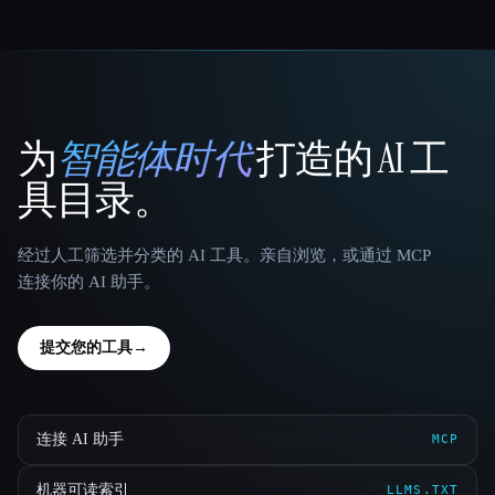
为
智能体时代
打造的 AI 工
That AI Collection
具目录。
经过人工筛选并分类的 AI 工具。亲自浏览，或通过 MCP
连接你的 AI 助手。
提交您的工具
→
连接 AI 助手
MCP
机器可读索引
LLMS.TXT