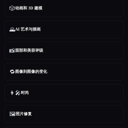
🎲
动画和 3D 建模
🌄
AI 艺术与插画
📸
面部和美容评级
🔁
图像到图像的变化
👩‍🎤
时尚
🖼️
照片修复