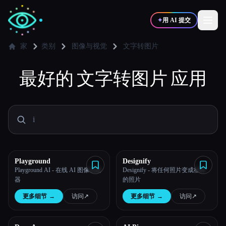
✦
用 AI 提交
家
类别
图像与视觉
文字转图片
✍️
最好的
文字转图片
🎨
应用
写作者
设计师
💻
📈
开发者
营销
🎓
🎬
学生
创作者
Playground
Designify
Playground AI - 在线 AI 图像创建
Designify - 将任何照片变成很棒
器
的照片
博客
更多细节
→
访问
↗︎
更多细节
→
访问
↗︎
比较工具