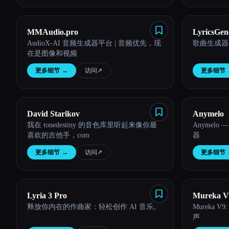
MMAudio.pro
LyricsGene
AudioX-AI 音频生成器平台 | 音频优先，现
歌曲生成器
Lyrics Cr
在是图像和视频
更多细节
→
访问
↗︎
更多细节
David Starikov
Anymelo
我在 tonedestiny 的音色库里听起来像你最
Anymelo
喜欢的吉他手，com
器
更多细节
→
访问
↗︎
更多细节
Lyria 3 Pro
Mureka V
释放你内在的作曲家：轻松创作 AI 音乐。
Mureka 
声