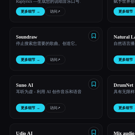
Raplyrics —生成您的说唱音乐口号.
赋予世界创作
更多细节
→
访问
↗︎
更多细节
Soundraw
Natural L
停止搜索您需要的歌曲。创造它。
自然语言播
更多细节
→
访问
↗︎
更多细节
Suno AI
DrumNet
耳听为虚 - 利用 AI 创作音乐和语音
具有无限样
更多细节
→
访问
↗︎
更多细节
Udio AI
Mix audio