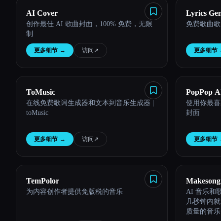
AI Cover
Lyrics Ge
创作最佳 AI 歌曲封面，100% 免费，无限
免费歌曲歌
制
更多细节
→
访问
↗︎
更多细节
ToMusic
PopPop AI
在线免费歌词生成器和文本到音乐生成器 |
使用你最喜
toMusic
封面
更多细节
→
访问
↗︎
更多细节
TemPolor
Makesong
为内容创作者提供免版税的音乐
AI 音乐
Generator
几秒钟内就
质量的音乐