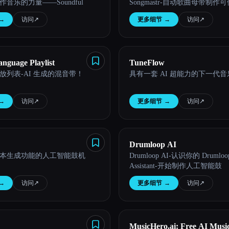
音乐的力量——Soundful
Songmastr-自动歌曲母带制作
→
访问
↗︎
更多细节
→
访问
↗︎
anguage Playlist
TuneFlow
放列表-AI 生成的混音带！
具有一套 AI 超能力的下一代
→
访问
↗︎
更多细节
→
访问
↗︎
Drumloop AI
本生成功能的人工智能鼓机
Drumloop AI-认识你的 Drumloo
Assistant-开始制作人工智能鼓
→
访问
↗︎
更多细节
→
访问
↗︎
MusicHero.ai: Free AI Musi