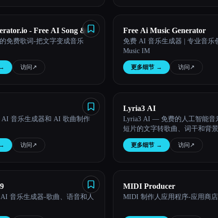
rator.io - Free AI Song &
Free Ai Music Generator
的免费歌词-把文字变成音乐
免费 AI 音乐生成器 | 专业音乐创作
eator
Music IM
→
访问
↗︎
更多细节
→
访问
↗︎
Lyria3 AI
 — AI 音乐生成器和 AI 歌曲制作
Lyria3 AI — 免费的人工智能音
短片的文字转歌曲、词干和背
→
访问
↗︎
更多细节
→
访问
↗︎
9
MIDI Producer
V9: AI 音乐生成器-歌曲、语音和人
MIDI 制作人应用程序-应用商店