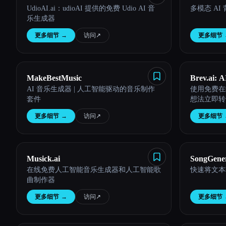
UdioAI.ai：udioAI 提供的免费 Udio AI 音
多模态 AI
乐生成器
更多细节
→
访问
↗︎
更多细节
MakeBestMusic
Brev.ai: 
AI 音乐生成器 | 人工智能驱动的音乐制作
使用免费在
Online
套件
想法立即转
更多细节
→
访问
↗︎
更多细节
Musick.ai
SongGener
在线免费人工智能音乐生成器和人工智能歌
快速将文本
Free Onli
曲制作器
更多细节
→
访问
↗︎
更多细节