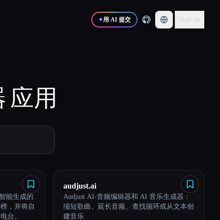
Sign up
✦
用 AI 提交
器
应用
audjust.ai
工智能生成的
Audjust AI-音频编辑器和 AI 音乐生成器：
行榜，并将自
缩短歌曲、延长音频、查找循环或从文本创
能电台。
建音乐