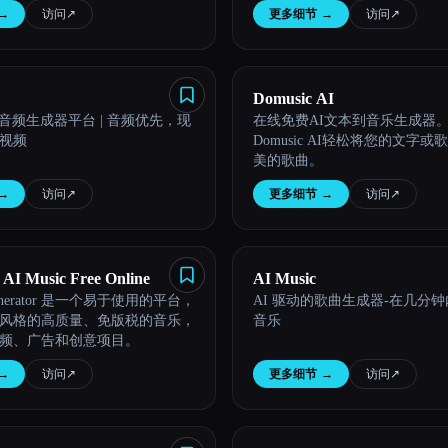
→
访问
↗︎
更多细节
→
访问
↗︎
Domusic AI
AI 音频生成器平台 | 音频优先，现
在线免费AI文本到音乐生成器
视频
Domusic AI轻松将您的文字
美的歌曲。
→
访问
↗︎
更多细节
→
访问
↗︎
 AI Music Free Online
AI Music
 Generator 是一个易于使用的平台，
AI 驱动的歌曲生成器-在几分
风格的高质量、免版税的音乐，
音乐
频、广告和创意项目。
→
访问
↗︎
更多细节
→
访问
↗︎