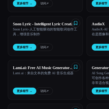
更多细节
→
访问
↗︎
更多细节
Snon Lyric - Intelligent Lyric Creation
AudioX
Snon Lyric-人工智能驱动的智能歌词创作工
AudioX-
Tool
具，增强音乐制作
在是图像和
更多细节
→
访问
↗︎
更多细节
Lami.ai: Free AI Music Generator
Generator
Lami.ai：来自文本的免费 AI 音乐生成器
AI Song
from Text
可创作各种
非常适合视
更多细节
→
访问
↗︎
更多细节