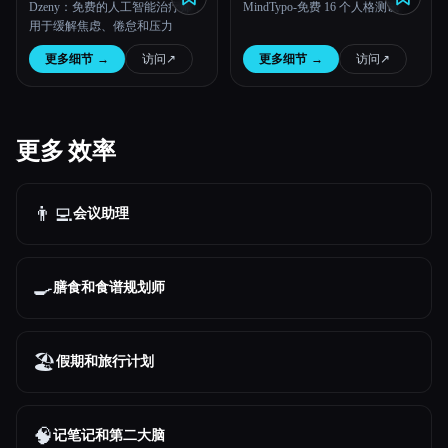
Dzeny：免费的人工智能治疗师，
MindTypo-免费 16 个人格测试
用于缓解焦虑、倦怠和压力
更多细节
→
访问
↗︎
更多细节
→
访问
↗︎
更多 效率
👨‍💻
会议助理
🍳
膳食和食谱规划师
🏖
假期和旅行计划
🧠
记笔记和第二大脑