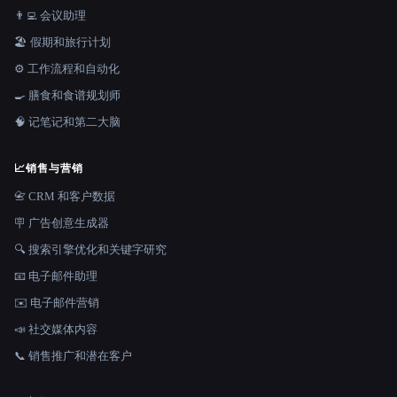
👨‍💻 会议助理
🏖 假期和旅行计划
⚙️ 工作流程和自动化
🍳 膳食和食谱规划师
🧠 记笔记和第二大脑
📈
销售与营销
📇 CRM 和客户数据
🪧 广告创意生成器
🔍 搜索引擎优化和关键字研究
📧 电子邮件助理
✉️ 电子邮件营销
📣 社交媒体内容
📞 销售推广和潜在客户