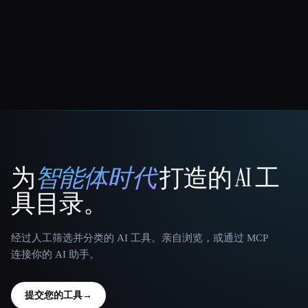
为
智能体时代
打造的 AI 工
That AI Collection
具目录。
经过人工筛选并分类的 AI 工具。亲自浏览，或通过 MCP
连接你的 AI 助手。
提交您的工具
→