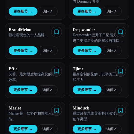
与 Dreamore 共享
更多细节
→
访问
↗︎
更多细节
→
访问
↗︎
BrandMelon
Deepwander
轻松发现您的个人品牌...
Deepwander 提升了日记能力，促
进了更深层次的反省和自我探
索。
更多细节
→
访问
↗︎
更多细节
→
访问
↗︎
Effie
Tjime
艾菲。最大限度地提高您的写作
量身定制的见解，以平衡工作量
效率。
和压力
更多细节
→
访问
↗︎
更多细节
→
访问
↗︎
Marlee
Minduck
Marlee 是一款协作和性能人工智
通过改变思维导图将想法转化为
能。
创作类型
更多细节
→
访问
↗︎
更多细节
→
访问
↗︎