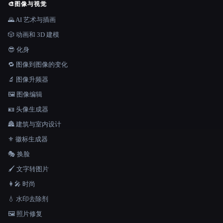
🎨
图像与视觉
🌄 AI 艺术与插画
🎲 动画和 3D 建模
😎 化身
🔁 图像到图像的变化
🔬 图像升频器
🖼️ 图像编辑
🪪 头像生成器
🏯 建筑与室内设计
⚜️ 徽标生成器
🎭 换脸
🖌️ 文字转图片
👩‍🎤 时尚
💧 水印去除剂
🖼️ 照片修复