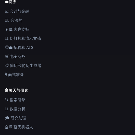
💼
商务
📈 会计与金融
👩‍⚖️ 合法的
👨‍💻 客户支持
📊 幻灯片和演示文稿
🧑‍💼 招聘和 ATS
🛒 电子商务
📋 简历和简历生成器
🎙️ 面试准备
🤖
聊天与研究
🔍 搜索引擎
📊 数据分析
🎓 研究助理
🤖💬 聊天机器人