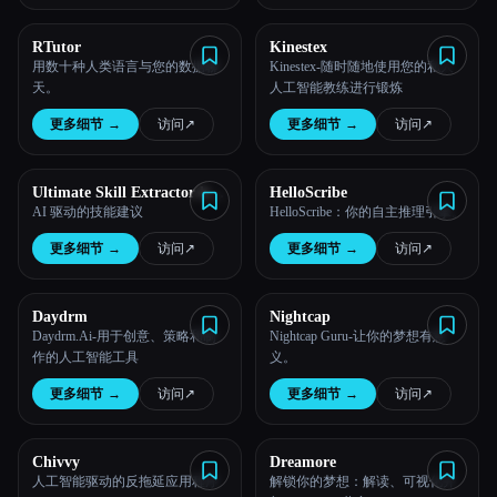
所有分类
RTutor
Kinestex
用数十种人类语言与您的数据聊
Kinestex-随时随地使用您的私人
天。
人工智能教练进行锻炼
关于
更多细节
→
访问
↗︎
更多细节
→
访问
↗︎
Ultimate Skill Extractor by
HelloScribe
Further
AI 驱动的技能建议
HelloScribe：你的自主推理引擎。
更多细节
→
访问
↗︎
更多细节
→
访问
↗︎
Daydrm
Nightcap
Daydrm.Ai-用于创意、策略和制
Nightcap Guru-让你的梦想有意
作的人工智能工具
义。
更多细节
→
访问
↗︎
更多细节
→
访问
↗︎
Esc
Chivvy
Dreamore
人工智能驱动的反拖延应用程序
解锁你的梦想：解读、可视化并