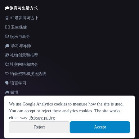
🎓
教育与生活方式
🔮 AI 塔罗牌与占卜
👩‍⚕️ 卫生保健
🎲 娱乐与新奇
🎓 学习与导师
🎁 礼物创意和推荐
💞 社交网络和约会
💘 约会资料和接送热线
🗣️ 语言学习
🎮 赌博
语言
We use Google Analytics cookies to measure how the site is used.
English
español
Français
Русский
简体中文
You can accept or reject these analytics cookies. The site works
Hindi
either way.
Privacy policy
.
© 2026 That AI Collection. 保留所有权利。
·
服务条款
·
隐私政策
·
·
Site information
Built with Metatron ★
Reject
Accept
build de3d624c
Sign up