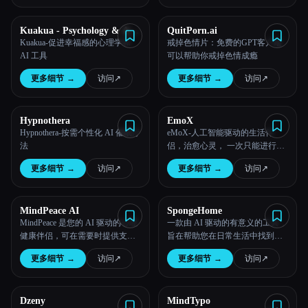
Kuakua - Psychology & AI
QuitPorn.ai
Tools for Well-Being
Kuakua-促进幸福感的心理学和
戒掉色情片：免费的GPT客户端
AI 工具
可以帮助你戒掉色情成瘾
更多细节
→
访问
↗︎
更多细节
→
访问
↗︎
Hypnothera
EmoX
Hypnothera-按需个性化 AI 催眠疗
eMoX-人工智能驱动的生活伴
法
侣，治愈心灵， 一次只能进行一
次对话
更多细节
→
访问
↗︎
更多细节
→
访问
↗︎
MindPeace AI
SpongeHome
MindPeace 是您的 AI 驱动的心理
一款由 AI 驱动的有意义的工具，
健康伴侣，可在需要时提供支
旨在帮助您在日常生活中找到平
持。
静、专注和快乐。
更多细节
→
访问
↗︎
更多细节
→
访问
↗︎
Dzeny
MindTypo