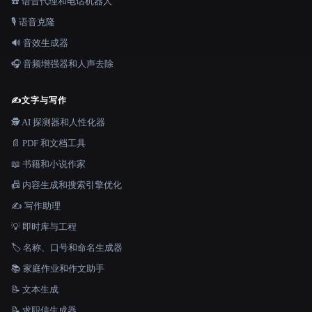
☎️ 语音代理和电话机器人
🎙️ 语音克隆
🔊 音效生成器
🎧 音频增强器和人声去除
✍️
文字与写作
🕵️ AI 探测器和人性化器
📄 PDF 和文档工具
📖 书籍和小说作家
📠 内容生成和搜索引擎优化
✍️ 写作助理
💡 即时库与工程
🏷️ 名称、口号和命名生成器
📚 家庭作业和作文助手
📝 文本生成
📝 求职信生成器