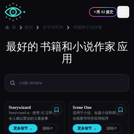
✦
用 AI 提交
家
类别
文字与写作
书籍和小说作家
最好的
✍️
书籍和小说作家
🎨
应
写作者
设计师
用
💻
📈
开发者
营销
🎓
🎬
学生
创作者
Storywizard
Scene One
Storywizard.ai - 使用 AI 立即创作
适用于小说、短篇小说和商业的
博客
令人难以置信的儿童故事
在线图书写作应用程序
更多细节
→
访问
↗︎
更多细节
→
访问
↗︎
比较工具