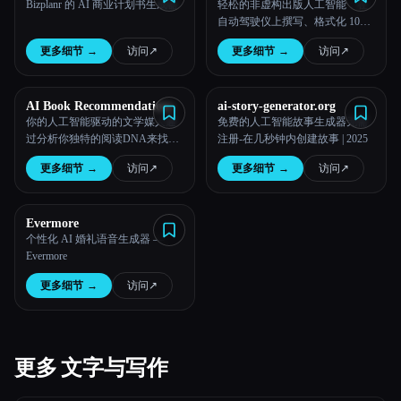
Bizplanr 的 AI 商业计划书生成器
轻松的非虚构出版人工智能：在
自动驾驶仪上撰写、格式化 100
多页内容
更多细节
→
访问
↗︎
更多细节
→
访问
↗︎
AI Book Recommendations
ai-story-generator.org
你的人工智能驱动的文学媒人通
免费的人工智能故事生成器无需
过分析你独特的阅读DNA来找到
注册-在几秒钟内创建故事 | 2025
你下一本最喜欢的书，提供准确
更多细节
→
访问
↗︎
更多细节
→
访问
↗︎
的推荐。
Evermore
个性化 AI 婚礼语音生成器 —
Evermore
更多细节
→
访问
↗︎
更多 文字与写作