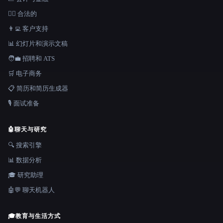
👩‍⚖️ 合法的
👨‍💻 客户支持
📊 幻灯片和演示文稿
🧑‍💼 招聘和 ATS
🛒 电子商务
📋 简历和简历生成器
🎙️ 面试准备
🤖
聊天与研究
🔍 搜索引擎
📊 数据分析
🎓 研究助理
🤖💬 聊天机器人
🎓
教育与生活方式