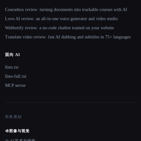
Coursebox review: turning documents into trackable courses with AI
Lovo AI review: an all-in-one voice generator and video studio
Webbotify review: a no-code chatbot trained on your website
Translate.video review: fast AI dubbing and subtitles in 75+ languages
面向 AI
llms.txt
llms-full.txt
MCP server
所有类别
🎨
图像与视觉
🌄 AI 艺术与插画