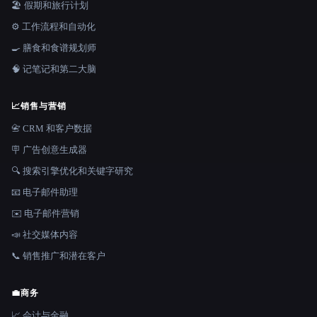
🏖 假期和旅行计划
⚙️ 工作流程和自动化
🍳 膳食和食谱规划师
🧠 记笔记和第二大脑
📈
销售与营销
📇 CRM 和客户数据
🪧 广告创意生成器
🔍 搜索引擎优化和关键字研究
📧 电子邮件助理
✉️ 电子邮件营销
📣 社交媒体内容
📞 销售推广和潜在客户
💼
商务
📈 会计与金融