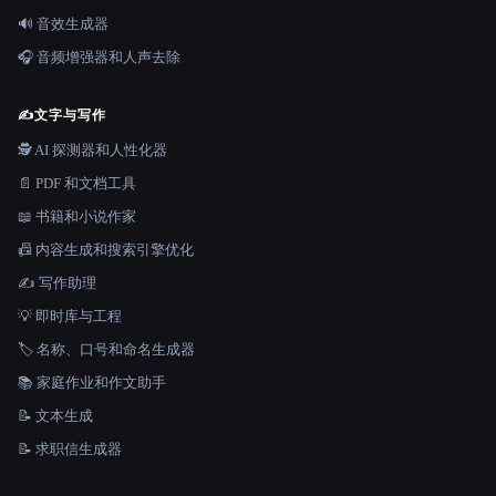
🔊 音效生成器
🎧 音频增强器和人声去除
✍️
文字与写作
🕵️ AI 探测器和人性化器
📄 PDF 和文档工具
📖 书籍和小说作家
📠 内容生成和搜索引擎优化
✍️ 写作助理
💡 即时库与工程
🏷️ 名称、口号和命名生成器
📚 家庭作业和作文助手
📝 文本生成
📝 求职信生成器