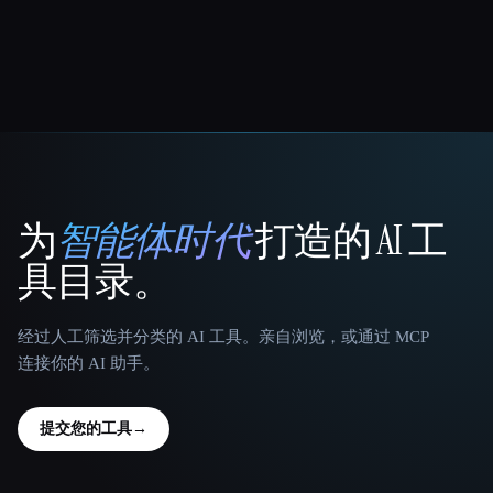
为
智能体时代
打造的 AI 工
That AI Collection
具目录。
经过人工筛选并分类的 AI 工具。亲自浏览，或通过 MCP
连接你的 AI 助手。
提交您的工具
→