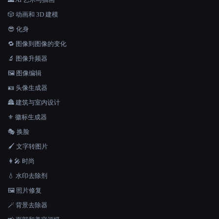
🎲 动画和 3D 建模
😎 化身
🔁 图像到图像的变化
🔬 图像升频器
🖼️ 图像编辑
🪪 头像生成器
🏯 建筑与室内设计
⚜️ 徽标生成器
🎭 换脸
🖌️ 文字转图片
👩‍🎤 时尚
💧 水印去除剂
🖼️ 照片修复
🪄 背景去除器