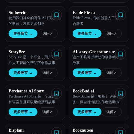
所有分类
Sudowrite
Fable Fiesta
使用我们神奇的写作 AI 打破作家
Fable Fiesta，你的创意人工智能
的瓶颈，发挥更多创意
合著者
关于
更多细节
→
访问
↗︎
更多细节
→
访问
↗︎
StoryBee
AI-story-Generator site
StoryBee 是一个平台，用户可以
这个工具可以帮助你创作精彩的
在人工智能的帮助下创作故事。
故事
更多细节
→
访问
↗︎
更多细节
→
访问
↗︎
Perchance AI Story
BookBud.ai
Esc
Perchance AI Story 是一个支持多
BookBud.ai 是一项基于 Web 的服
种语言并且可以继续撰写故事的
务，供自行出版的作者借助 AI 创
网站
作虚构和非虚构类书籍，然后以
更多细节
→
访问
↗︎
更多细节
→
访问
↗︎
电子书、印刷书籍和有声读物格
式出版。
Bizplanr
Bookautoai