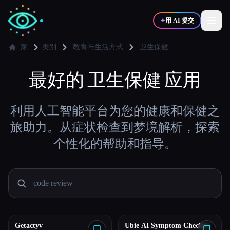
✦
用 AI 提交
家
类别
教育与生活方式
卫生保健
✍️
最好的
卫生保健
🎨
应用
写作者
设计师
💻
📈
利用人工智能平台为您的健康和保健之
开发者
营销
旅助力。从症状检查到梦境解析，探索
个性化的帮助和指导。
🎓
🎬
学生
创作者
博客
比较工具
Getactyv
Ubie AI Symptom Checker