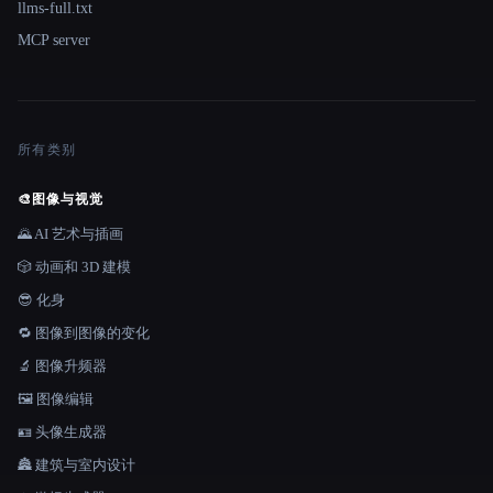
llms-full.txt
MCP server
所有类别
🎨
图像与视觉
🌄 AI 艺术与插画
🎲 动画和 3D 建模
😎 化身
🔁 图像到图像的变化
🔬 图像升频器
🖼️ 图像编辑
🪪 头像生成器
🏯 建筑与室内设计