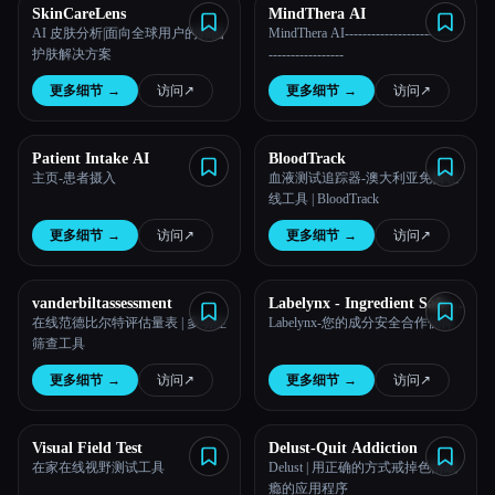
SkinCareLens
MindThera AI
AI 皮肤分析|面向全球用户的韩国
MindThera AI--------------------------
护肤解决方案
-----------------
更多细节
→
访问
↗︎
更多细节
→
访问
↗︎
Patient Intake AI
BloodTrack
主页-患者摄入
血液测试追踪器-澳大利亚免费在
线工具 | BloodTrack
更多细节
→
访问
↗︎
更多细节
→
访问
↗︎
vanderbiltassessment
Labelynx - Ingredient Safety
Analyzer
在线范德比尔特评估量表 | 多动症
Labelynx-您的成分安全合作伙伴
筛查工具
更多细节
→
访问
↗︎
更多细节
→
访问
↗︎
Visual Field Test
Delust-Quit Addiction
在家在线视野测试工具
Delust | 用正确的方式戒掉色情成
瘾的应用程序