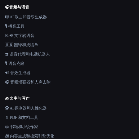
🎧
音频与语音
🎼 AI 歌曲和音乐生成器
🎙️ 播客工具
📝🔉 文字转语音
🇺🇳 翻译和成绩单
☎️ 语音代理和电话机器人
🎙️ 语音克隆
🔊 音效生成器
🎧 音频增强器和人声去除
✍️
文字与写作
🕵️ AI 探测器和人性化器
📄 PDF 和文档工具
📖 书籍和小说作家
📠 内容生成和搜索引擎优化