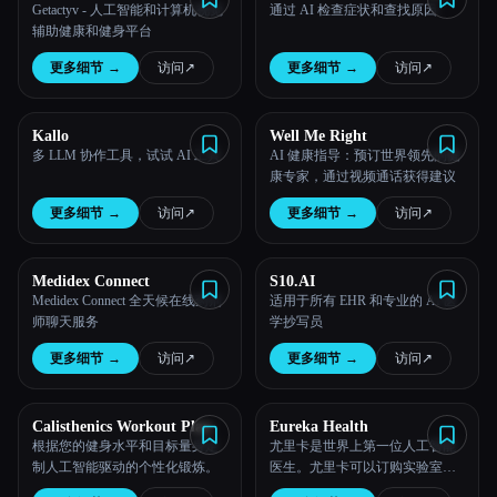
Getactyv - 人工智能和计算机视觉
通过 AI 检查症状和查找原因
辅助健康和健身平台
所有分类
更多细节
→
访问
↗︎
更多细节
→
访问
↗︎
关于
Kallo
Well Me Right
多 LLM 协作工具，试试 AI 工具
AI 健康指导：预订世界领先的健
康专家，通过视频通话获得建议
更多细节
→
访问
↗︎
更多细节
→
访问
↗︎
Medidex Connect
S10.AI
Medidex Connect 全天候在线药剂
适用于所有 EHR 和专业的 AI 医
师聊天服务
学抄写员
更多细节
→
访问
↗︎
更多细节
→
访问
↗︎
Esc
Calisthenics Workout Plan
Eureka Health
根据您的健身水平和目标量身定
尤里卡是世界上第一位人工智能
制人工智能驱动的个性化锻炼。
医生。尤里卡可以订购实验室并
在现实世界中提供医疗保险。