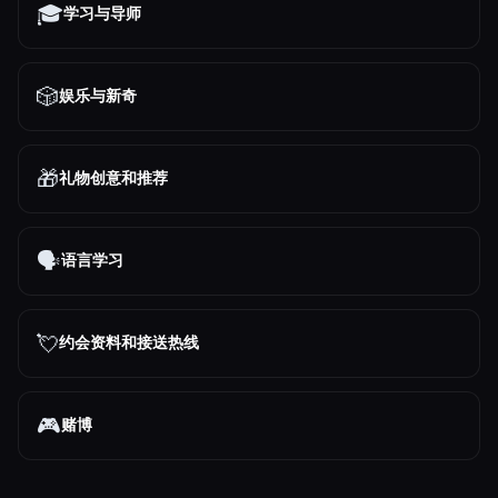
🎓
学习与导师
🎲
娱乐与新奇
🎁
礼物创意和推荐
🗣️
语言学习
💘
约会资料和接送热线
🎮
赌博