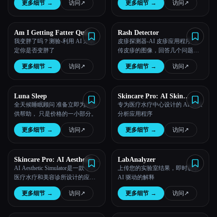
更多细节
→
访问
↗︎
更多细节
→
访问
↗︎
Am I Getting Fatter Quiz
Rash Detector
我变胖了吗？测验-利用 AI 来确
皮疹探测器-AI 皮疹应用程序-上
定你是否变胖了
传皮疹的图像，回答几个问题，
找出你可能得了什么皮疹。
更多细节
→
访问
↗︎
更多细节
→
访问
↗︎
Luna Sleep
Skincare Pro: AI Skin
Scanner
全天候睡眠顾问 准备立即为您提
专为医疗水疗中心设计的 AI 皮肤
供帮助， 只是价格的一小部分。
分析应用程序
更多细节
→
访问
↗︎
更多细节
→
访问
↗︎
Skincare Pro: AI Aesthetic
LabAnalyzer
Simulator
AI Aesthetic Simulator是一款专为
上传您的实验室结果，即时获取
医疗水疗和美容诊所设计的应用
AI 驱动的解释
程序，提供美容治疗的前后模
更多细节
→
访问
↗︎
更多细节
→
访问
↗︎
拟，帮助客户实现预期结果的可
视化。