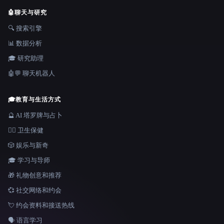
🤖
聊天与研究
🔍 搜索引擎
📊 数据分析
🎓 研究助理
🤖💬 聊天机器人
🎓
教育与生活方式
🔮 AI 塔罗牌与占卜
👩‍⚕️ 卫生保健
🎲 娱乐与新奇
🎓 学习与导师
🎁 礼物创意和推荐
💞 社交网络和约会
💘 约会资料和接送热线
🗣️ 语言学习