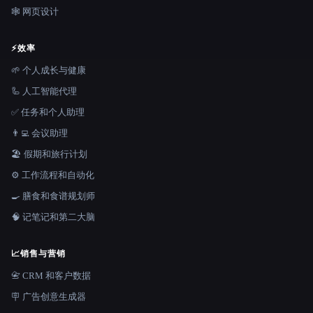
🕸 网页设计
⚡
效率
🌱 个人成长与健康
🦾 人工智能代理
✅ 任务和个人助理
👨‍💻 会议助理
🏖 假期和旅行计划
⚙️ 工作流程和自动化
🍳 膳食和食谱规划师
🧠 记笔记和第二大脑
📈
销售与营销
📇 CRM 和客户数据
🪧 广告创意生成器