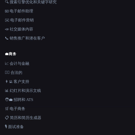
🔍 搜索引擎优化和关键字研究
📧 电子邮件助理
✉️ 电子邮件营销
📣 社交媒体内容
📞 销售推广和潜在客户
💼
商务
📈 会计与金融
👩‍⚖️ 合法的
👨‍💻 客户支持
📊 幻灯片和演示文稿
🧑‍💼 招聘和 ATS
🛒 电子商务
📋 简历和简历生成器
🎙️ 面试准备