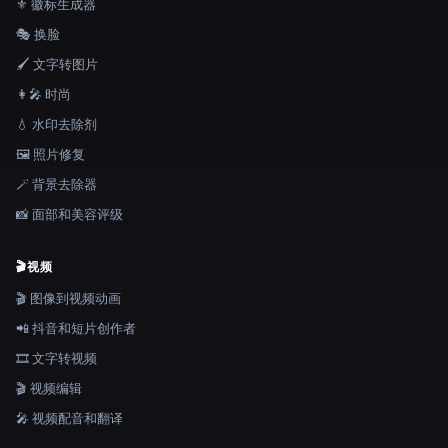
⚜️ 徽标生成器
🎭 换脸
🖌️ 文字转图片
👩‍🎤 时尚
💧 水印去除剂
🖼️ 照片修复
🪄 背景去除器
📸 面部和美容评级
🎬
视频
🎬 图像到视频动画
📲 抖音和短片创作者
🎞️ 文字转视频
🎬 视频编辑
🎤 视频配音和翻译