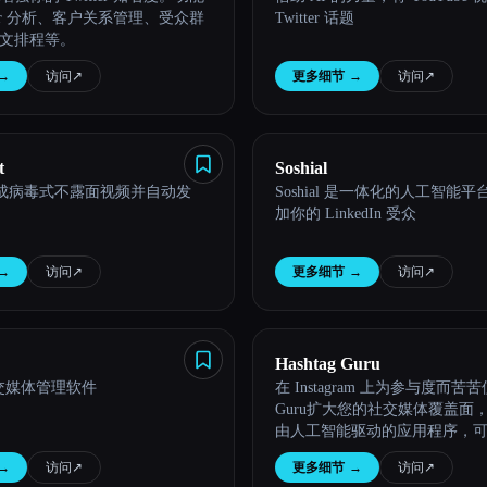
tter 分析、客户关系管理、受众群
Twitter 话题
文排程等。
→
访问
↗︎
更多细节
→
访问
↗︎
t
Soshial
 生成病毒式不露面视频并自动发
Soshial 是一体化的人工智能
加你的 LinkedIn 受众
→
访问
↗︎
更多细节
→
访问
↗︎
Hashtag Guru
 社交媒体管理软件
在 Instagram 上为参与度而苦苦使
Guru扩大您的社交媒体覆盖面
由人工智能驱动的应用程序，
主题标签和字幕，以简化发布
→
访问
↗︎
更多细节
→
访问
↗︎
度。