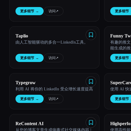
更多细节
→
访问
↗︎
更多细节
Taplio
Funny Twe
由人工智能驱动的多合一LinkedIn工具。
有趣的推文
能生成的推
更多细节
→
访问
↗︎
更多细节
Typegrow
SuperCaro
利用 AI 将你的 LinkedIn 受众增长速度提高
使用 AI
更多细节
→
访问
↗︎
更多细节
ReContent AI
Highperfo
从您的博客文章生成病毒式社交媒体内容 |
使用高性能增
Schedulin