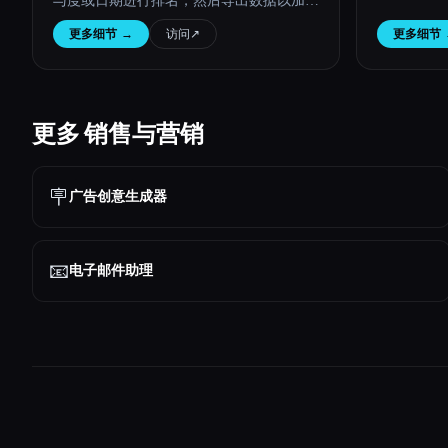
与度或日期进行排名，然后导出数据以加快
研究速度。
更多细节
→
访问
↗︎
更多细节
更多 销售与营销
🪧
广告创意生成器
📧
电子邮件助理