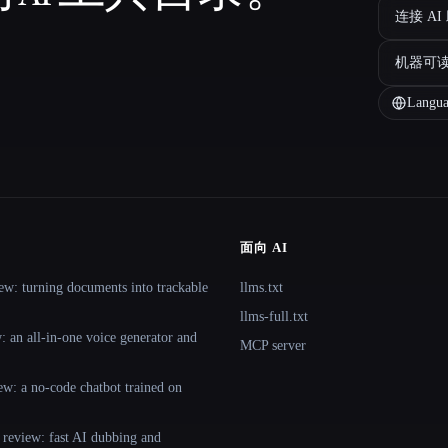
连接 AI
机器可
Langua
面向 AI
ew: turning documents into trackable
llms.txt
llms-full.txt
 an all-in-one voice generator and
MCP server
ew: a no-code chatbot trained on
 review: fast AI dubbing and