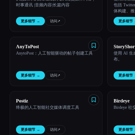
时事通讯 |音频内容|长篇内容
包括 Twi
体构建、推
更多细节
→
访问
↗︎
更多细节
AnyToPost
StoryShor
AnytoPost：人工智能驱动的帖子创建工具
使用 AI
布。
更多细节
→
访问
↗︎
更多细节
Postiz
Birdeye
终极的人工智能社交媒体调度工具
Birdeye
更多细节
→
访问
↗︎
更多细节