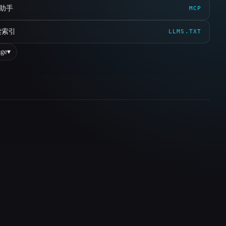
 助手
MCP
读索引
LLMS.TXT
ge
▾