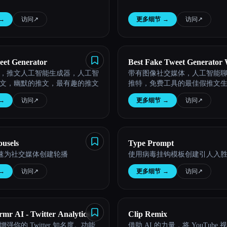
→
访问
↗︎
更多细节
→
访问
↗︎
et Generator
Best Fake Tweet Generator 
，推文人工智能生成器，人工智
带有图像社交媒体，人工智能
Image
文，幽默的推文，最有趣的推文
推特，免费工具的最佳假推文
→
访问
↗︎
更多细节
→
访问
↗︎
usels
Type Prompt
 快速为社交媒体创建轮播
使用病毒挂钩模板创建引人入
→
访问
↗︎
更多细节
→
访问
↗︎
rmr AI - Twitter Analytics &
Clip Remix
强你的 Twitter 知名度。功能
借助 AI 的力量，将 YouTube
g Software