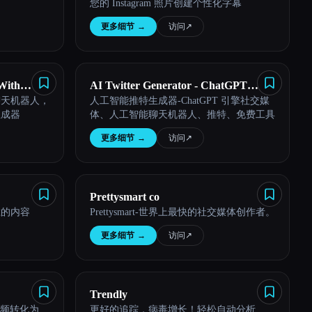
您的 Instagram 照片创建个性化字幕
更多细节
→
访问
↗︎
With
AI Twitter Generator - ChatGPT
聊天机器人，
人工智能推特生成器-ChatGPT 引擎社交媒
Engine
生成器
体、人工智能聊天机器人、推特、免费工具
更多细节
→
访问
↗︎
Prettysmart co
胜的内容
Prettysmart-世界上最快的社交媒体创作者。
更多细节
→
访问
↗︎
Trendly
 视频转化为
更好的追踪，病毒增长！轻松自动分析