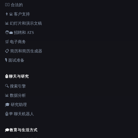
👩‍⚖️ 合法的
👨‍💻 客户支持
📊 幻灯片和演示文稿
🧑‍💼 招聘和 ATS
🛒 电子商务
📋 简历和简历生成器
🎙️ 面试准备
🤖
聊天与研究
🔍 搜索引擎
📊 数据分析
🎓 研究助理
🤖💬 聊天机器人
🎓
教育与生活方式