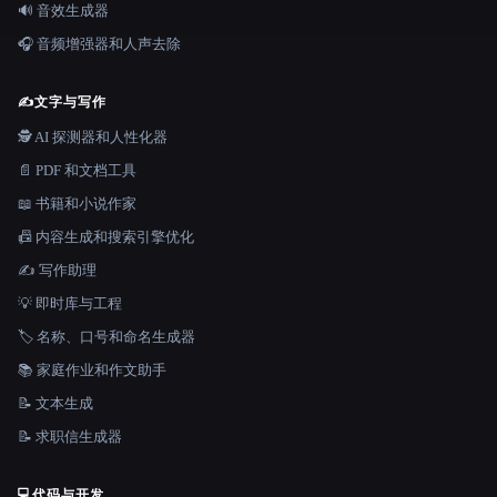
🔊 音效生成器
🎧 音频增强器和人声去除
✍️
文字与写作
🕵️ AI 探测器和人性化器
📄 PDF 和文档工具
📖 书籍和小说作家
📠 内容生成和搜索引擎优化
✍️ 写作助理
💡 即时库与工程
🏷️ 名称、口号和命名生成器
📚 家庭作业和作文助手
📝 文本生成
📝 求职信生成器
💻
代码与开发