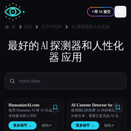
✦
用 AI 提交
家
类别
文字与写作
AI 探测器和人性化器
最好的
✍️
AI 探测器和人性化
🎨
写作者
设计师
器
应用
💻
📈
开发者
营销
🎓
🎬
学生
创作者
HumanizeAI.com
AI Content Detector by Leap
AI
使用 Humanize AI 将 AI 生成的文
使用我们的免费 AI 内容检测器来
博客
本转换为类人写作
分析文本，看看它是否由 AI 生
成。AI Checker 工具，永久免
更多细节
→
访问
↗︎
更多细节
→
访问
↗︎
费。
比较工具