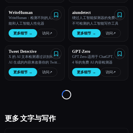
所有分类
WriteHuman
aiundetect
WriteHuman：检测不到的人工智
绕过人工智能探测器的免费增值
能和人工智能人性化器
不可检测的人工智能写作工具
关于
更多细节
→
访问
↗︎
更多细节
→
访问
↗︎
Tweet Detective
GPT-Zero
X 的 AI 文本检测通过识别和分析
GPT Zero-适用于 ChatGPT、GPT-
AI 生成的内容来改善你的 Twitter
4 等的免费 AI 内容检测器
体验。
更多细节
→
访问
↗︎
更多细节
→
访问
↗︎
Esc
Loading...
更多 文字与写作