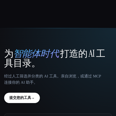
为
智能体时代
打造的 AI 工
That AI Collection
具目录。
经过人工筛选并分类的 AI 工具。亲自浏览，或通过 MCP
连接你的 AI 助手。
提交您的工具
→