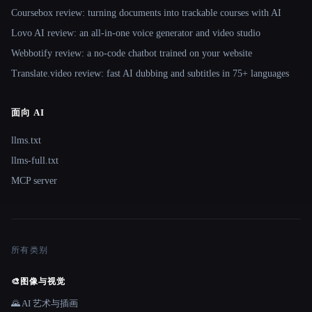
Coursebox review: turning documents into trackable courses with AI
Lovo AI review: an all-in-one voice generator and video studio
Webbotify review: a no-code chatbot trained on your website
Translate.video review: fast AI dubbing and subtitles in 75+ languages
面向 AI
llms.txt
llms-full.txt
MCP server
所有类别
🎨
图像与视觉
🌄 AI 艺术与插画