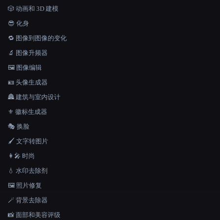
🎲 动画和 3D 建模
😎 化身
🔁 图像到图像的变化
🔬 图像升频器
🖼️ 图像编辑
🪪 头像生成器
🏯 建筑与室内设计
⚜️ 徽标生成器
🎭 换脸
🖌️ 文字转图片
👩‍🎤 时尚
💧 水印去除剂
🖼️ 照片修复
🪄 背景去除器
📸 面部和美容评级