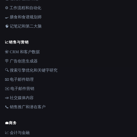
⚙️ 工作流程和自动化
🍳 膳食和食谱规划师
🧠 记笔记和第二大脑
📈
销售与营销
📇 CRM 和客户数据
🪧 广告创意生成器
🔍 搜索引擎优化和关键字研究
📧 电子邮件助理
✉️ 电子邮件营销
📣 社交媒体内容
📞 销售推广和潜在客户
💼
商务
📈 会计与金融