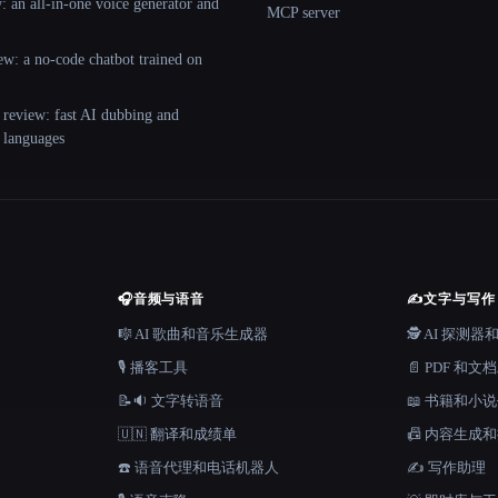
 an all-in-one voice generator and
MCP server
ew: a no-code chatbot trained on
 review: fast AI dubbing and
+ languages
🎧
音频与语音
✍️
文字与写作
🎼 AI 歌曲和音乐生成器
🕵️ AI 探测
🎙️ 播客工具
📄 PDF 和文
📝🔉 文字转语音
📖 书籍和小
🇺🇳 翻译和成绩单
📠 内容生成
☎️ 语音代理和电话机器人
✍️ 写作助理