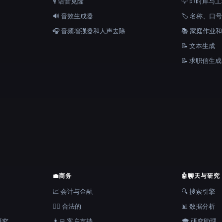
🎙️ 语音克隆
💡 即时库与
🔊 音效生成器
🏷️ 名称、
🎧 音频增强器和人声去除
📚 家庭作业
📝 文本生成
📝 求职信生
💼
商务
🤖
聊天与研究
📈 会计与金融
🔍 搜索引擎
👩‍⚖️ 合法的
📊 数据分析
研究
👨‍💻 客户支持
🎓 研究助理