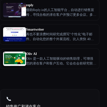
输出等高级功能。thehumanizeai.pro 提供免费和
reply
高级套餐。
借助Reply.io的人工智能平台，自动进行销售宣
传，寻找合格的潜在客户并预订更多会议。多渠
道活动、B2B 数据库、分析和 CRM 集成可简化
您的销售流程。
Smartwriter
再也不要浪费时间研究或撰写“个性化”电子邮
件。自动化您的整个外展流程。比人类快 40
倍，便宜 6 倍。
Oliv AI
Oliv 是一款人工智能驱动的销售助理，可增强
您的潜在客户和客户互动。它会在会前研究联系
人，确定通话期间的痛点和异议，制作个性化的
后续电子邮件，并使用会议数据更新您的
CRM。在整个销售周期中，Oliv的智能支持可简
化销售流程，节省时间并达成更多交易。
📞
销售推广和潜在客户