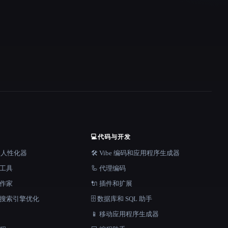
💻
代码与开发
器和人性化器
🛠️ Vibe 编码和应用程序生成器
档工具
🦾 代理编码
说作家
🔌 插件和扩展
和搜索引擎优化
🗄️ 数据库和 SQL 助手
📱 移动应用程序生成器