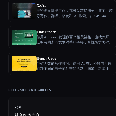
工具非常适合希望保持内容新鲜感和吸引力的营
XXAI
销人员、影响者和企业。
无论您在哪里工作，都可以获得摘要、答案、精
彩写作、翻译、草稿和 AI 搜索。在 GPT-4o 和
Claude 3.5 之间无缝切换以获取专业内容，每天
为您节省数小时。
Link Finder
使用AI Search发现数百个相关链接，查找您可
以购买的所有竞争对手的链接，查找所需关键字
的所有可用链接，在几秒钟内批量搜索数千个域
名。在链接建设活动上节省时间和金钱。永远不
要再为链接多付钱了。
Hoppy Copy
节省无数的写作时间。使用 AI 在几秒钟内为数
百种不同的电子邮件营销活动、滴灌、新闻通讯
等生成强大的副本 ⚡
RELEVANT CATEGORIES
📣
社交媒体内容