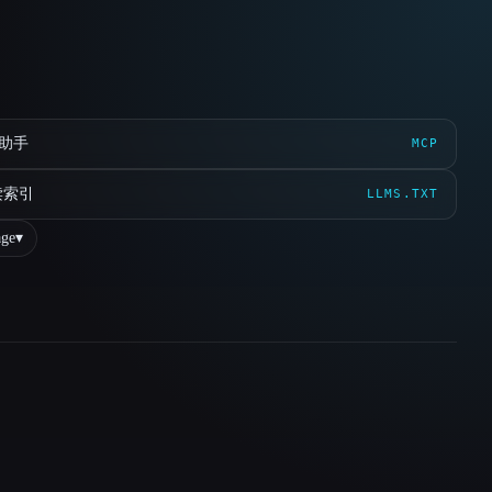
 助手
MCP
读索引
LLMS.TXT
ge
▾