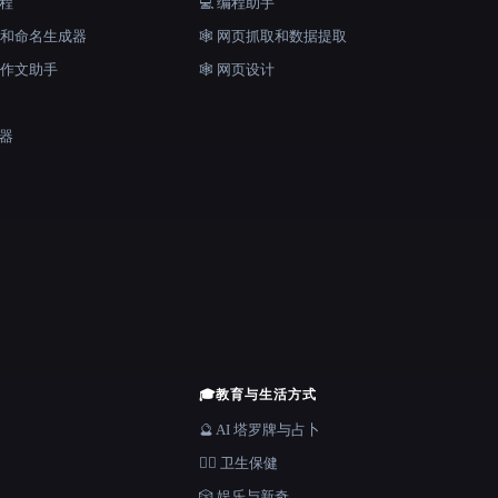
工程
💻 编程助手
口号和命名生成器
🕸️ 网页抓取和数据提取
和作文助手
🕸 网页设计
成器
🎓
教育与生活方式
🔮 AI 塔罗牌与占卜
👩‍⚕️ 卫生保健
🎲 娱乐与新奇