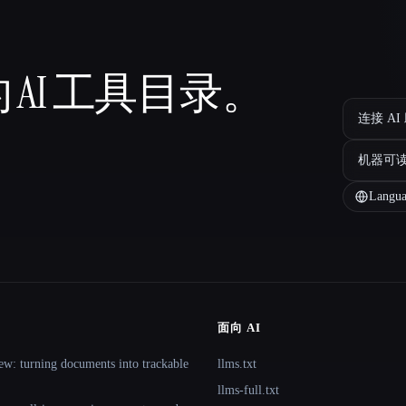
 AI 工具目录。
连接 AI
机器可
Langua
面向 AI
ew: turning documents into trackable
llms.txt
llms-full.txt