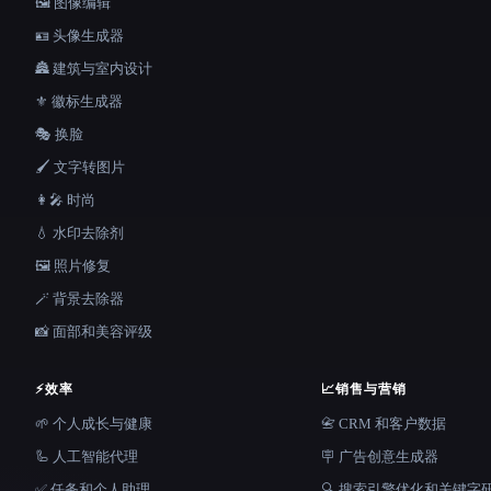
🖼️ 图像编辑
🪪 头像生成器
🏯 建筑与室内设计
⚜️ 徽标生成器
🎭 换脸
🖌️ 文字转图片
👩‍🎤 时尚
💧 水印去除剂
🖼️ 照片修复
🪄 背景去除器
📸 面部和美容评级
⚡
效率
📈
销售与营销
🌱 个人成长与健康
📇 CRM 和客户数据
🦾 人工智能代理
🪧 广告创意生成器
✅ 任务和个人助理
🔍 搜索引擎优化和关键字