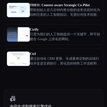
计划和深入的性能分析等功能。
THEO: Context-aware Strategic Co-Pilot
帮助创始人在几分钟内将分散的业务信息转化为
结构完美的人工智能知识。无需任何技术技能，
即可增强任何 AI 助手，真正了解您的独特策略
和方法。通过更好的 AI 交互，获得始终如一的
准确输出，所需的迭代次数减少 3-5 倍，每周最
Ctrify
多可节省 12 个小时。兼容 ChatGPT、Claude 和
只需为我们的人工智能提供一个关键字，即可创
其他主要的人工智能助手。
建在 Google 上排名的网站。
Ctrl
通过自动化 CRM 更新、生成量身定制的后续行
动并促进交易执行，简化您的销售工作流程和任
务
📠
内容生成和搜索引擎优化