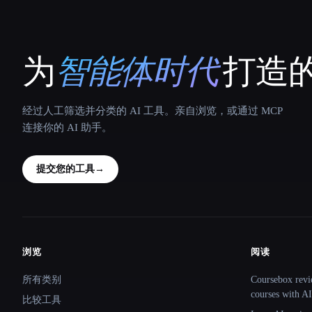
为
智能体时代
打造的
That AI Collection
经过人工筛选并分类的 AI 工具。亲自浏览，或通过 MCP
连接你的 AI 助手。
提交您的工具
→
浏览
阅读
Site navigation
所有类别
Coursebox revi
courses with AI
比较工具