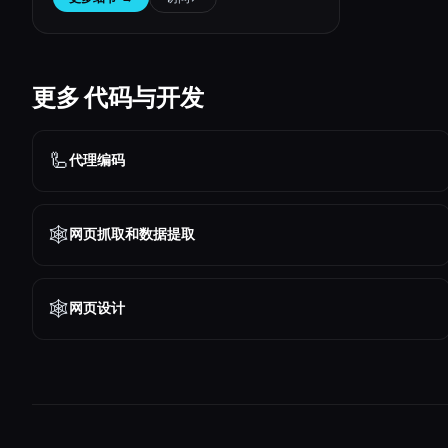
更多 代码与开发
🦾
代理编码
🕸️
网页抓取和数据提取
🕸
网页设计