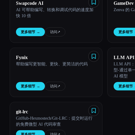
Swapcode AI
GameDev A
AI 可帮助编写、转换和调试代码的速度加
Zenva 的 
快 10 倍
更多细节
→
访问
↗︎
更多细节
Fynix
LLM API
帮助编写更智能、更快、更简洁的代码
LLM API：
型-通过单一
AI 模型
更多细节
→
访问
↗︎
更多细节
git-lrc
GitHub-Hexmostech/Git-LRC：提交时运行
的免费微型 AI 代码审查
更多细节
→
访问
↗︎