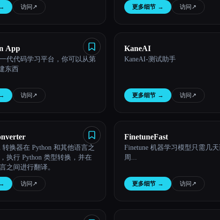
→
访问
↗︎
更多细节
→
访问
↗︎
on App
KaneAI
一代代码学习平台，你可以从第
KaneAI-测试助手
构建东西
→
访问
↗︎
更多细节
→
访问
↗︎
nverter
FinetuneFast
on 转换器在 Python 和其他语言之
Finetune 机器学习模型只需几
执行 Python 类型转换，并在
周...
言之间进行翻译。
→
访问
↗︎
更多细节
→
访问
↗︎