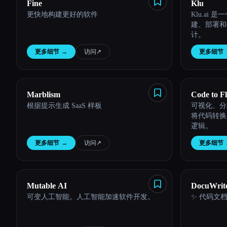
Fine
Klu
更快地构建更好的软件
Klu.ai
建、部署和
计。
更多细节
→
访问
↗︎
更多细节
Marblism
Code to F
根据提示生成 SaaS 样板
可视化、分
将代码转换
逻辑。
更多细节
→
访问
↗︎
更多细节
Mutable AI
DocuWrit
可变人工智能。人工智能加速软件开发。
✨ 代码文