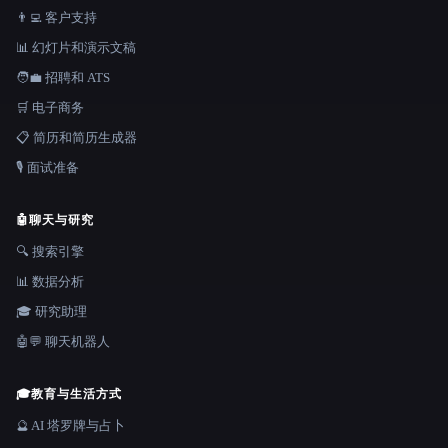
👨‍💻 客户支持
📊 幻灯片和演示文稿
🧑‍💼 招聘和 ATS
🛒 电子商务
📋 简历和简历生成器
🎙️ 面试准备
🤖
聊天与研究
🔍 搜索引擎
📊 数据分析
🎓 研究助理
🤖💬 聊天机器人
🎓
教育与生活方式
🔮 AI 塔罗牌与占卜