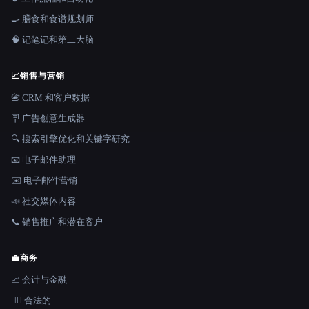
🍳 膳食和食谱规划师
🧠 记笔记和第二大脑
📈
销售与营销
📇 CRM 和客户数据
🪧 广告创意生成器
🔍 搜索引擎优化和关键字研究
📧 电子邮件助理
✉️ 电子邮件营销
📣 社交媒体内容
📞 销售推广和潜在客户
💼
商务
📈 会计与金融
👩‍⚖️ 合法的