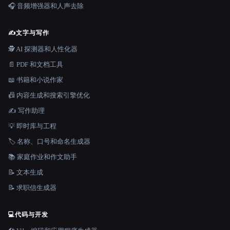
🎧 音频增强器和人声去除
✍️
文字与写作
🕵️ AI 探测器和人性化器
📄 PDF 和文档工具
📖 书籍和小说作家
📠 内容生成和搜索引擎优化
✍️ 写作助理
💡 即时库与工程
🏷️ 名称、口号和命名生成器
📚 家庭作业和作文助手
📝 文本生成
📝 求职信生成器
💻
代码与开发