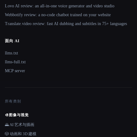
Lovo AI review: an all-in-one voice generator and video studio
Webbotify review: a no-code chatbot trained on your website
Translate.video review: fast AI dubbing and subtitles in 75+ languages
面向 AI
llms.txt
llms-full.txt
MCP server
所有类别
🎨
图像与视觉
🌄 AI 艺术与插画
🎲 动画和 3D 建模