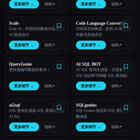
更多细节
→
访问
↗︎
更多细节
→
访问
↗︎
所有分类
Scale
Code Language Converter
关于
Scale Ai：利用您的数据为生成式
代码语言转换器 - 使用 AI 将代码
AI 提供动力
转换为其他语言
更多细节
→
访问
↗︎
更多细节
→
访问
↗︎
QueryGenie
AI SQL BOT
更快地编写数据库查询！
AI SQL 查询生成器：无需事先
SQL 知识即可构建 SQL 查询的最
简单方法-使用 AI 的 SQL 查询生
更多细节
→
访问
↗︎
更多细节
→
访问
↗︎
成器
ai2sql
SQLgenius
SQL 查询生成器-SQL 查询生成器
SQL Genius-英语到 SQL 查询 AI
Esc
AI Bot
翻译器
更多细节
→
访问
↗︎
更多细节
→
访问
↗︎