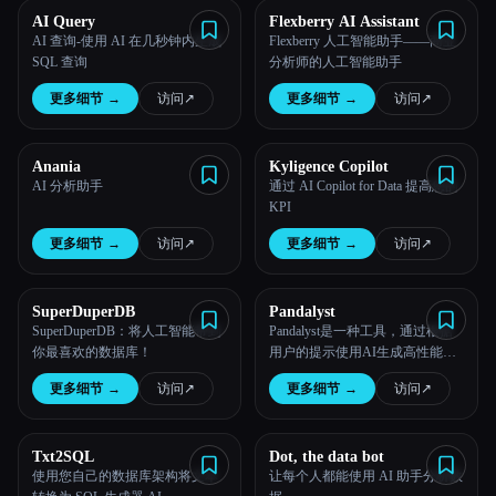
AI Query
Flexberry AI Assistant
AI 查询-使用 AI 在几秒钟内生成
Flexberry 人工智能助手——商业
SQL 查询
分析师的人工智能助手
更多细节
→
访问
↗︎
更多细节
→
访问
↗︎
Anania
Kyligence Copilot
AI 分析助手
通过 AI Copilot for Data 提高您的
KPI
更多细节
→
访问
↗︎
更多细节
→
访问
↗︎
SuperDuperDB
Pandalyst
SuperDuperDB：将人工智能带到
Pandalyst是一种工具，通过根据
你最喜欢的数据库！
用户的提示使用AI生成高性能的
SQL查询，可以更快地编写SQL
更多细节
→
访问
↗︎
更多细节
→
访问
↗︎
查询，而不会出现错误。
Txt2SQL
Dot, the data bot
使用您自己的数据库架构将文本
让每个人都能使用 AI 助手分析数