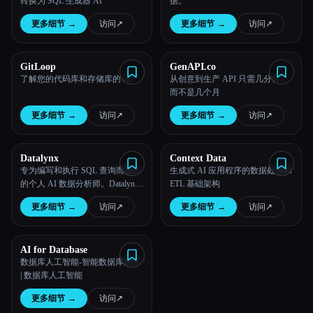
转换为 SQL 生成器 AI
据。
更多细节
→
访问
↗︎
更多细节
→
访问
↗︎
GitLoop
GenAPI.co
了解您的代码库和存储库的 AI
从创意到生产 API 只需几分钟，
而不是几个月
更多细节
→
访问
↗︎
更多细节
→
访问
↗︎
Datalynx
Context Data
专为编写和执行 SQL 查询而设计
生成式 AI 应用程序的数据处理和
的个人 AI 数据分析师。Datalynx
ETL 基础架构
可以在几秒钟内回答有关您的销
更多细节
→
访问
↗︎
更多细节
→
访问
↗︎
售和运营的业务问题。
AI for Database
数据库人工智能-智能数据库助手
| 数据库人工智能
更多细节
→
访问
↗︎