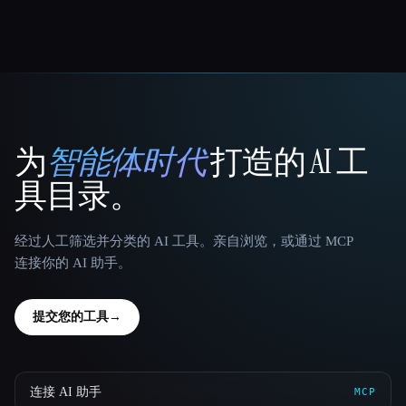
为
智能体时代
打造的 AI 工
That AI Collection
具目录。
经过人工筛选并分类的 AI 工具。亲自浏览，或通过 MCP
连接你的 AI 助手。
提交您的工具
→
连接 AI 助手
MCP