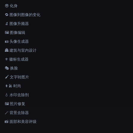
😎 化身
🔁 图像到图像的变化
🔬 图像升频器
🖼️ 图像编辑
🪪 头像生成器
🏯 建筑与室内设计
⚜️ 徽标生成器
🎭 换脸
🖌️ 文字转图片
👩‍🎤 时尚
💧 水印去除剂
🖼️ 照片修复
🪄 背景去除器
📸 面部和美容评级