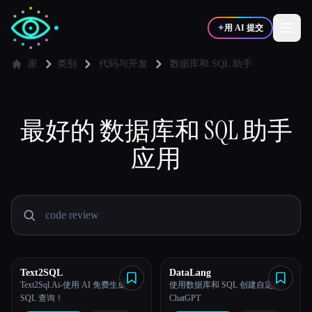
✦
用 AI 提交
家
类别
代码与开发
数据库和 SQL 助手
✍️
🎨
写作者
设计师
最好的
数据库和 SQL 助手
💻
📈
应用
开发者
营销
🎓
🎬
学生
创作者
博客
Text2SQL
DataLang
Text2Sql.Ai-使用 AI 免费生成
使用数据库和 SQL 创建自定义
SQL 查询！
ChatGPT
比较工具