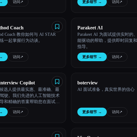
→
访问
↗︎
更多细节
→
访问
↗︎
hod Coach
Parakeet AI
hod Coach 教你如何与 AI STAR
Parakeet AI 为面试提供实时
练一起掌握行为访谈。
能驱动的帮助，提供即时回复
指导。
→
访问
↗︎
更多细节
→
访问
↗︎
Interview Copilot
boterview
AI 为候选人提供最实惠、最准确、最
AI 面试准备，真实世界的信心
驾驶。我们先进的人工智能技术
导和精确的答案帮助您在面试中
→
访问
↗︎
更多细节
→
访问
↗︎