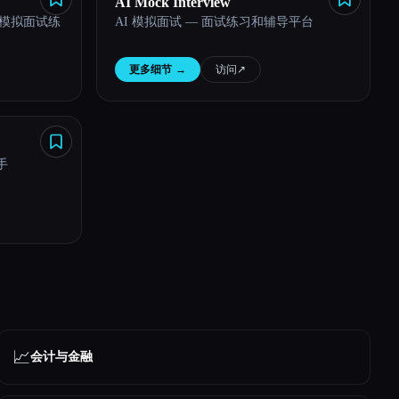
AI Mock Interview
动的模拟面试练
AI 模拟面试 — 面试练习和辅导平台
更多细节
→
访问
↗︎
手
📈
会计与金融