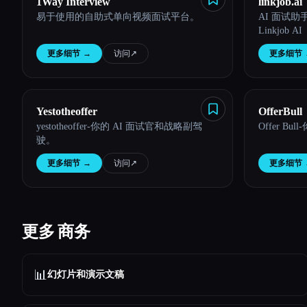
1Way Interview
linkjob.ai
易于使用的自助式单向视频面试平台。
AI 面试
Linkjob AI
更多细节
→
访问
↗︎
更多细节
Yestotheoffer
OfferBull
yestotheoffer-你的 AI 面试官和战略副驾
Offer B
驶。
更多细节
→
访问
↗︎
更多细节
更多 商务
📊
幻灯片和演示文稿