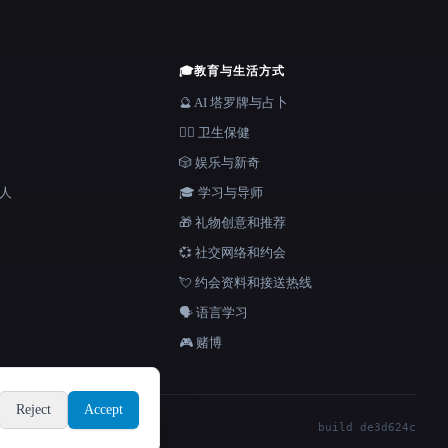
🎓
教育与生活方式
🔮 AI 塔罗牌与占卜
👩‍⚕️ 卫生保健
🎲 娱乐与新奇
器人
🎓 学习与导师
🎁 礼物创意和推荐
💞 社交网络和约会
💘 约会资料和接送热线
🗣️ 语言学习
🎮 赌博
Reject
Accept
build de3d624c