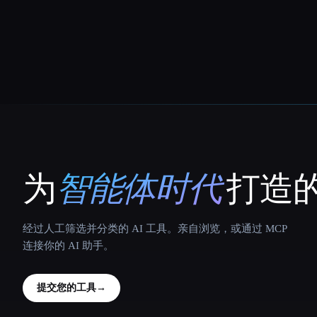
为
智能体时代
打造的
That AI Collection
经过人工筛选并分类的 AI 工具。亲自浏览，或通过 MCP
连接你的 AI 助手。
提交您的工具
→