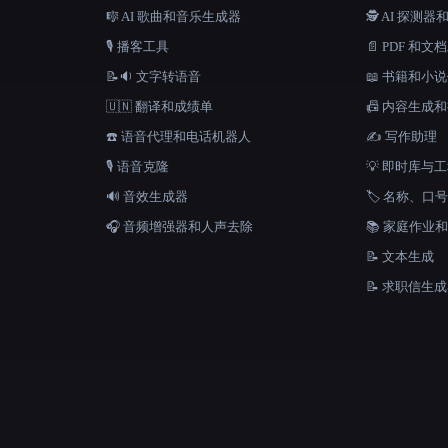
🎼 AI 歌曲和音乐生成器
🕵️ AI 探测
🎙️ 播客工具
📄 PDF 和文
📝🔉 文字转语音
📖 书籍和小
🇺🇳 翻译和成绩单
📠 内容生成
☎️ 语音代理和电话机器人
✍️ 写作助理
🎙️ 语音克隆
💡 即时库与
🔊 音效生成器
🏷️ 名称、
🎧 音频增强器和人声去除
📚 家庭作业
📝 文本生成
📝 求职信生