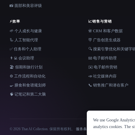
📸 面部和美容评级
⚡
效率
📈
销售与营销
🌱 个人成长与健康
📇 CRM 和客户数据
🦾 人工智能代理
🪧 广告创意生成器
✅ 任务和个人助理
🔍 搜索引擎优化和关键字
👨‍💻 会议助理
📧 电子邮件助理
🏖 假期和旅行计划
✉️ 电子邮件营销
⚙️ 工作流程和自动化
📣 社交媒体内容
🍳 膳食和食谱规划师
📞 销售推广和潜在客户
🧠 记笔记和第二大脑
We use Google Analytics 
analytics cookies. The s
© 2026 That AI Collection. 保留所有权利。
·
服务条款
·
隐私政策
·
·
Built with