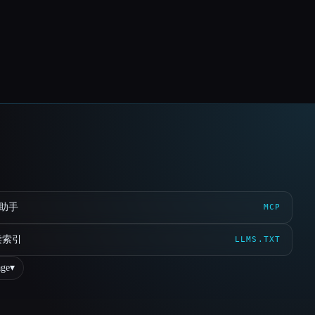
 助手
MCP
读索引
LLMS.TXT
ge
▾