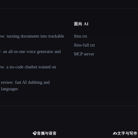
面向 AI
ew: turning documents into trackable
llms.txt
llms-full.txt
 an all-in-one voice generator and
MCP server
ew: a no-code chatbot trained on
 review: fast AI dubbing and
+ languages
🎧
音频与语音
✍️
文字与写作