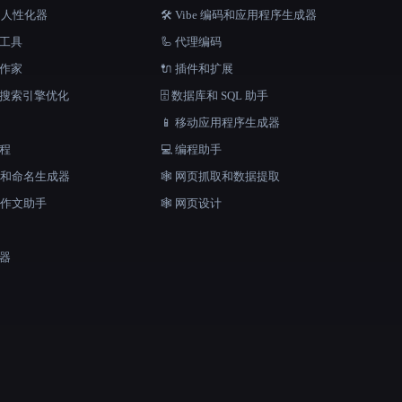
器和人性化器
🛠️ Vibe 编码和应用程序生成器
档工具
🦾 代理编码
说作家
🔌 插件和扩展
和搜索引擎优化
🗄️ 数据库和 SQL 助手
📱 移动应用程序生成器
工程
💻 编程助手
口号和命名生成器
🕸️ 网页抓取和数据提取
和作文助手
🕸 网页设计
成器