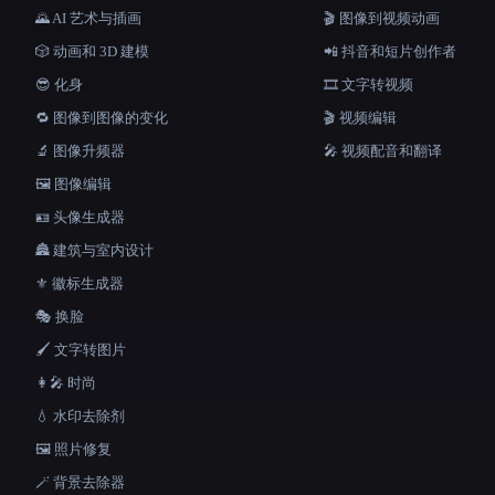
🌄 AI 艺术与插画
🎬 图像到视频动画
🎲 动画和 3D 建模
📲 抖音和短片创作者
😎 化身
🎞️ 文字转视频
🔁 图像到图像的变化
🎬 视频编辑
🔬 图像升频器
🎤 视频配音和翻译
🖼️ 图像编辑
🪪 头像生成器
🏯 建筑与室内设计
⚜️ 徽标生成器
🎭 换脸
🖌️ 文字转图片
👩‍🎤 时尚
💧 水印去除剂
🖼️ 照片修复
🪄 背景去除器