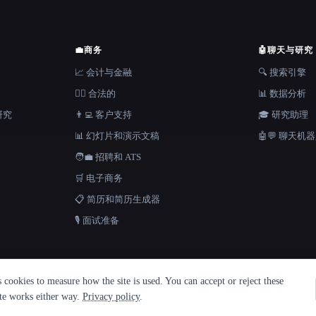
💼
商务
🤖
聊天与研究
📈 会计与金融
🔍 搜索引擎
👩‍⚖️ 合法的
📊 数据分析
研究
👨‍💻 客户支持
🎓 研究助理
📊 幻灯片和演示文稿
🤖💬 聊天机
🧑‍💼 招聘和 ATS
🛒 电子商务
📋 简历和简历生成器
🎙️ 面试准备
cookies to measure how the site is used. You can accept or reject these
ite works either way.
Privacy policy
.
 Metatron ★