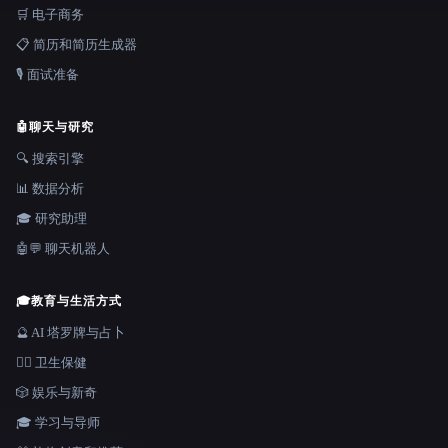
🛒 电子商务
📋 简历和简历生成器
🎙️ 面试准备
🤖
聊天与研究
🔍 搜索引擎
📊 数据分析
🎓 研究助理
🤖💬 聊天机器人
🎓
教育与生活方式
🔮 AI 塔罗牌与占卜
👩‍⚕️ 卫生保健
🎲 娱乐与新奇
🎓 学习与导师