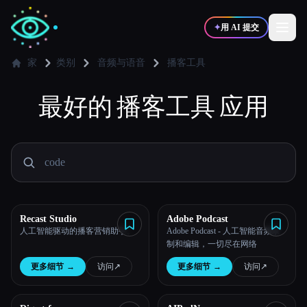
✦
用 AI 提交
家
类别
音频与语音
播客工具
✍️
最好的
播客工具
🎨
应用
写作者
设计师
💻
📈
开发者
营销
🎓
🎬
学生
创作者
Recast Studio
Adobe Podcast
人工智能驱动的播客营销助手。
Adobe Podcast - 人工智能音频录
制和编辑，一切尽在网络
博客
更多细节
→
访问
↗︎
更多细节
→
访问
↗︎
比较工具