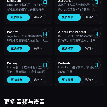
Digest.fm
AIPodNav
Digest.fm-根据你的内容创建人工
高效的播客工具包括笔录、摘
所有分类
智能驱动的播客，并在几分钟内
要、思维导图和精彩集锦，为播
在Spotify、YouTube和苹果播客上
客信息管理提供了全面的解决方
更多细节
→
访问
↗︎
更多细节
→
访问
↗︎
线。
案。
关于
Podnav
AIdeaFlow Podcast
AipodNav：带有直播脚本的人工
将 PDF 或任何文本转换为引人入
智能播客摘要器 AipodNav：人工
胜的两人对话播客或单人讲座。
智能播客摘要器 AipodNav：人工
更多细节
→
访问
↗︎
更多细节
→
访问
↗︎
智能播客直播记录 AipodNav：使
用 AI 实现终极播客体验
Esc
Podzay
Podsuite
Podzay是一个连接播客和嘉宾的
Podsuite — 播客转录、节目备注
平台，具有影响力 通过智能匹
和内容工具
配、便捷沟通和简化预订进行协
更多细节
→
访问
↗︎
更多细节
→
访问
↗︎
作。
更多 音频与语音