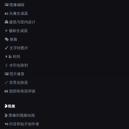
🖼️ 图像编辑
🪪 头像生成器
🏯 建筑与室内设计
⚜️ 徽标生成器
🎭 换脸
🖌️ 文字转图片
👩‍🎤 时尚
💧 水印去除剂
🖼️ 照片修复
🪄 背景去除器
📸 面部和美容评级
🎬
视频
🎬 图像到视频动画
📲 抖音和短片创作者