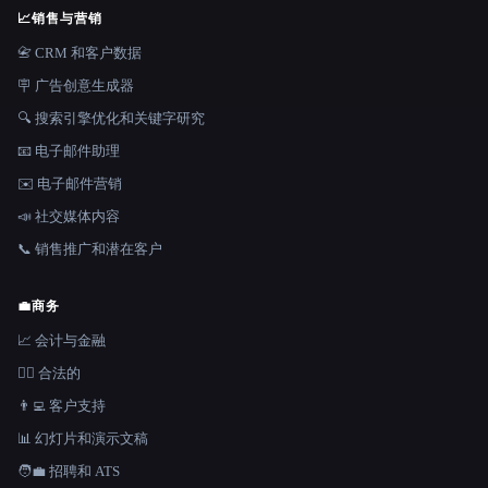
📈
销售与营销
📇 CRM 和客户数据
🪧 广告创意生成器
🔍 搜索引擎优化和关键字研究
📧 电子邮件助理
✉️ 电子邮件营销
📣 社交媒体内容
📞 销售推广和潜在客户
💼
商务
📈 会计与金融
👩‍⚖️ 合法的
👨‍💻 客户支持
📊 幻灯片和演示文稿
🧑‍💼 招聘和 ATS