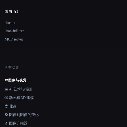
面向 AI
llms.txt
llms-full.txt
MCP server
所有类别
🎨
图像与视觉
🌄 AI 艺术与插画
🎲 动画和 3D 建模
😎 化身
🔁 图像到图像的变化
🔬 图像升频器