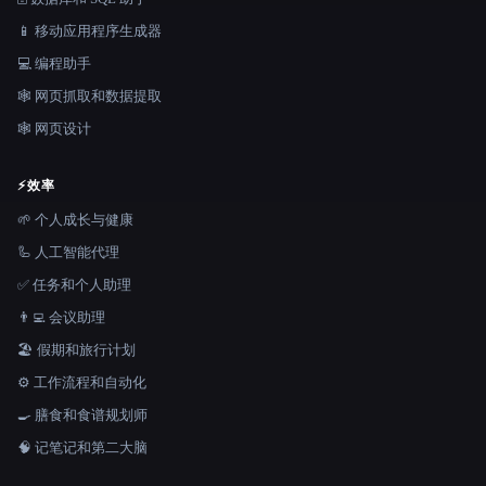
📱 移动应用程序生成器
💻 编程助手
🕸️ 网页抓取和数据提取
🕸 网页设计
⚡
效率
🌱 个人成长与健康
🦾 人工智能代理
✅ 任务和个人助理
👨‍💻 会议助理
🏖 假期和旅行计划
⚙️ 工作流程和自动化
🍳 膳食和食谱规划师
🧠 记笔记和第二大脑