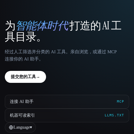
为
智能体时代
打造的 AI 工
That AI Collection
具目录。
经过人工筛选并分类的 AI 工具。亲自浏览，或通过 MCP
连接你的 AI 助手。
提交您的工具
→
连接 AI 助手
MCP
机器可读索引
LLMS.TXT
Language
▾