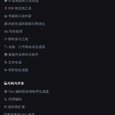
🕵️ AI 探测器和人性化器
📄 PDF 和文档工具
📖 书籍和小说作家
📠 内容生成和搜索引擎优化
✍️ 写作助理
💡 即时库与工程
🏷️ 名称、口号和命名生成器
📚 家庭作业和作文助手
📝 文本生成
📝 求职信生成器
💻
代码与开发
🛠️ Vibe 编码和应用程序生成器
🦾 代理编码
🔌 插件和扩展
🗄️ 数据库和 SQL 助手