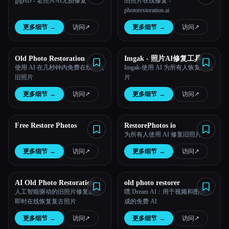
jpgHD - 老照片AI无损修复
旧照片在线修复 -
photorestoration.ai
所有分类
更多细节
→
访问
↗︎
更多细节
→
访问
↗︎
关于
Old Photo Restoration
Imgak - 照片AI修复工具
使用 AI 在几秒钟内免费在线恢复
Imgak-使用 AI 为所有人恢复旧照
旧照片
片
更多细节
→
访问
↗︎
更多细节
→
访问
↗︎
Free Restore Photos
RestorePhotos io
为所有人使用 AI 修复旧照片
更多细节
→
访问
↗︎
更多细节
→
访问
↗︎
Esc
AI Old Photo Restoration
old photo restorer
人工智能驱动的旧照片修复服务-
嘿 Dream AI：用于视频和图像生
即时在线恢复复古照片
成的免费 AI
更多细节
→
访问
↗︎
更多细节
→
访问
↗︎