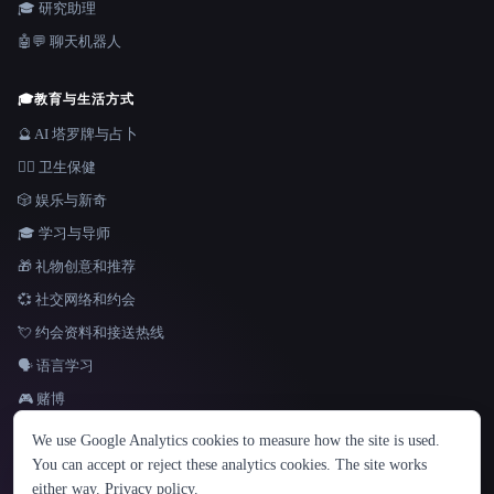
🎓 研究助理
🤖💬 聊天机器人
🎓
教育与生活方式
🔮 AI 塔罗牌与占卜
👩‍⚕️ 卫生保健
🎲 娱乐与新奇
🎓 学习与导师
🎁 礼物创意和推荐
💞 社交网络和约会
💘 约会资料和接送热线
🗣️ 语言学习
🎮 赌博
语言
We use Google Analytics cookies to measure how the site is used.
English
español
Français
Русский
简体中文
You can accept or reject these analytics cookies. The site works
Hindi
either way.
Privacy policy
.
© 2026 That AI Collection. 保留所有权利。
·
服务条款
·
隐私政策
·
·