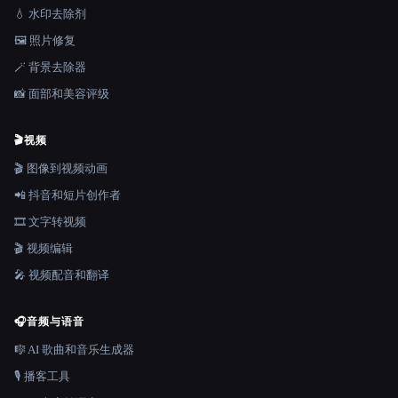
💧 水印去除剂
🖼️ 照片修复
🪄 背景去除器
📸 面部和美容评级
🎬
视频
🎬 图像到视频动画
📲 抖音和短片创作者
🎞️ 文字转视频
🎬 视频编辑
🎤 视频配音和翻译
🎧
音频与语音
🎼 AI 歌曲和音乐生成器
🎙️ 播客工具