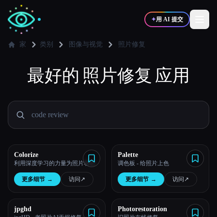
✦
用 AI 提交
家
类别
图像与视觉
照片修复
✍️
最好的
照片修复
🎨
应用
写作者
设计师
💻
📈
开发者
营销
🎓
🎬
学生
创作者
Colorize
Palette
利用深度学习的力量为照片着色
调色板 - 给照片上色
更多细节
→
访问
↗︎
更多细节
→
访问
↗︎
博客
jpghd
Photorestoration
比较工具