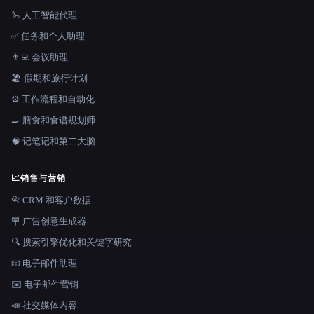
🦾 人工智能代理
✅ 任务和个人助理
👨‍💻 会议助理
🏖 假期和旅行计划
⚙️ 工作流程和自动化
🍳 膳食和食谱规划师
🧠 记笔记和第二大脑
📈
销售与营销
📇 CRM 和客户数据
🪧 广告创意生成器
🔍 搜索引擎优化和关键字研究
📧 电子邮件助理
✉️ 电子邮件营销
📣 社交媒体内容