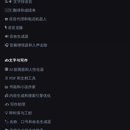
📝🔉 文字转语音
🇺🇳 翻译和成绩单
☎️ 语音代理和电话机器人
🎙️ 语音克隆
🔊 音效生成器
🎧 音频增强器和人声去除
✍️
文字与写作
🕵️ AI 探测器和人性化器
📄 PDF 和文档工具
📖 书籍和小说作家
📠 内容生成和搜索引擎优化
✍️ 写作助理
💡 即时库与工程
🏷️ 名称、口号和命名生成器