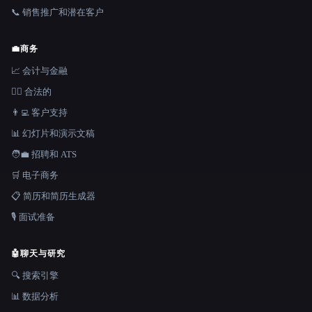
📞 销售推广和潜在客户
💼
商务
📈 会计与金融
👩‍⚖️ 合法的
👨‍💻 客户支持
📊 幻灯片和演示文稿
🧑‍💼 招聘和 ATS
🛒 电子商务
📋 简历和简历生成器
🎙️ 面试准备
🤖
聊天与研究
🔍 搜索引擎
📊 数据分析