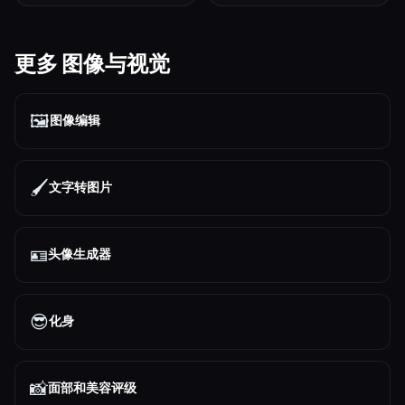
更多 图像与视觉
🖼️
图像编辑
🖌️
文字转图片
🪪
头像生成器
😎
化身
📸
面部和美容评级