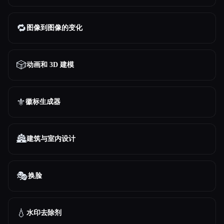
🔁
图像到图像的变化
🎲
动画和 3D 建模
⚜️
徽标生成器
🏯
建筑与室内设计
🎭
换脸
💧
水印去除剂