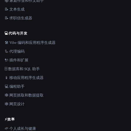
📚 家庭作业和作文助手
📝 文本生成
📝 求职信生成器
💻
代码与开发
🛠️ Vibe 编码和应用程序生成器
🦾 代理编码
🔌 插件和扩展
🗄️ 数据库和 SQL 助手
📱 移动应用程序生成器
💻 编程助手
🕸️ 网页抓取和数据提取
🕸 网页设计
⚡
效率
🌱 个人成长与健康