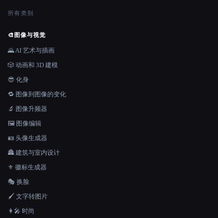
所有类别
🎨
图像与视觉
🌄 AI 艺术与插画
🎲 动画和 3D 建模
😎 化身
🔁 图像到图像的变化
🔬 图像升频器
🖼️ 图像编辑
🪪 头像生成器
🏯 建筑与室内设计
⚜️ 徽标生成器
🎭 换脸
🖌️ 文字转图片
👩‍🎤 时尚