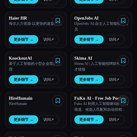
Haier HR
OpenJobs AI
海尔人力资源-以更快的速度招聘
OpenJobs AI-自主人工智能招聘人
员
更多细节
→
访问
↗︎
更多细节
→
访问
↗︎
KnockoutAI
Skima AI
基于人工智能的小型企业简历整
Skima AI | 人工智能招聘软件 | 人
理
才情报
更多细节
→
访问
↗︎
更多细节
→
访问
↗︎
HireHumain
FuKu AI - Free Job Posting
HireHumain
Fuku AI 利用人工智能驱动的简历
筛选、候选人匹配和自动排程，
帮助雇主高效简化招聘流程，准
更多细节
→
访问
↗︎
更多细节
→
访问
↗︎
确锁定顶尖人才。