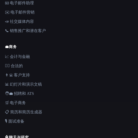
📧 电子邮件助理
✉️ 电子邮件营销
📣 社交媒体内容
📞 销售推广和潜在客户
💼
商务
📈 会计与金融
👩‍⚖️ 合法的
👨‍💻 客户支持
📊 幻灯片和演示文稿
🧑‍💼 招聘和 ATS
🛒 电子商务
📋 简历和简历生成器
🎙️ 面试准备
🤖
聊天与研究