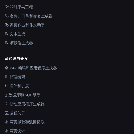
💡 即时库与工程
🏷️ 名称、口号和命名生成器
📚 家庭作业和作文助手
📝 文本生成
📝 求职信生成器
💻
代码与开发
🛠️ Vibe 编码和应用程序生成器
🦾 代理编码
🔌 插件和扩展
🗄️ 数据库和 SQL 助手
📱 移动应用程序生成器
💻 编程助手
🕸️ 网页抓取和数据提取
🕸 网页设计