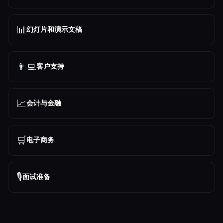
📊
幻灯片和演示文稿
👨‍💻
客户支持
📈
会计与金融
🛒
电子商务
🎙️
面试准备