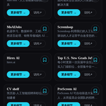
Hire Hoc - 人工智能驱动的招聘工
面向成长型企业的人力资源软件
具
解决方案
所有分类
更多细节
→
访问
↗︎
更多细节
→
访问
↗︎
关于
MoAIJobs
Screenloop
机器学习、数据科学、工程、自
Screenloop-利用我们的人工智能
然语言处理、销售等领域的 AI 职
驱动的人才运营平台改变您的招
位
聘方式，该平台包含面试情报、
更多细节
→
访问
↗︎
更多细节
→
访问
↗︎
人工智能记事员和全面的 ATS。
Hirex AI
Top U.S. New Grads Job
hirex.ai
每小时更新一次应届毕业生的真
实入门级职位，全部集中在一
处！
更多细节
→
访问
↗︎
更多细节
→
访问
↗︎
Esc
CV shelf
PreScreen AI
简历架-人工智能招聘和职位描述
PreScreen AI 可自动筛选大量候选
创建者
人，从而提高企业团队的招聘效
率。
更多细节
→
访问
↗︎
更多细节
→
访问
↗︎