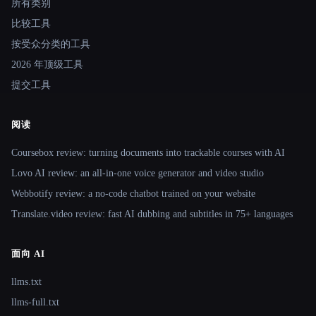
所有类别
比较工具
按受众分类的工具
2026 年顶级工具
提交工具
阅读
Coursebox review: turning documents into trackable courses with AI
Lovo AI review: an all-in-one voice generator and video studio
Webbotify review: a no-code chatbot trained on your website
Translate.video review: fast AI dubbing and subtitles in 75+ languages
面向 AI
llms.txt
llms-full.txt