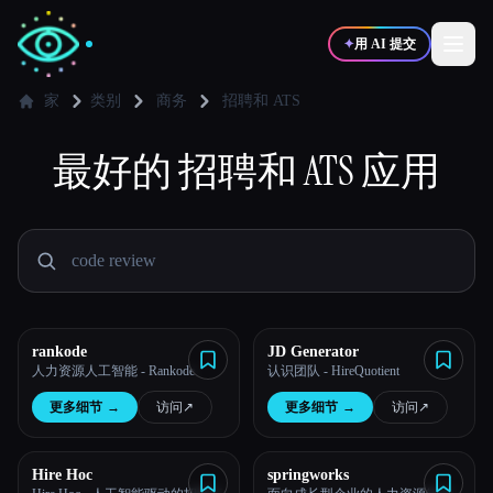
✦
用 AI 提交
家
类别
商务
招聘和 ATS
✍️
最好的
招聘和 ATS
🎨
应用
写作者
设计师
💻
📈
开发者
营销
🎓
🎬
学生
创作者
rankode
JD Generator
人力资源人工智能 - Rankode
认识团队 - HireQuotient
更多细节
→
访问
↗︎
更多细节
→
访问
↗︎
博客
Hire Hoc
springworks
比较工具