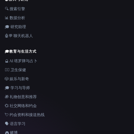
🔍 搜索引擎
📊 数据分析
🎓 研究助理
🤖💬 聊天机器人
🎓
教育与生活方式
🔮 AI 塔罗牌与占卜
👩‍⚕️ 卫生保健
🎲 娱乐与新奇
🎓 学习与导师
🎁 礼物创意和推荐
💞 社交网络和约会
💘 约会资料和接送热线
🗣️ 语言学习
🎮 赌博