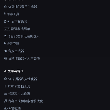
🎼 AI 歌曲和音乐生成器
🎙️ 播客工具
📝🔉 文字转语音
🇺🇳 翻译和成绩单
☎️ 语音代理和电话机器人
🎙️ 语音克隆
🔊 音效生成器
🎧 音频增强器和人声去除
✍️
文字与写作
🕵️ AI 探测器和人性化器
📄 PDF 和文档工具
📖 书籍和小说作家
📠 内容生成和搜索引擎优化
✍️ 写作助理