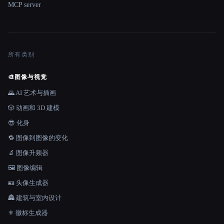
MCP server
所有类别
🎨
图像与视觉
🌄 AI 艺术与插画
🎲 动画和 3D 建模
😎 化身
🔁 图像到图像的变化
🔬 图像升频器
🖼️ 图像编辑
🪪 头像生成器
🏯 建筑与室内设计
⚜️ 徽标生成器