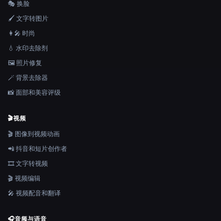
🎭 换脸
🖌️ 文字转图片
👩‍🎤 时尚
💧 水印去除剂
🖼️ 照片修复
🪄 背景去除器
📸 面部和美容评级
🎬
视频
🎬 图像到视频动画
📲 抖音和短片创作者
🎞️ 文字转视频
🎬 视频编辑
🎤 视频配音和翻译
🎧
音频与语音