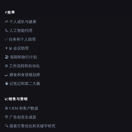
⚡
效率
🌱 个人成长与健康
🦾 人工智能代理
✅ 任务和个人助理
👨‍💻 会议助理
🏖 假期和旅行计划
⚙️ 工作流程和自动化
🍳 膳食和食谱规划师
🧠 记笔记和第二大脑
📈
销售与营销
📇 CRM 和客户数据
🪧 广告创意生成器
🔍 搜索引擎优化和关键字研究