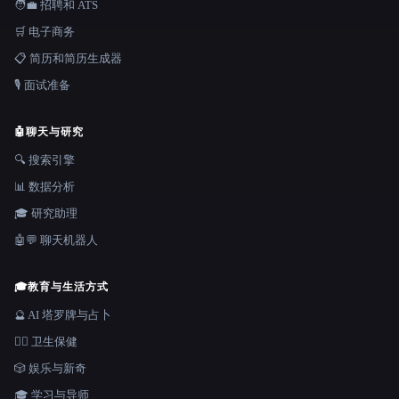
🧑‍💼 招聘和 ATS
🛒 电子商务
📋 简历和简历生成器
🎙️ 面试准备
🤖
聊天与研究
🔍 搜索引擎
📊 数据分析
🎓 研究助理
🤖💬 聊天机器人
🎓
教育与生活方式
🔮 AI 塔罗牌与占卜
👩‍⚕️ 卫生保健
🎲 娱乐与新奇
🎓 学习与导师