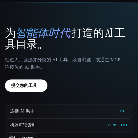
为
智能体时代
打造的 AI 工
That AI Collection
具目录。
经过人工筛选并分类的 AI 工具。亲自浏览，或通过 MCP
连接你的 AI 助手。
提交您的工具
→
连接 AI 助手
MCP
机器可读索引
LLMS.TXT
Language
▾