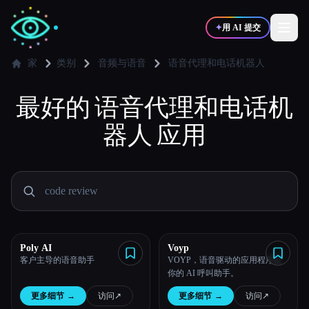
✦
用 AI 提交
家
类别
音频与语音
语音代理和电话机器人
最好的
✍️
语音代理和电话机
🎨
写作者
设计师
器人
应用
💻
📈
开发者
营销
🎓
🎬
学生
创作者
Poly AI
Voyp
客户主导的语音助手
VOYP，语音驱动的应用程序是
博客
你的 AI 呼叫助手。
更多细节
→
访问
↗︎
更多细节
→
访问
↗︎
比较工具