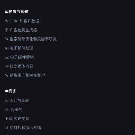
📈
销售与营销
📇 CRM 和客户数据
🪧 广告创意生成器
🔍 搜索引擎优化和关键字研究
📧 电子邮件助理
✉️ 电子邮件营销
📣 社交媒体内容
📞 销售推广和潜在客户
💼
商务
📈 会计与金融
👩‍⚖️ 合法的
👨‍💻 客户支持
📊 幻灯片和演示文稿