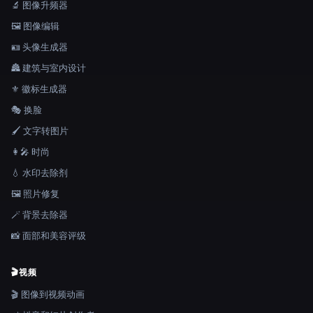
🔬 图像升频器
🖼️ 图像编辑
🪪 头像生成器
🏯 建筑与室内设计
⚜️ 徽标生成器
🎭 换脸
🖌️ 文字转图片
👩‍🎤 时尚
💧 水印去除剂
🖼️ 照片修复
🪄 背景去除器
📸 面部和美容评级
🎬
视频
🎬 图像到视频动画