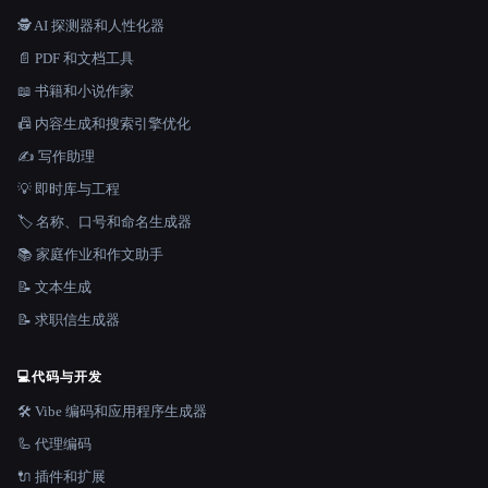
🕵️ AI 探测器和人性化器
📄 PDF 和文档工具
📖 书籍和小说作家
📠 内容生成和搜索引擎优化
✍️ 写作助理
💡 即时库与工程
🏷️ 名称、口号和命名生成器
📚 家庭作业和作文助手
📝 文本生成
📝 求职信生成器
💻
代码与开发
🛠️ Vibe 编码和应用程序生成器
🦾 代理编码
🔌 插件和扩展