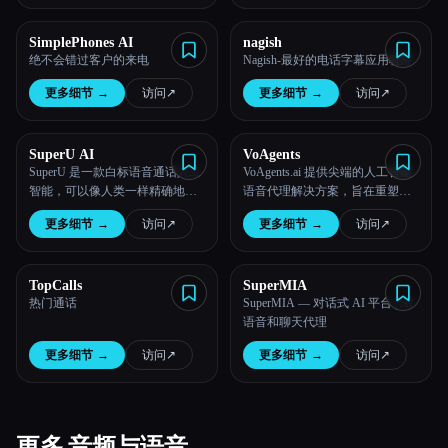
所有分类
SimplePhones AI
nagish
绝不会错过客户的来电
Nagish-最好的电话字幕应用程序
关于
更多细节
→
访问
↗︎
更多细节
→
访问
↗︎
SuperU AI
VoAgents
SuperU 是一款白标语音通话人工
VoAgents.ai 提供尖端的人工智能
智能，可以像人类一样精确地自
语音代理解决方案，旨在重塑企
动通话。它无需编写任何代码即
业与客户互动的方式。
更多细节
→
访问
↗︎
更多细节
→
访问
↗︎
可启动活动、认证潜在客户并大
规模管理对话。
Esc
TopCalls
SuperMIA
热门通话
SuperMIA — 对话式 AI 平台 | AI
语音和聊天代理
更多细节
→
访问
↗︎
更多细节
→
访问
↗︎
更多 音频与语音