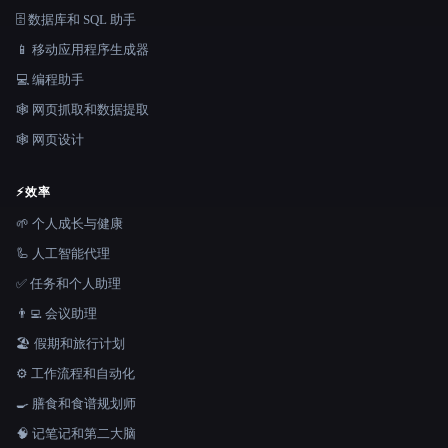
🗄️ 数据库和 SQL 助手
📱 移动应用程序生成器
💻 编程助手
🕸️ 网页抓取和数据提取
🕸 网页设计
⚡
效率
🌱 个人成长与健康
🦾 人工智能代理
✅ 任务和个人助理
👨‍💻 会议助理
🏖 假期和旅行计划
⚙️ 工作流程和自动化
🍳 膳食和食谱规划师
🧠 记笔记和第二大脑