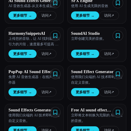
AI Sound Effects Generator
SFX Engine
AI 音效生成器-从文本生成音效
使用 AI 生成无限的音效
所有分类
更多细节
→
访问
↗︎
更多细节
→
访问
↗︎
关于
HarmonySnippetsAI
SoundAI Studio
上传您的音轨，让 AI 找到最具吸
立即创建完美的音效。
引力的片段，速度最多可提高 10
倍。非常适合在 Instagram、脸书
更多细节
→
访问
↗︎
更多细节
→
访问
↗︎
和抖音上进行宣传。
PopPop AI Sound Effect
Sound Effect Generator
Generator
免费 AI 音效生成器：在线声音制
使用我们尖端的 AI 技术即时创建
作器
自定义音效。
Esc
更多细节
→
访问
↗︎
更多细节
→
访问
↗︎
Sound Effects Generator
Free AI sound effect
generator
使用我们尖端的 AI 技术即时创建
立即将文本转换为无限的 AI 生成
自定义音效。
的音效。
更多细节
→
访问
↗︎
更多细节
→
访问
↗︎