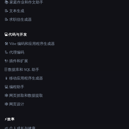
📚 家庭作业和作文助手
📝 文本生成
📝 求职信生成器
💻
代码与开发
🛠️ Vibe 编码和应用程序生成器
🦾 代理编码
🔌 插件和扩展
🗄️ 数据库和 SQL 助手
📱 移动应用程序生成器
💻 编程助手
🕸️ 网页抓取和数据提取
🕸 网页设计
⚡
效率
🌱 个人成长与健康