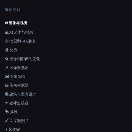
所有类别
🎨
图像与视觉
🌄 AI 艺术与插画
🎲 动画和 3D 建模
😎 化身
🔁 图像到图像的变化
🔬 图像升频器
🖼️ 图像编辑
🪪 头像生成器
🏯 建筑与室内设计
⚜️ 徽标生成器
🎭 换脸
🖌️ 文字转图片
👩‍🎤 时尚