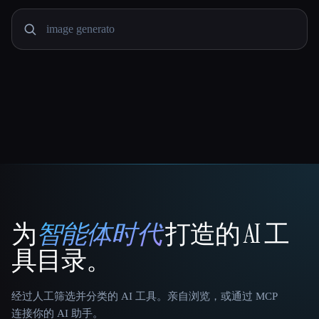
为
智能体时代
打造的 AI 工
That AI Collection
具目录。
经过人工筛选并分类的 AI 工具。亲自浏览，或通过 MCP
连接你的 AI 助手。