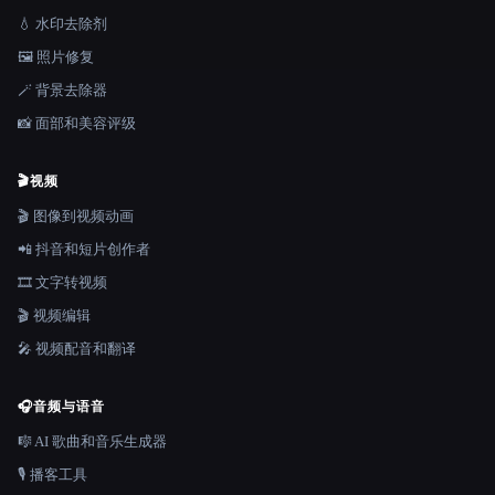
💧 水印去除剂
🖼️ 照片修复
🪄 背景去除器
📸 面部和美容评级
🎬
视频
🎬 图像到视频动画
📲 抖音和短片创作者
🎞️ 文字转视频
🎬 视频编辑
🎤 视频配音和翻译
🎧
音频与语音
🎼 AI 歌曲和音乐生成器
🎙️ 播客工具