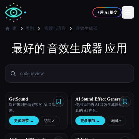
✦
用 AI 提交
家
类别
音频与语音
音效生成器
✍️
最好的
音效生成器
🎨
应用
写作者
设计师
💻
📈
开发者
营销
🎓
🎬
学生
创作者
GetSound
AI Sound Effect Generator
欢迎来到热情好客的 Ai 音景的未
使用我们的 AI 音效生成器创建逼
来。
真的 AI 声音。
博客
更多细节
→
访问
↗︎
更多细节
→
访问
↗︎
比较工具