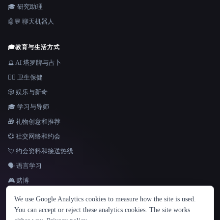
🎓 研究助理
🤖💬 聊天机器人
🎓
教育与生活方式
🔮 AI 塔罗牌与占卜
👩‍⚕️ 卫生保健
🎲 娱乐与新奇
🎓 学习与导师
🎁 礼物创意和推荐
💞 社交网络和约会
💘 约会资料和接送热线
🗣️ 语言学习
🎮 赌博
语言
We use Google Analytics cookies to measure how the site is used.
English
español
Français
Русский
简体中文
You can accept or reject these analytics cookies. The site works
Hindi