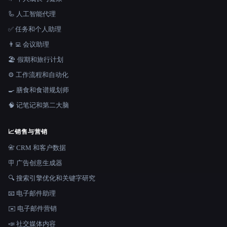
🦾 人工智能代理
✅ 任务和个人助理
👨‍💻 会议助理
🏖 假期和旅行计划
⚙️ 工作流程和自动化
🍳 膳食和食谱规划师
🧠 记笔记和第二大脑
📈
销售与营销
📇 CRM 和客户数据
🪧 广告创意生成器
🔍 搜索引擎优化和关键字研究
📧 电子邮件助理
✉️ 电子邮件营销
📣 社交媒体内容