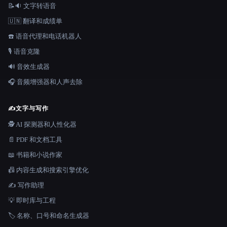
📝🔉 文字转语音
🇺🇳 翻译和成绩单
☎️ 语音代理和电话机器人
🎙️ 语音克隆
🔊 音效生成器
🎧 音频增强器和人声去除
✍️
文字与写作
🕵️ AI 探测器和人性化器
📄 PDF 和文档工具
📖 书籍和小说作家
📠 内容生成和搜索引擎优化
✍️ 写作助理
💡 即时库与工程
🏷️ 名称、口号和命名生成器