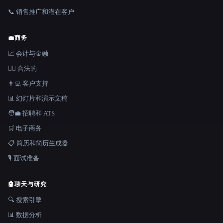
📞 销售推广和潜在客户
💼
商务
📈 会计与金融
👩‍⚖️ 合法的
👨‍💻 客户支持
📊 幻灯片和演示文稿
🧑‍💼 招聘和 ATS
🛒 电子商务
📋 简历和简历生成器
🎙️ 面试准备
🤖
聊天与研究
🔍 搜索引擎
📊 数据分析