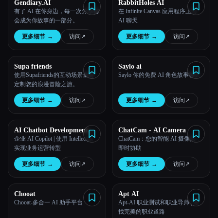
Gendiary.AI
RabbitHoles AI
有了 AI 在你身边，每一次分享都
在 Infinite Canvas 应用程序上与
会成为你故事的一部分。
AI 聊天
更多细节
→
访问
↗︎
更多细节
→
访问
↗︎
Supa friends
Saylo ai
使用Supafriends的互动场景量身
Saylo 你的免费 AI 角色故事聊天
定制您的浪漫冒险之旅。
更多细节
→
访问
↗︎
更多细节
→
访问
↗︎
AI Chatbot Development
ChatCam - AI Camera
Services
企业 AI Copilot | 使用 Intellectyx
ChatCam：您的智能 AI 摄像头，
实现业务运营转型
即时协助
更多细节
→
访问
↗︎
更多细节
→
访问
↗︎
Chooat
Apt AI
Chooat-多合一 AI 助手平台
Apt-AI 职业测试和职业导师 | 寻
找完美的职业道路