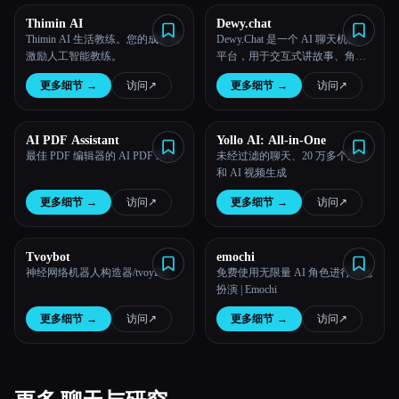
Thimin AI
Dewy.chat
Thimin AI 生活教练。您的成长和
Dewy.Chat 是一个 AI 聊天机器人
激励人工智能教练。
平台，用于交互式讲故事、角色
对话以及通过对话探索虚构世
更多细节
→
访问
↗︎
更多细节
→
访问
↗︎
界。
AI PDF Assistant
Yollo AI: All-in-One
最佳 PDF 编辑器的 AI PDF 助手
未经过滤的聊天、20 万多个角色
和 AI 视频生成
更多细节
→
访问
↗︎
更多细节
→
访问
↗︎
Tvoybot
emochi
神经网络机器人构造器/tvoyBot
免费使用无限量 AI 角色进行角色
扮演 | Emochi
更多细节
→
访问
↗︎
更多细节
→
访问
↗︎