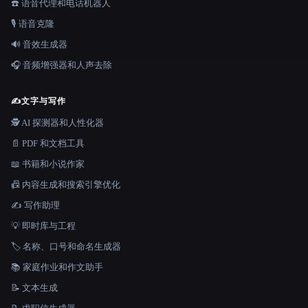
☎️ 语音代理和电话机器人
🎙️ 语音克隆
🔊 音效生成器
🎧 音频增强器和人声去除
✍️
文字与写作
🕵️ AI 探测器和人性化器
📄 PDF 和文档工具
📖 书籍和小说作家
📠 内容生成和搜索引擎优化
✍️ 写作助理
💡 即时库与工程
🏷️ 名称、口号和命名生成器
📚 家庭作业和作文助手
📝 文本生成