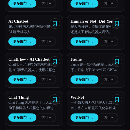
更多细节
→
访问
↗︎
更多细节
→
访问
↗︎
AI Chatbot
Human or Not: Did You
Talk to AI or Human
在几秒钟内为您的网站创建一个
聊天两分钟，猜猜你是在和人类
AI 聊天机器人
还是人工智能机器人说话。
更多细节
→
访问
↗︎
更多细节
→
访问
↗︎
ChatFlow - AI Chatbot
Faune
ChatFlow 允许您为网站构建品牌
Faune 是一款创新的聊天应用程
化 AI 聊天机器人，使用根据您的
序，它集成了 Mistral 和 GPT-4 等
网站内容创建的知识库自动回答
先进的人工智能模型，强调用户
更多细节
→
访问
↗︎
更多细节
→
访问
↗︎
访客的问题。
隐私和设计的简单性。
Chat Thing
WotNot
Chat Thing 为您提供了让人工智能
一个强大的无代码聊天机器人平
助手和机器人根据您的内容进行
台，旨在自动化和优化各种规模
培训的工具。
企业的客户互动。
更多细节
→
访问
↗︎
更多细节
→
访问
↗︎