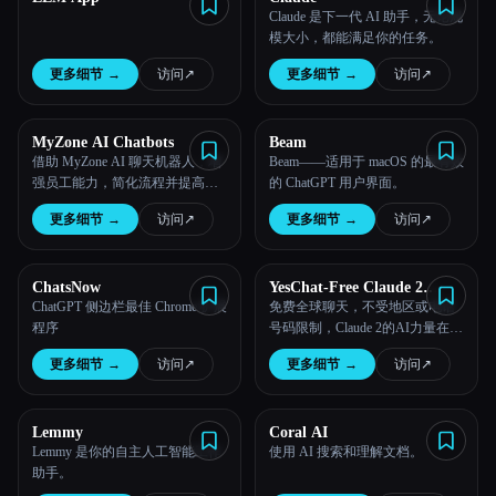
Claude 是下一代 AI 助手，无论规
模大小，都能满足你的任务。
更多细节
→
访问
↗︎
更多细节
→
访问
↗︎
MyZone AI Chatbots
Beam
借助 MyZone AI 聊天机器人，增
Beam——适用于 macOS 的最有效
强员工能力，简化流程并提高公
的 ChatGPT 用户界面。
司效率。
更多细节
→
访问
↗︎
更多细节
→
访问
↗︎
ChatsNow
YesChat-Free Claude 2
Globally
ChatGPT 侧边栏最佳 Chrome 扩展
免费全球聊天，不受地区或电话
程序
号码限制，Claude 2的AI力量在后
面。
更多细节
→
访问
↗︎
更多细节
→
访问
↗︎
Lemmy
Coral AI
Lemmy 是你的自主人工智能工作
使用 AI 搜索和理解文档。
助手。