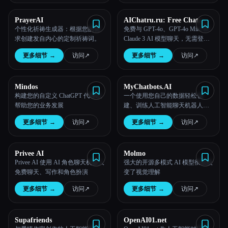
PrayerAI
AIChatru.ru: Free Chat
with GPT and Claude AI
个性化祈祷生成器：根据您的需
免费与 GPT-4o、GPT-4o Mini 和
求创建发自内心的定制祈祷词。
Claude 3 AI 模型聊天，无需登
录。
更多细节
→
访问
↗︎
更多细节
→
访问
↗︎
Mindos
MyChatbots.AI
构建您的自定义 ChatGPT 代理以
一个使用您自己的数据轻松创
帮助您的业务发展
建、训练人工智能聊天机器人并
与之聊天的平台。
更多细节
→
访问
↗︎
更多细节
→
访问
↗︎
Privee AI
Molmo
Privee AI 使用 AI 角色聊天机器人
强大的开源多模式 AI 模型彻底改
免费聊天、写作和角色扮演
变了视觉理解
更多细节
→
访问
↗︎
更多细节
→
访问
↗︎
Supafriends
OpenAI01.net