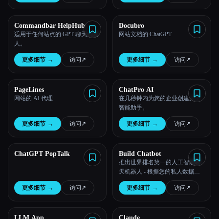
Commandbar HelpHub
Docubro
适用于任何站点的 GPT 聊天机器
网站文档的 ChatGPT
人。
更多细节
→
访问
↗︎
更多细节
→
访问
↗︎
PageLines
ChatPro AI
网站的 AI 代理
在几秒钟内为您的企业创建人工
智能助手。
更多细节
→
访问
↗︎
更多细节
→
访问
↗︎
ChatGPT PopTalk
Build Chatbot
推出世界排名第一的人工智能聊
天机器人 - 根据您的私人数据自
动训练，支持所有文件格式
更多细节
→
访问
↗︎
更多细节
→
访问
↗︎
LLM App
Claude