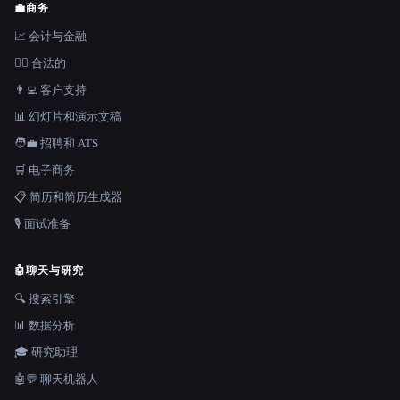
💼
商务
📈 会计与金融
👩‍⚖️ 合法的
👨‍💻 客户支持
📊 幻灯片和演示文稿
🧑‍💼 招聘和 ATS
🛒 电子商务
📋 简历和简历生成器
🎙️ 面试准备
🤖
聊天与研究
🔍 搜索引擎
📊 数据分析
🎓 研究助理
🤖💬 聊天机器人