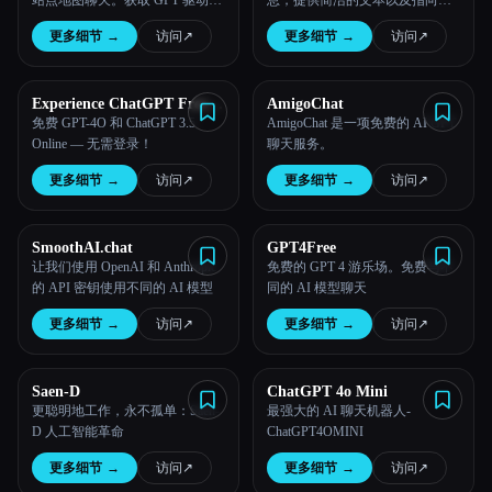
站点地图聊天。获取 GPT 驱动的
息，提供简洁的文本以及指向原
见解！访问聊天记录，轻松管理
始来源的直接链接。
更多细节
→
访问
↗︎
更多细节
→
访问
↗︎
数据源，跟踪剩余请求，一流的
安全性
Experience ChatGPT Free
AmigoChat
Online with OpenAI
免费 GPT-4O 和 ChatGPT 3.5
AmigoChat 是一项免费的 AI GPT
ChatGPT 4o
Online — 无需登录！
聊天服务。
更多细节
→
访问
↗︎
更多细节
→
访问
↗︎
SmoothAI.chat
GPT4Free
让我们使用 OpenAI 和 Anthropic
免费的 GPT 4 游乐场。免费与不
的 API 密钥使用不同的 AI 模型
同的 AI 模型聊天
更多细节
→
访问
↗︎
更多细节
→
访问
↗︎
Saen-D
ChatGPT 4o Mini
更聪明地工作，永不孤单：Saen-
最强大的 AI 聊天机器人-
D 人工智能革命
ChatGPT4OMINI
更多细节
→
访问
↗︎
更多细节
→
访问
↗︎