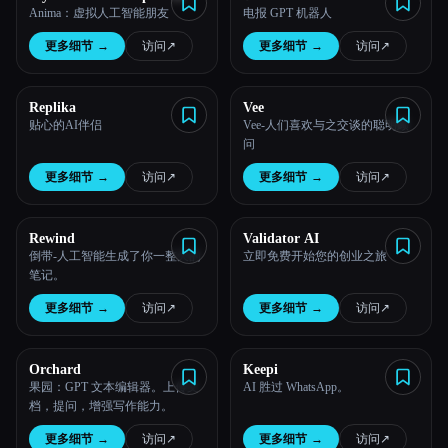
Anima：虚拟人工智能朋友
电报 GPT 机器人
更多细节
→
访问
↗︎
更多细节
→
访问
↗︎
Replika
Vee
贴心的AI伴侣
Vee-人们喜欢与之交谈的聪明顾
问
更多细节
→
访问
↗︎
更多细节
→
访问
↗︎
Rewind
Validator AI
倒带-人工智能生成了你一整天的
立即免费开始您的创业之旅
笔记。
更多细节
→
访问
↗︎
更多细节
→
访问
↗︎
Orchard
Keepi
果园：GPT 文本编辑器。上传文
AI 胜过 WhatsApp。
档，提问，增强写作能力。
更多细节
→
访问
↗︎
更多细节
→
访问
↗︎