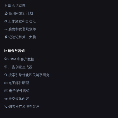
👨‍💻 会议助理
🏖 假期和旅行计划
⚙️ 工作流程和自动化
🍳 膳食和食谱规划师
🧠 记笔记和第二大脑
📈
销售与营销
📇 CRM 和客户数据
🪧 广告创意生成器
🔍 搜索引擎优化和关键字研究
📧 电子邮件助理
✉️ 电子邮件营销
📣 社交媒体内容
📞 销售推广和潜在客户