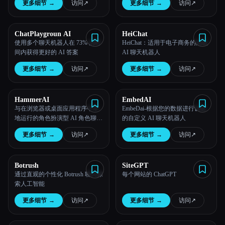
更多细节
→
访问
↗︎
更多细节
→
访问
↗︎
ChatPlaygroun AI
HeiChat
使用多个聊天机器人在 73% 的时
HeiChat：适用于电子商务的高级
间内获得更好的 AI 答案
AI 聊天机器人
更多细节
→
访问
↗︎
更多细节
→
访问
↗︎
HammerAI
EmbedAI
与在浏览器或桌面应用程序中本
EmbeDai-根据您的数据进行训练
地运行的角色扮演型 AI 角色聊天
的自定义 AI 聊天机器人
——100% 免费且完全私密。
更多细节
→
访问
↗︎
更多细节
→
访问
↗︎
Botrush
SiteGPT
通过直观的个性化 Botrush 聊天探
每个网站的 ChatGPT
索人工智能
更多细节
→
访问
↗︎
更多细节
→
访问
↗︎