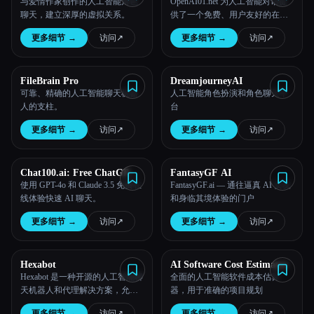
与爱情作家创作的人工智能角色
OpenAI01.net 为人工智能对话提
聊天，建立深厚的虚拟关系。
供了一个免费、用户友好的在线
OpenAIO1聊天界面。
更多细节
→
访问
↗︎
更多细节
→
访问
↗︎
FileBrain Pro
DreamjourneyAI
可靠、精确的人工智能聊天机器
人工智能角色扮演和角色聊天平
人的支柱。
台
更多细节
→
访问
↗︎
更多细节
→
访问
↗︎
Chat100.ai: Free ChatGPT
FantasyGF AI
4o and Claude 3.5 Sonnet
使用 GPT-4o 和 Claude 3.5 免费在
FantasyGF.ai — 通往逼真 AI 女友
线体验快速 AI 聊天。
和身临其境体验的门户
更多细节
→
访问
↗︎
更多细节
→
访问
↗︎
Hexabot
AI Software Cost Estimator
Hexabot 是一种开源的人工智能聊
全面的人工智能软件成本估算
天机器人和代理解决方案，允许
器，用于准确的项目规划
用户轻松创建和管理多渠道、多
更多细节
→
访问
↗︎
更多细节
→
访问
↗︎