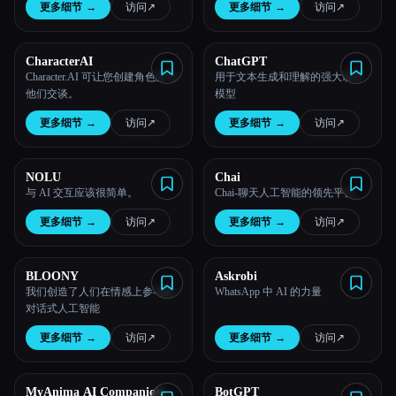
更多细节
→
访问
↗︎
更多细节
→
访问
↗︎
CharacterAI
ChatGPT
Character.AI 可让您创建角色并与
用于文本生成和理解的强大语言
他们交谈。
模型
更多细节
→
访问
↗︎
更多细节
→
访问
↗︎
NOLU
Chai
与 AI 交互应该很简单。
Chai-聊天人工智能的领先平台。
更多细节
→
访问
↗︎
更多细节
→
访问
↗︎
BLOONY
Askrobi
我们创造了人们在情感上参与的
WhatsApp 中 AI 的力量
对话式人工智能
更多细节
→
访问
↗︎
更多细节
→
访问
↗︎
MyAnima AI Companion
BotGPT