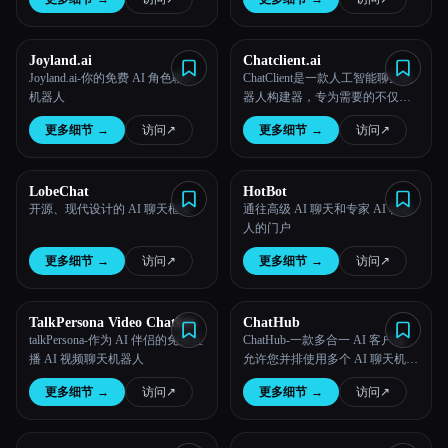
语言 AI 驱动的聊天机器人。
Joyland.ai
Chatclient.ai
Joyland.ai-你的免费 AI 角色聊天
ChatClient是一款人工智能聊天机
机器人
器人构建器，专为需要的不仅仅
是基本自动化的企业量身定制。
更多细节
→
访问
↗︎
更多细节
→
访问
↗︎
LobeChat
HotBot
开源、现代设计的 AI 聊天框架
通往高级 AI 聊天和专家 AI 机器
人的门户
更多细节
→
访问
↗︎
更多细节
→
访问
↗︎
TalkPersona Video Chatbot
ChatHub
talkPersona-作为 AI 伴侣的免费直
ChatHub-一款多合一 AI 客户端，
播 AI 视频聊天机器人
允许您并排使用多个 AI 聊天机器
人
更多细节
→
访问
↗︎
更多细节
→
访问
↗︎