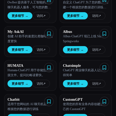
Owlbot 提供基于人工智能的尖端
自定义 ChatGPT 为了您的数据-构
聊天机器人服务，可与您的数据
建一个根据您的数据进行训练的
所有分类
无缝集成，为您、您的客户或团
AI 聊天机器人
更多细节
→
访问
↗︎
更多细节
→
访问
↗︎
队提供即时响应。
关于
My AskAI
Albus
创建 AI 助手的速度比煮咖啡的速
Albus-ChatGPT 现已上线 Slack |
度更快
Springworks
更多细节
→
访问
↗︎
更多细节
→
访问
↗︎
HUMATA
Chatsimple
Humata-ChatGPT 用于存储您的数
ChatGPT 商业聊天机器人让你变
据文件。提问比略读要快。
得简单
更多细节
→
访问
↗︎
更多细节
→
访问
↗︎
Chatbit
CustomGPT
适用于您网站的 AI 聊天机器人，
使用您的所有业务内容创建您自
根据您的数据进行训练
己的 CustomGPT