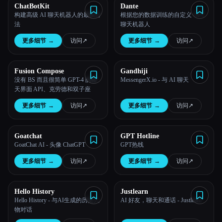
Esc
ChatBotKit
Dante
构建高级 AI 聊天机器人的最快方
根据您的数据训练的自定义 GPT
法
聊天机器人
更多细节
→
访问
↗︎
更多细节
→
访问
↗︎
Fusion Compose
Gandhiji
没有 BS 而且很简单 GPT-4 的聊
MessengerX.io - 与 AI 聊天
天界面 API、克劳德和双子座
更多细节
→
访问
↗︎
更多细节
→
访问
↗︎
Goatchat
GPT Hotline
GoatChat AI - 头像 ChatGPT
GPT热线
更多细节
→
访问
↗︎
更多细节
→
访问
↗︎
Hello History
Justlearn
Hello History - 与AI生成的历史人
AI 好友，聊天和通话 - Justlearn
物对话