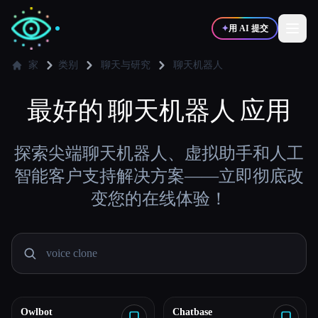
✦
用 AI 提交
家
类别
聊天与研究
聊天机器人
✍️
最好的
聊天机器人
🎨
应用
写作者
设计师
💻
📈
探索尖端聊天机器人、虚拟助手和人工
开发者
营销
智能客户支持解决方案——立即彻底改
变您的在线体验！
🎓
🎬
学生
创作者
博客
比较工具
Owlbot
Chatbase