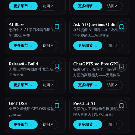
更多细节
→
访问
↗︎
更多细节
→
访问
↗︎
AI Blaze
Ask AI Questions Online
您的个人 AI 学习和写作助手-学
在线提问 AI 问题—在几秒钟内获
生 100% 免费
得免费的人工智能答案
更多细节
→
访问
↗︎
更多细节
→
访问
↗︎
Release0 - Build
ChatGPT5.so: Free GPT‑5
Conversational Chatbot
Online With No Login
无需代码即可创建对话式 AI 代理
探索 GPT‑5 在写作、编码和推理
Agents
| Release0
方面的高级能力——无需账号即
可立即免费在线访问。
更多细节
→
访问
↗︎
更多细节
→
访问
↗︎
GPT-OSS
PovChat AI
免费立即使用 GPT-OSS 模型 |
免费的人工智能角色扮演角色和
gptoss.ai
聊天机器人 | POVChat AI
更多细节
→
访问
↗︎
更多细节
→
访问
↗︎