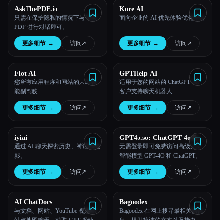
AskThePDF.io
Kore AI
只需在保护隐私的情况下与任何
面向企业的 AI 优先体验优化平台
PDF 进行对话即可。
更多细节
→
访问
↗︎
更多细节
→
访问
↗︎
Flot AI
GPTHelp AI
您所有应用程序和网站的人工智
适用于您的网站的 ChatGPT /AI
能副驾驶
客户支持聊天机器人
更多细节
→
访问
↗︎
更多细节
→
访问
↗︎
iyiai
GPT4o.so: ChatGPT 4o Free
Online
通过 AI 聊天探索历史、神话和电
无需登录即可免费访问高级人工
影。
智能模型 GPT-4O 和 ChatGPT。
更多细节
→
访问
↗︎
更多细节
→
访问
↗︎
AI ChatDocs
Bagoodex
与文档、网站、YouTube 视频和
Bagoodex 在网上搜寻最相关的信