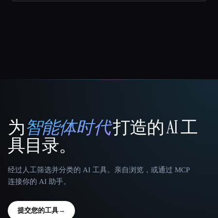
为
智能体时代
打造的 AI 工
That AI Collection
具目录。
经过人工筛选并分类的 AI 工具。亲自浏览，或通过 MCP
连接你的 AI 助手。
提交您的工具
→