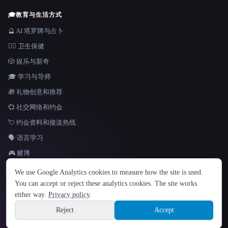
🎓
教育与生活方式
🔮 AI 塔罗牌与占卜
👩‍⚕️ 卫生保健
🎲 娱乐与新奇
🎓 学习与导师
🎁 礼物创意和推荐
💞 社交网络和约会
💘 约会资料和接送热线
🗣️ 语言学习
🎮 赌博
语言
We use Google Analytics cookies to measure how the site is used.
English
español
Français
Русский
简体中文
You can accept or reject these analytics cookies. The site works
Hindi
either way.
Privacy policy
.
© 2026 That AI Collection. 保留所有权利。
·
服务条款
·
隐私政策
·
·
Site information
Built with Metatron ★
Reject
Accept
build de3d624c
Sign up