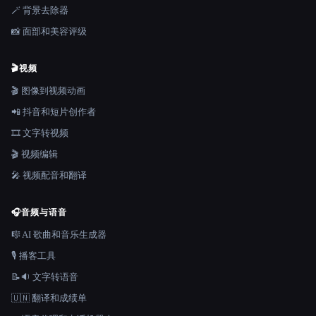
🪄 背景去除器
📸 面部和美容评级
🎬
视频
🎬 图像到视频动画
📲 抖音和短片创作者
🎞️ 文字转视频
🎬 视频编辑
🎤 视频配音和翻译
🎧
音频与语音
🎼 AI 歌曲和音乐生成器
🎙️ 播客工具
📝🔉 文字转语音
🇺🇳 翻译和成绩单