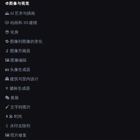
🎨
图像与视觉
🌄 AI 艺术与插画
🎲 动画和 3D 建模
😎 化身
🔁 图像到图像的变化
🔬 图像升频器
🖼️ 图像编辑
🪪 头像生成器
🏯 建筑与室内设计
⚜️ 徽标生成器
🎭 换脸
🖌️ 文字转图片
👩‍🎤 时尚
💧 水印去除剂
🖼️ 照片修复