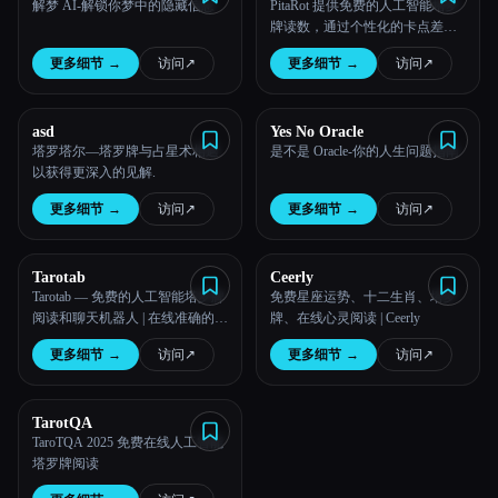
解梦 AI-解锁你梦中的隐藏信息
PitaRot 提供免费的人工智能塔罗
牌读数，通过个性化的卡点差和
每日指导帮助用户发现自己的未
更多细节
→
访问
↗︎
更多细节
→
访问
↗︎
来。
asd
Yes No Oracle
塔罗塔尔—塔罗牌与占星术相遇
是不是 Oracle-你的人生问题指南
以获得更深入的见解.
更多细节
→
访问
↗︎
更多细节
→
访问
↗︎
Tarotab
Ceerly
Tarotab — 免费的人工智能塔罗牌
免费星座运势、十二生肖、塔罗
阅读和聊天机器人 | 在线准确的塔
牌、在线心灵阅读 | Ceerly
罗牌见解
更多细节
→
访问
↗︎
更多细节
→
访问
↗︎
TarotQA
TaroTQA 2025 免费在线人工智能
塔罗牌阅读