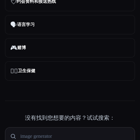
💘
约会资料和接送热线
🗣️
语言学习
🎮
赌博
👩‍⚕️
卫生保健
没有找到您想要的内容？试试搜索：