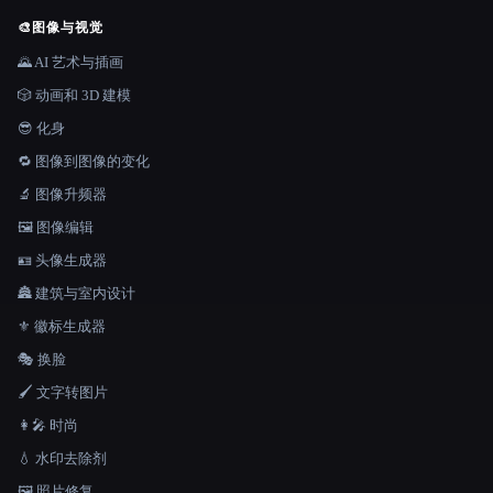
🎨
图像与视觉
🌄 AI 艺术与插画
🎲 动画和 3D 建模
😎 化身
🔁 图像到图像的变化
🔬 图像升频器
🖼️ 图像编辑
🪪 头像生成器
🏯 建筑与室内设计
⚜️ 徽标生成器
🎭 换脸
🖌️ 文字转图片
👩‍🎤 时尚
💧 水印去除剂
🖼️ 照片修复