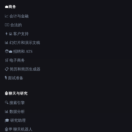
💼
商务
📈 会计与金融
👩‍⚖️ 合法的
👨‍💻 客户支持
📊 幻灯片和演示文稿
🧑‍💼 招聘和 ATS
🛒 电子商务
📋 简历和简历生成器
🎙️ 面试准备
🤖
聊天与研究
🔍 搜索引擎
📊 数据分析
🎓 研究助理
🤖💬 聊天机器人