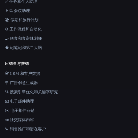
✅ 任务和个人助理
👨‍💻 会议助理
🏖 假期和旅行计划
⚙️ 工作流程和自动化
🍳 膳食和食谱规划师
🧠 记笔记和第二大脑
📈
销售与营销
📇 CRM 和客户数据
🪧 广告创意生成器
🔍 搜索引擎优化和关键字研究
📧 电子邮件助理
✉️ 电子邮件营销
📣 社交媒体内容
📞 销售推广和潜在客户