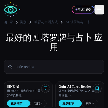
✦
用 AI 提交
家
类别
教育与生活方式
AI 塔罗牌与占卜
最好的
✍️
AI 塔罗牌与占卜
🎨
应
写作者
设计师
用
💻
📈
开发者
营销
🎓
🎬
学生
创作者
SINE AI
Quin-AI Tarot Reader
用 Sine AI 探索自我：占星术、塔
随便问奎因吧您的个人 AI 塔罗牌
博客
罗牌及其他
阅读器。✨
更多细节
→
访问
↗︎
更多细节
→
访问
↗︎
比较工具