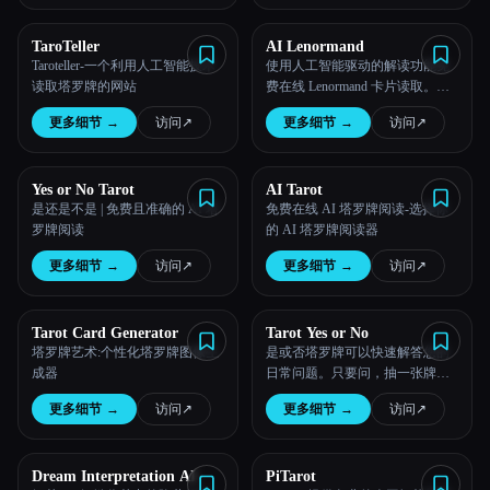
所有分类
TaroTeller
AI Lenormand
Taroteller-一个利用人工智能技术
使用人工智能驱动的解读功能免
读取塔罗牌的网站
费在线 Lenormand 卡片读取。学
关于
习牌的含义并探索各种点差。
更多细节
→
访问
↗︎
更多细节
→
访问
↗︎
Yes or No Tarot
AI Tarot
是还是不是 | 免费且准确的 AI 塔
免费在线 AI 塔罗牌阅读-选择你
罗牌阅读
的 AI 塔罗牌阅读器
更多细节
→
访问
↗︎
更多细节
→
访问
↗︎
Tarot Card Generator
Tarot Yes or No
Esc
塔罗牌艺术:个性化塔罗牌图像生
是或否塔罗牌可以快速解答您的
成器
日常问题。只要问，抽一张牌，
然后得到一张简单的
更多细节
→
访问
↗︎
更多细节
→
访问
↗︎
“是”、“否”，或者可以帮助指导你
的选择。
Dream Interpretation AI
PiTarot