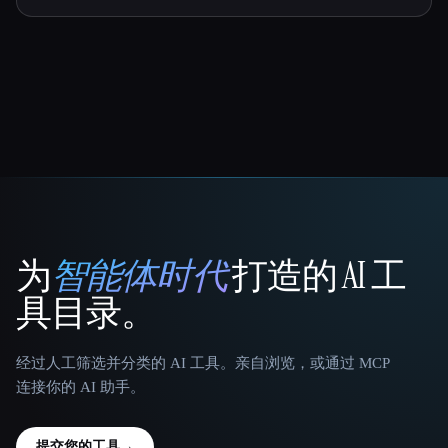
为
智能体时代
打造的 AI 工
That AI Collection
具目录。
经过人工筛选并分类的 AI 工具。亲自浏览，或通过 MCP
连接你的 AI 助手。
提交您的工具
→