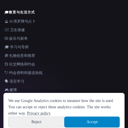
🎓
教育与生活方式
🔮 AI 塔罗牌与占卜
👩‍⚕️ 卫生保健
🎲 娱乐与新奇
🎓 学习与导师
🎁 礼物创意和推荐
💞 社交网络和约会
💘 约会资料和接送热线
🗣️ 语言学习
🎮 赌博
语言
We use Google Analytics cookies to measure how the site is used.
English
español
Français
Русский
简体中文
You can accept or reject these analytics cookies. The site works
Hindi
either way.
Privacy policy
.
© 2026 That AI Collection. 保留所有权利。
·
服务条款
·
隐私政策
·
·
Site information
Built with Metatron ★
Reject
Accept
build de3d624c
Sign up