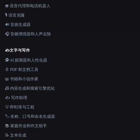
☎️ 语音代理和电话机器人
🎙️ 语音克隆
🔊 音效生成器
🎧 音频增强器和人声去除
✍️
文字与写作
🕵️ AI 探测器和人性化器
📄 PDF 和文档工具
📖 书籍和小说作家
📠 内容生成和搜索引擎优化
✍️ 写作助理
💡 即时库与工程
🏷️ 名称、口号和命名生成器
📚 家庭作业和作文助手
📝 文本生成