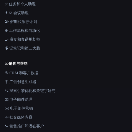
✅ 任务和个人助理
👨‍💻 会议助理
🏖 假期和旅行计划
⚙️ 工作流程和自动化
🍳 膳食和食谱规划师
🧠 记笔记和第二大脑
📈
销售与营销
📇 CRM 和客户数据
🪧 广告创意生成器
🔍 搜索引擎优化和关键字研究
📧 电子邮件助理
✉️ 电子邮件营销
📣 社交媒体内容
📞 销售推广和潜在客户