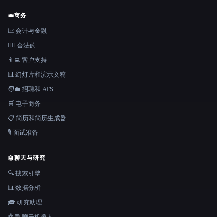
💼
商务
📈 会计与金融
👩‍⚖️ 合法的
👨‍💻 客户支持
📊 幻灯片和演示文稿
🧑‍💼 招聘和 ATS
🛒 电子商务
📋 简历和简历生成器
🎙️ 面试准备
🤖
聊天与研究
🔍 搜索引擎
📊 数据分析
🎓 研究助理
🤖💬 聊天机器人