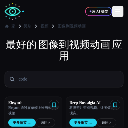
✦
用 AI 提交
家
类别
视频
图像到视频动画
最好的
✍️
图像到视频动画
🎨
应
写作者
设计师
用
💻
📈
开发者
营销
🎓
🎬
学生
创作者
Ebsynth
Deep Nostalgia AI
Ebsynth-通过在单帧上绘画来转换
将旧照片变成视频。让图像变为
博客
视频
现实。
更多细节
→
访问
↗︎
更多细节
→
访问
↗︎
比较工具