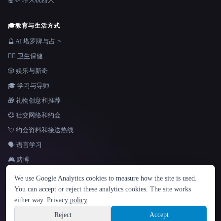
🎓
教育与生活方式
🔮 AI 塔罗牌与占卜
👩‍⚕️ 卫生保健
🎲 娱乐与新奇
🎓 学习与导师
🎁 礼物创意和推荐
💞 社交网络和约会
💘 约会资料和接送热线
🗣️ 语言学习
🎮 赌博
语言
We use Google Analytics cookies to measure how the site is used.
English
español
Français
Русский
简体中文
You can accept or reject these analytics cookies. The site works
Hindi
either way.
Privacy policy
.
© 2026 That AI Collection. 保留所有权利。
·
服务条款
·
隐私政策
·
·
Site information
Built with Metatron ★
Reject
Accept
build de3d624c
Sign up