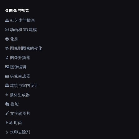
🎨
图像与视觉
🌄 AI 艺术与插画
🎲 动画和 3D 建模
😎 化身
🔁 图像到图像的变化
🔬 图像升频器
🖼️ 图像编辑
🪪 头像生成器
🏯 建筑与室内设计
⚜️ 徽标生成器
🎭 换脸
🖌️ 文字转图片
👩‍🎤 时尚
💧 水印去除剂