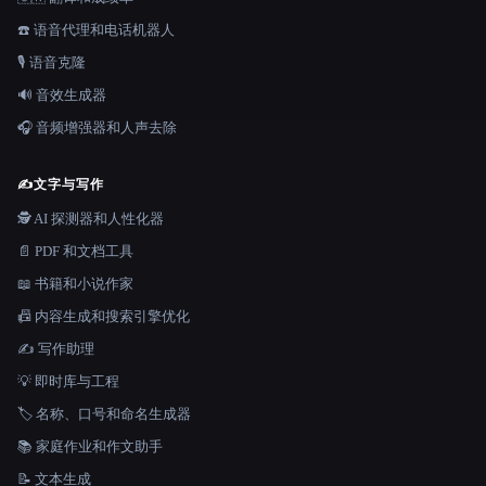
☎️ 语音代理和电话机器人
🎙️ 语音克隆
🔊 音效生成器
🎧 音频增强器和人声去除
✍️
文字与写作
🕵️ AI 探测器和人性化器
📄 PDF 和文档工具
📖 书籍和小说作家
📠 内容生成和搜索引擎优化
✍️ 写作助理
💡 即时库与工程
🏷️ 名称、口号和命名生成器
📚 家庭作业和作文助手
📝 文本生成