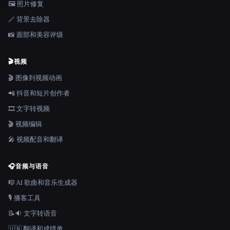
🖼️ 照片修复
🪄 背景去除器
📸 面部和美容评级
🎬
视频
🎬 图像到视频动画
📲 抖音和短片创作者
🎞️ 文字转视频
🎬 视频编辑
🎤 视频配音和翻译
🎧
音频与语音
🎼 AI 歌曲和音乐生成器
🎙️ 播客工具
📝🔉 文字转语音
🇺🇳 翻译和成绩单