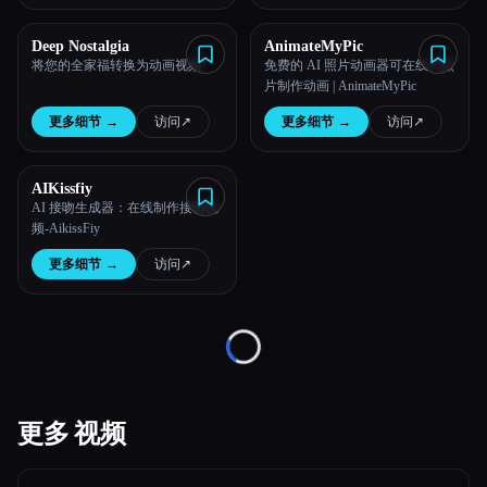
所有分类
Deep Nostalgia
AnimateMyPic
将您的全家福转换为动画视频
免费的 AI 照片动画器可在线为照
片制作动画 | AnimateMyPic
关于
更多细节
→
访问
↗︎
更多细节
→
访问
↗︎
AIKissfiy
AI 接吻生成器：在线制作接吻视
频-AikissFiy
Esc
更多细节
→
访问
↗︎
Loading...
更多 视频