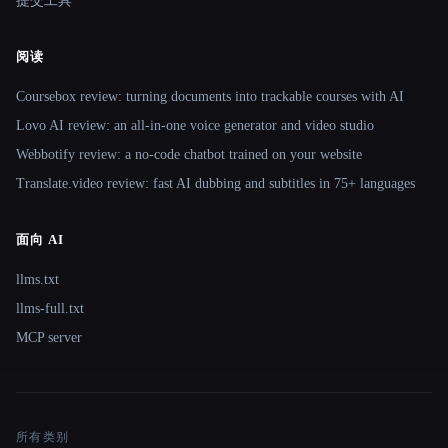
提交工具
阅读
Coursebox review: turning documents into trackable courses with AI
Lovo AI review: an all-in-one voice generator and video studio
Webbotify review: a no-code chatbot trained on your website
Translate.video review: fast AI dubbing and subtitles in 75+ languages
面向 AI
llms.txt
llms-full.txt
MCP server
所有类别