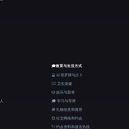
🎓
教育与生活方式
🔮 AI 塔罗牌与占卜
👩‍⚕️ 卫生保健
🎲 娱乐与新奇
器人
🎓 学习与导师
🎁 礼物创意和推荐
💞 社交网络和约会
💘 约会资料和接送热线