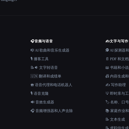
🎧
音频与语音
✍️
文字与写作
🎼 AI 歌曲和音乐生成器
🕵️ AI 探测
🎙️ 播客工具
📄 PDF 和文
📝🔉 文字转语音
📖 书籍和小
🇺🇳 翻译和成绩单
📠 内容生成
☎️ 语音代理和电话机器人
✍️ 写作助理
🎙️ 语音克隆
💡 即时库与
🔊 音效生成器
🏷️ 名称、
🎧 音频增强器和人声去除
📚 家庭作业
📝 文本生成
📝 求职信生