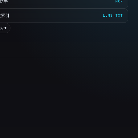
 助手
MCP
读索引
LLMS.TXT
ge
▾