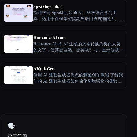
经帮助用户处理了数百万份PDF文档。
Speakingclubai
欢迎来到 Speaking Club AI - 终极语言学习工
具，适用于任何希望提高外语口语技能的人。借
助Speaking Club AI，您可以随时随地与个性化
的AI语伴练习会话技巧。
HumanizeAI.com
Humanize AI 将 AI 生成的文本转换为类似人类
的文字，使其更自然、更具吸引力，且无法被
AI 探测器察觉。它非常适合为博客、学术论文
或SEO创建真实内容，同时节省时间并提高可读
性。
AIQuizGen
使用 AI 测验生成器为您的测验创作赋能 了解我
们的 AI 测验生成器如何简化和增强您的测验创
建过程。
🗣️
语言学习