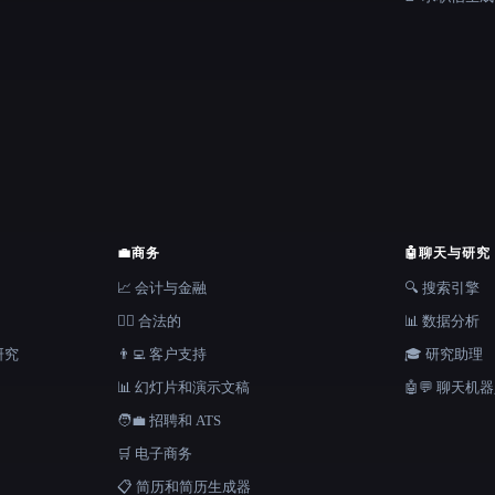
💼
商务
🤖
聊天与研究
📈 会计与金融
🔍 搜索引擎
👩‍⚖️ 合法的
📊 数据分析
研究
👨‍💻 客户支持
🎓 研究助理
📊 幻灯片和演示文稿
🤖💬 聊天机
🧑‍💼 招聘和 ATS
🛒 电子商务
📋 简历和简历生成器