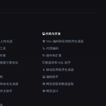
💻
代码与开发
器和人性化器
🛠️ Vibe 编码和应用程序生成器
档工具
🦾 代理编码
说作家
🔌 插件和扩展
和搜索引擎优化
🗄️ 数据库和 SQL 助手
📱 移动应用程序生成器
工程
💻 编程助手
口号和命名生成器
🕸️ 网页抓取和数据提取
和作文助手
🕸 网页设计
成器