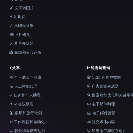
🖌️ 文字转图片
👩‍🎤 时尚
💧 水印去除剂
🖼️ 照片修复
🪄 背景去除器
📸 面部和美容评级
⚡
效率
📈
销售与营销
🌱 个人成长与健康
📇 CRM 和客户数据
🦾 人工智能代理
🪧 广告创意生成器
✅ 任务和个人助理
🔍 搜索引擎优化和关键字
👨‍💻 会议助理
📧 电子邮件助理
🏖 假期和旅行计划
✉️ 电子邮件营销
⚙️ 工作流程和自动化
📣 社交媒体内容
🍳 膳食和食谱规划师
📞 销售推广和潜在客户