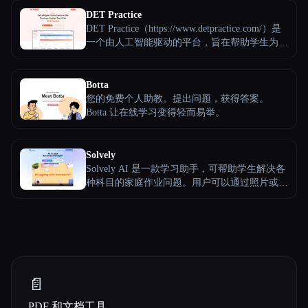
DET Practice
DET Practice（https://www.detpractice.com/）是
一个由人工智能驱动的平台，旨在帮助学生为
Duolingo英语考试（DET）做好准备并在中脱颖
而出。以下是该网站的主要功能，重点是其人工
智能功能：
Botta
您的免费个人助教。提出问题，获得答案。
Botta 让在线学习变得轻而易举。
Solvely
Solvely AI 是一款学习助手，可帮助学生解决各
种科目的家庭作业问题。用户可以通过照片或文
字输入问题，人工智能提供分步解决方案。
Solvely 全天候提供个性化学习，界面友好，适
合所有年龄段。
📄
PDF 和文档工具