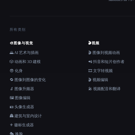
所有类别
🎨
图像与视觉
🎬
视频
🌄 AI 艺术与插画
🎬 图像到视频动画
🎲 动画和 3D 建模
📲 抖音和短片创作者
😎 化身
🎞️ 文字转视频
🔁 图像到图像的变化
🎬 视频编辑
🔬 图像升频器
🎤 视频配音和翻译
🖼️ 图像编辑
🪪 头像生成器
🏯 建筑与室内设计
⚜️ 徽标生成器
🎭 换脸