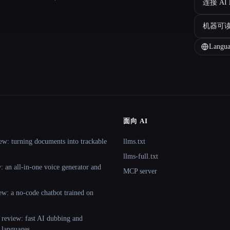
连接 AI
机器可
Langua
面向 AI
ew: turning documents into trackable
llms.txt
llms-full.txt
 an all-in-one voice generator and
MCP server
ew: a no-code chatbot trained on
 review: fast AI dubbing and
+ languages