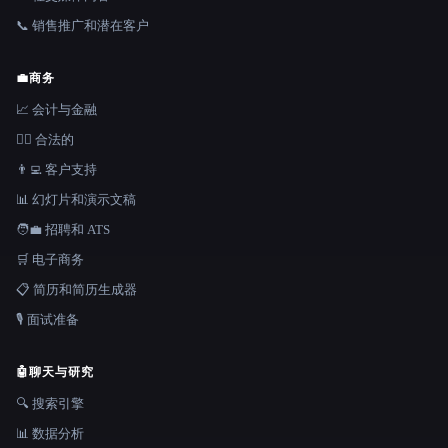
📞 销售推广和潜在客户
💼
商务
📈 会计与金融
👩‍⚖️ 合法的
👨‍💻 客户支持
📊 幻灯片和演示文稿
🧑‍💼 招聘和 ATS
🛒 电子商务
📋 简历和简历生成器
🎙️ 面试准备
🤖
聊天与研究
🔍 搜索引擎
📊 数据分析