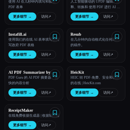
使用 AI 在几秒钟内填写和验证
人工智能驱动的 UPDF 编辑、注
PDF 表单
释、转换和 使用 PDF 进行 AI 聊
天。 随时随地！
更多细节
→
访问
↗︎
更多细节
→
访问
↗︎
Instafill.ai
Resub
使用我们的在线 AI 表单填写器填
在几分钟内自动格式化任何期刊
写政府 PDF 表格
的稿件。
更多细节
→
访问
↗︎
更多细节
→
访问
↗︎
AI PDF Summarizer by
HeicKit
PDF Guru
PDF Guru 的 AI PDF 摘要器：更
HEIC 转 PDF-免费、安全和私密
快的内容分析
的在线 | HeicKit.com
更多细节
→
访问
↗︎
更多细节
→
访问
↗︎
ReceiptMaker
在线免费收据生成器 | 收据制作器
更多细节
→
访问
↗︎