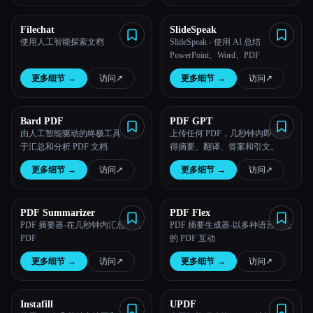
所有分类
Filechat
SlideSpeak
使用人工智能探索文档
SlideSpeak - 使用 AI 总结
PowerPoint、Word、PDF
关于
更多细节
→
访问
↗︎
更多细节
→
访问
↗︎
Bard PDF
PDF GPT
由人工智能驱动的终极工具，用
上传任何 PDF，几秒钟内即可获
于汇总和分析 PDF 文档
得摘要、翻译、答案和引文。
更多细节
→
访问
↗︎
更多细节
→
访问
↗︎
PDF Summarizer
PDF Flex
PDF 摘要器-在几秒钟内汇总任何
PDF 摘要生成器-以多种语言与您
Esc
PDF
的 PDF 互动
更多细节
→
访问
↗︎
更多细节
→
访问
↗︎
Instafill
UPDF