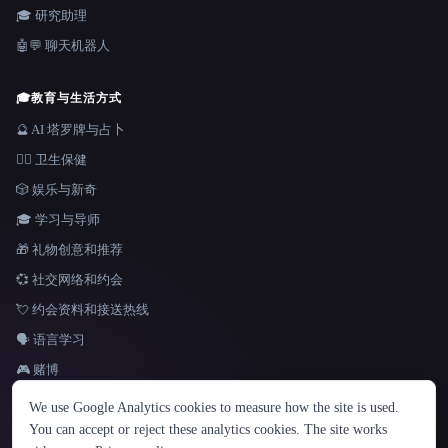
🎓 研究助理
🤖💬 聊天机器人
🎓
教育与生活方式
🔮 AI 塔罗牌与占卜
👩‍⚕️ 卫生保健
🎲 娱乐与新奇
🎓 学习与导师
🎁 礼物创意和推荐
💞 社交网络和约会
💘 约会资料和接送热线
🗣️ 语言学习
🎮 赌博
语言
We use Google Analytics cookies to measure how the site is used.
English
español
Français
Русский
简体中文
You can accept or reject these analytics cookies. The site works
Hindi