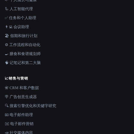
🦾 人工智能代理
✅ 任务和个人助理
👨‍💻 会议助理
🏖 假期和旅行计划
⚙️ 工作流程和自动化
🍳 膳食和食谱规划师
🧠 记笔记和第二大脑
📈
销售与营销
📇 CRM 和客户数据
🪧 广告创意生成器
🔍 搜索引擎优化和关键字研究
📧 电子邮件助理
✉️ 电子邮件营销
📣 社交媒体内容