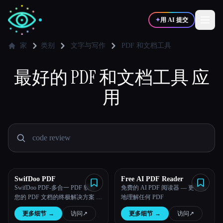
✦
用 AI 提交
家
类别
文字与写作
PDF 和文档工具
最好的
✍️
PDF 和文档工具
🎨
应
写作者
设计师
用
💻
📈
开发者
营销
🎓
🎬
学生
创作者
SwifDoo PDF
Free AI PDF Reader
SwifDoo PDF-多合一 PDF 软件
免费的 AI PDF 阅读器 — 更智能
博客
您的 PDF 文档的终极解决方案 点
地理解任何 PDF
击几下即可查看、创建、编辑、
更多细节
→
访问
↗︎
更多细节
→
访问
↗︎
转换和管理 PDF
比较工具