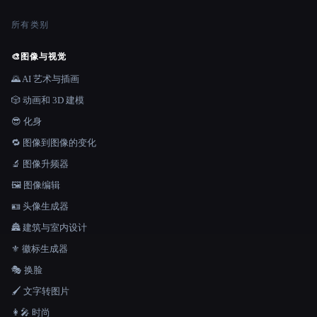
所有类别
🎨
图像与视觉
🌄 AI 艺术与插画
🎲 动画和 3D 建模
😎 化身
🔁 图像到图像的变化
🔬 图像升频器
🖼️ 图像编辑
🪪 头像生成器
🏯 建筑与室内设计
⚜️ 徽标生成器
🎭 换脸
🖌️ 文字转图片
👩‍🎤 时尚