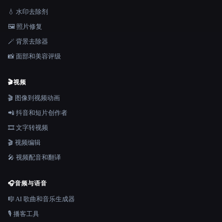
💧 水印去除剂
🖼️ 照片修复
🪄 背景去除器
📸 面部和美容评级
🎬
视频
🎬 图像到视频动画
📲 抖音和短片创作者
🎞️ 文字转视频
🎬 视频编辑
🎤 视频配音和翻译
🎧
音频与语音
🎼 AI 歌曲和音乐生成器
🎙️ 播客工具