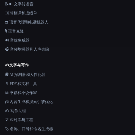
📝🔉 文字转语音
🇺🇳 翻译和成绩单
☎️ 语音代理和电话机器人
🎙️ 语音克隆
🔊 音效生成器
🎧 音频增强器和人声去除
✍️
文字与写作
🕵️ AI 探测器和人性化器
📄 PDF 和文档工具
📖 书籍和小说作家
📠 内容生成和搜索引擎优化
✍️ 写作助理
💡 即时库与工程
🏷️ 名称、口号和命名生成器