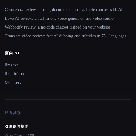
Coursebox review: turning documents into trackable courses with AI
Lovo AI review: an all-in-one voice generator and video studio
Webbotify review: a no-code chatbot trained on your website
Translate.video review: fast AI dubbing and subtitles in 75+ languages
面向 AI
llms.txt
llms-full.txt
MCP server
所有类别
🎨
图像与视觉