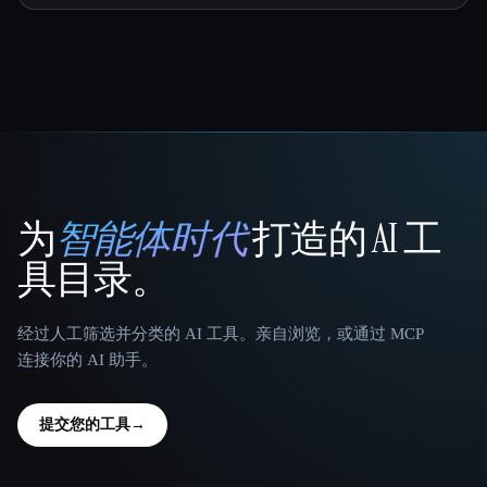
为
智能体时代
打造的 AI 工
That AI Collection
具目录。
经过人工筛选并分类的 AI 工具。亲自浏览，或通过 MCP
连接你的 AI 助手。
提交您的工具
→