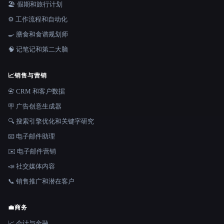
🏖 假期和旅行计划
⚙️ 工作流程和自动化
🍳 膳食和食谱规划师
🧠 记笔记和第二大脑
📈
销售与营销
📇 CRM 和客户数据
🪧 广告创意生成器
🔍 搜索引擎优化和关键字研究
📧 电子邮件助理
✉️ 电子邮件营销
📣 社交媒体内容
📞 销售推广和潜在客户
💼
商务
📈 会计与金融