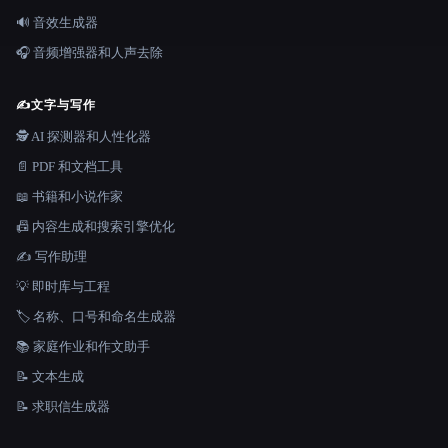
🔊 音效生成器
🎧 音频增强器和人声去除
✍️
文字与写作
🕵️ AI 探测器和人性化器
📄 PDF 和文档工具
📖 书籍和小说作家
📠 内容生成和搜索引擎优化
✍️ 写作助理
💡 即时库与工程
🏷️ 名称、口号和命名生成器
📚 家庭作业和作文助手
📝 文本生成
📝 求职信生成器