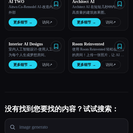
AI TWO
Architect AI
Aitwo.Co-Remodel AI-改造内部和
Architect AI 在短短几秒钟内生成
外部
高质量的建筑效果图。
更多细节
→
访问
↗︎
更多细节
→
访问
↗︎
Interior AI Designs
Room Reinvented
室内人工智能设计-使用人工智能
使用 Room Reinvented 轻松改造您
为每个人生成梦想房间。
的房间！上传一张照片，让 AI 创
作 30 多种令人惊叹的室内风格。
更多细节
→
访问
↗︎
更多细节
→
访问
↗︎
立即提升您的空间。
没有找到您要找的内容？试试搜索：