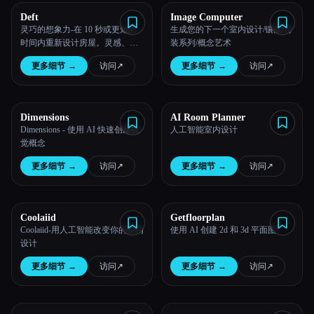
Deft
Image Computer
所有分类
灵巧的想象力-在 10 秒或更短的
生成您的下一个室内设计/镶嵌/时
时间内重新设计房屋。灵感、室
装系列/概念艺术
内设计、舞台布置等等。
关于
更多细节
→
访问
↗︎
更多细节
→
访问
↗︎
Dimensions
AI Room Planner
Dimensions - 使用 AI 快速创建视
人工智能室内设计
觉概念
Esc
更多细节
→
访问
↗︎
更多细节
→
访问
↗︎
Coolaiid
Getfloorplan
Coolaiid-用人工智能改变你的室内
使用 AI 创建 2d 和 3d 平面图
设计
更多细节
→
访问
↗︎
更多细节
→
访问
↗︎