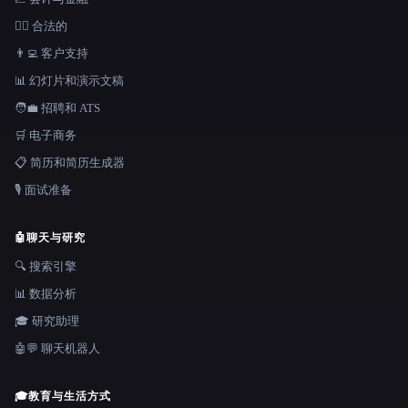
👩‍⚖️ 合法的
👨‍💻 客户支持
📊 幻灯片和演示文稿
🧑‍💼 招聘和 ATS
🛒 电子商务
📋 简历和简历生成器
🎙️ 面试准备
🤖
聊天与研究
🔍 搜索引擎
📊 数据分析
🎓 研究助理
🤖💬 聊天机器人
🎓
教育与生活方式