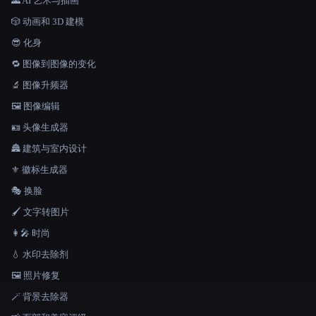
🌄 AI 艺术与插画
🎲 动画和 3D 建模
😎 化身
🔁 图像到图像的变化
🔬 图像升频器
🖼️ 图像编辑
🪪 头像生成器
🏯 建筑与室内设计
⚜️ 徽标生成器
🎭 换脸
🖌️ 文字转图片
👩‍🎤 时尚
💧 水印去除剂
🖼️ 照片修复
🪄 背景去除器