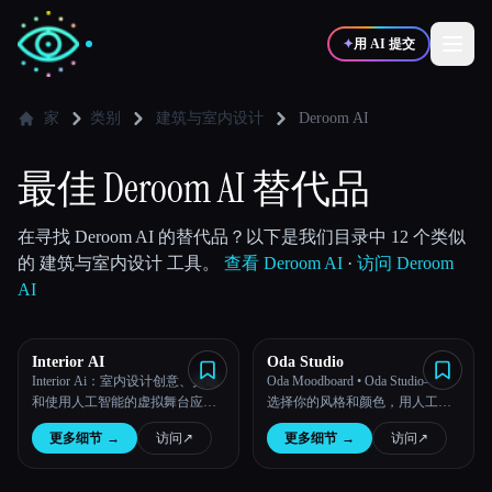
✦
用 AI 提交
家
类别
建筑与室内设计
Deroom AI
✍️
🎨
写作者
设计师
最佳 Deroom AI 替代品
💻
📈
在寻找 Deroom AI 的替代品？以下是我们目录中 12 个类似
开发者
营销
的 建筑与室内设计 工具。
查看 Deroom AI
·
访问 Deroom
AI
🎓
🎬
学生
创作者
Interior AI
Oda Studio
Interior Ai：室内设计创意、灵感
Oda Moodboard • Oda Studio——
和使用人工智能的虚拟舞台应用
选择你的风格和颜色，用人工智
程序
能在几秒钟内定制你的家。
博客
更多细节
→
访问
↗︎
更多细节
→
访问
↗︎
比较工具