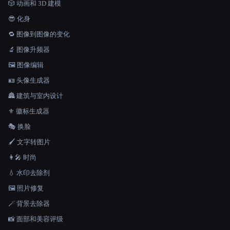
🎲 动画和 3D 建模
😎 化身
🔁 图像到图像的变化
🔬 图像升频器
🖼️ 图像编辑
🪪 头像生成器
🏯 建筑与室内设计
⚜️ 徽标生成器
🎭 换脸
🖌️ 文字转图片
👩‍🎤 时尚
💧 水印去除剂
🖼️ 照片修复
🪄 背景去除器
📸 面部和美容评级