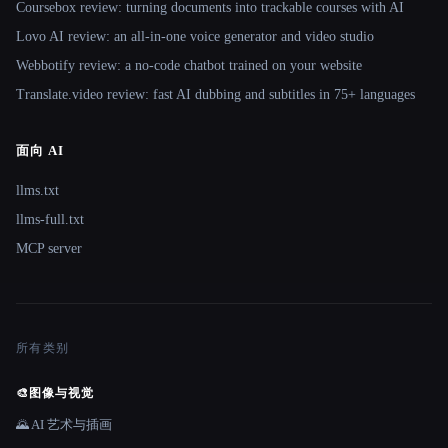
Coursebox review: turning documents into trackable courses with AI
Lovo AI review: an all-in-one voice generator and video studio
Webbotify review: a no-code chatbot trained on your website
Translate.video review: fast AI dubbing and subtitles in 75+ languages
面向 AI
llms.txt
llms-full.txt
MCP server
所有类别
🎨
图像与视觉
🌄 AI 艺术与插画