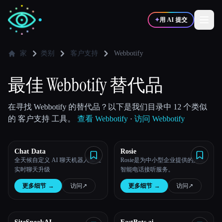
✦
用 AI 提交
家
类别
客户支持
Webbotify
✍️
🎨
写作者
设计师
最佳 Webbotify 替代品
💻
📈
在寻找 Webbotify 的替代品？以下是我们目录中 12 个类似
开发者
营销
的 客户支持 工具。
查看 Webbotify
·
访问 Webbotify
🎓
🎬
学生
创作者
Chat Data
Rosie
全天候自定义 AI 聊天机器人加上
Rosie是为中小型企业提供的人工
实时聊天升级
智能电话接听服务。
更多细节
→
访问
↗︎
更多细节
→
访问
↗︎
博客
比较工具