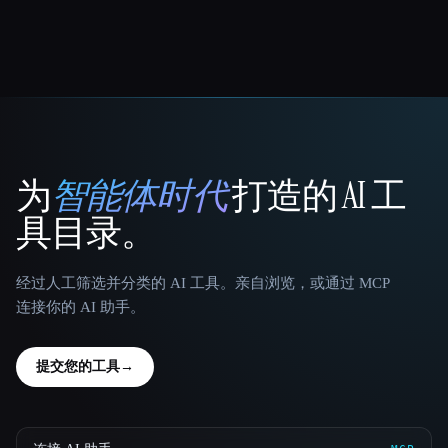
为
智能体时代
打造的 AI 工
That AI Collection
具目录。
经过人工筛选并分类的 AI 工具。亲自浏览，或通过 MCP
连接你的 AI 助手。
提交您的工具
→