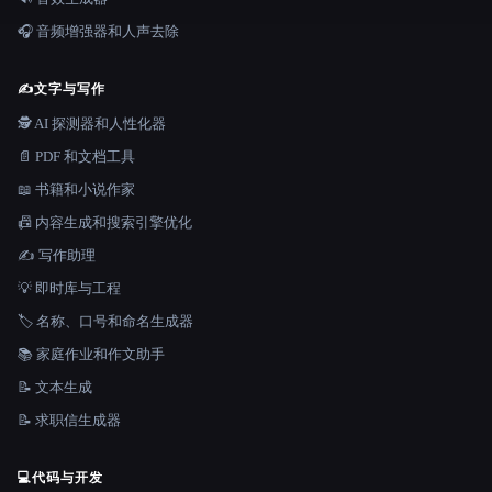
🎧 音频增强器和人声去除
✍️
文字与写作
🕵️ AI 探测器和人性化器
📄 PDF 和文档工具
📖 书籍和小说作家
📠 内容生成和搜索引擎优化
✍️ 写作助理
💡 即时库与工程
🏷️ 名称、口号和命名生成器
📚 家庭作业和作文助手
📝 文本生成
📝 求职信生成器
💻
代码与开发