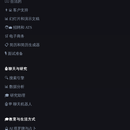
👩‍⚖️ 合法的
👨‍💻 客户支持
📊 幻灯片和演示文稿
🧑‍💼 招聘和 ATS
🛒 电子商务
📋 简历和简历生成器
🎙️ 面试准备
🤖
聊天与研究
🔍 搜索引擎
📊 数据分析
🎓 研究助理
🤖💬 聊天机器人
🎓
教育与生活方式
🔮 AI 塔罗牌与占卜