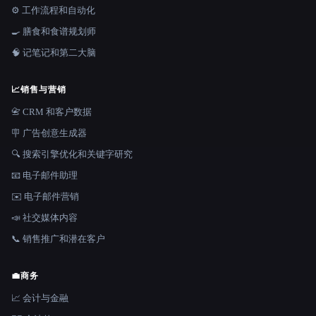
⚙️ 工作流程和自动化
🍳 膳食和食谱规划师
🧠 记笔记和第二大脑
📈
销售与营销
📇 CRM 和客户数据
🪧 广告创意生成器
🔍 搜索引擎优化和关键字研究
📧 电子邮件助理
✉️ 电子邮件营销
📣 社交媒体内容
📞 销售推广和潜在客户
💼
商务
📈 会计与金融