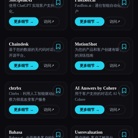
SiteSpeakAI
FastBots.ai
使用 ChatGPT 实现客户支持自动
FastBots.ai：通往智能自动化的门
所有分类
化。
户
更多细节
→
访问
↗︎
更多细节
→
访问
↗︎
关于
Chaindesk
MotionShot
基于您的数据的无代码对话代理
为您的产品和客户创建有吸引力
开源平台。
的演练指南
更多细节
→
访问
↗︎
更多细节
→
访问
↗︎
Esc
chtrbx
AI Answers by Cohere
Chtrbx：利用人工智能驱动的洞
用于客户支持的对话式 AI 平台 -
察力彻底改变客户服务
Cohere
更多细节
→
访问
↗︎
更多细节
→
访问
↗︎
Bahasa
Userevaluation
Bahasa.ai - 全面服务客户的聊天机
用户评价-客户了解平台