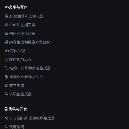
✍️
文字与写作
🕵️ AI 探测器和人性化器
📄 PDF 和文档工具
📖 书籍和小说作家
📠 内容生成和搜索引擎优化
✍️ 写作助理
💡 即时库与工程
🏷️ 名称、口号和命名生成器
📚 家庭作业和作文助手
📝 文本生成
📝 求职信生成器
💻
代码与开发
🛠️ Vibe 编码和应用程序生成器
🦾 代理编码