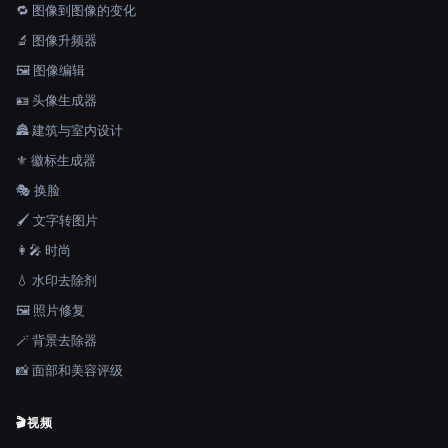
🔁 图像到图像的变化
🔬 图像升频器
🖼️ 图像编辑
🪪 头像生成器
🏯 建筑与室内设计
⚜️ 徽标生成器
🎭 换脸
🖌️ 文字转图片
👩‍🎤 时尚
💧 水印去除剂
🖼️ 照片修复
🪄 背景去除器
📸 面部和美容评级
🎬
视频