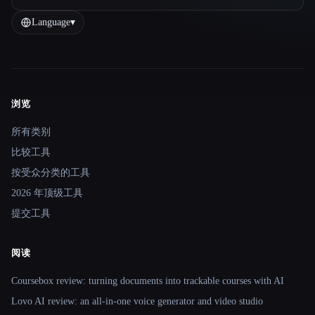
Language
▾
浏览
Site navigation
所有类别
比较工具
按受众分类的工具
2026 年顶级工具
提交工具
阅读
Coursebox review: turning documents into trackable courses with AI
Lovo AI review: an all-in-one voice generator and video studio