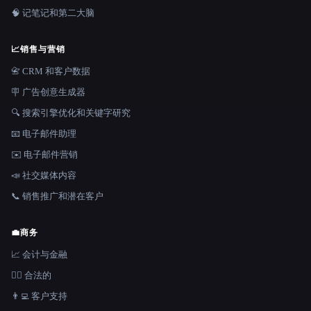
🧠 记笔记和第二大脑
📈
销售与营销
📇 CRM 和客户数据
🪧 广告创意生成器
🔍 搜索引擎优化和关键字研究
📧 电子邮件助理
✉️ 电子邮件营销
📣 社交媒体内容
📞 销售推广和潜在客户
💼
商务
📈 会计与金融
👩‍⚖️ 合法的
👨‍💻 客户支持