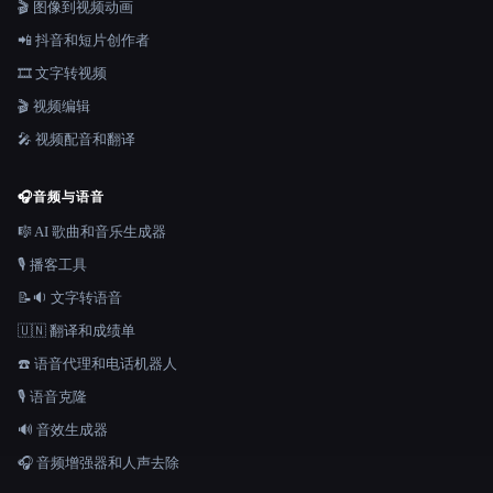
🎬 图像到视频动画
📲 抖音和短片创作者
🎞️ 文字转视频
🎬 视频编辑
🎤 视频配音和翻译
🎧
音频与语音
🎼 AI 歌曲和音乐生成器
🎙️ 播客工具
📝🔉 文字转语音
🇺🇳 翻译和成绩单
☎️ 语音代理和电话机器人
🎙️ 语音克隆
🔊 音效生成器
🎧 音频增强器和人声去除