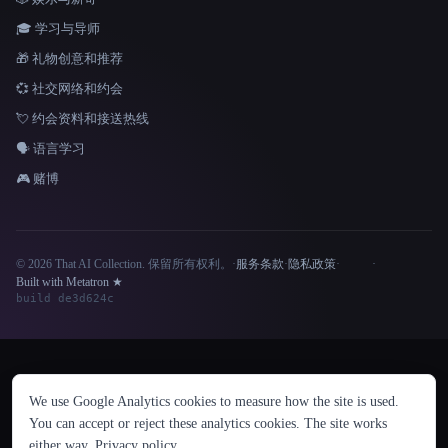
🎓 学习与导师
🎁 礼物创意和推荐
💞 社交网络和约会
💘 约会资料和接送热线
🗣️ 语言学习
🎮 赌博
© 2026 That AI Collection. 保留所有权利。
·
服务条款
·
隐私政策
·
·
Site information
Built with Metatron ★
build de3d624c
语言
We use Google Analytics cookies to measure how the site is used.
English
español
Français
Русский
简体中文
You can accept or reject these analytics cookies. The site works
Hindi
either way.
Privacy policy
.