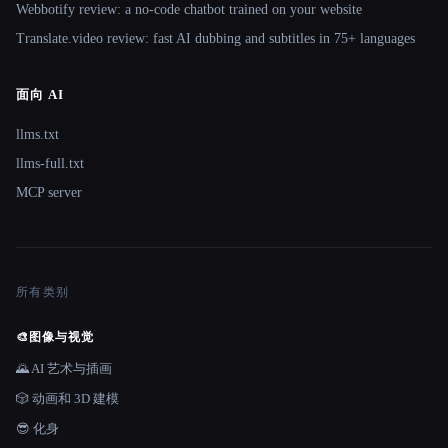
Webbotify review: a no-code chatbot trained on your website
Translate.video review: fast AI dubbing and subtitles in 75+ languages
面向 AI
llms.txt
llms-full.txt
MCP server
所有类别
🎨
图像与视觉
🌄 AI 艺术与插画
🎲 动画和 3D 建模
😎 化身