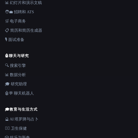
📊 幻灯片和演示文稿
🧑‍💼 招聘和 ATS
🛒 电子商务
📋 简历和简历生成器
🎙️ 面试准备
🤖
聊天与研究
🔍 搜索引擎
📊 数据分析
🎓 研究助理
🤖💬 聊天机器人
🎓
教育与生活方式
🔮 AI 塔罗牌与占卜
👩‍⚕️ 卫生保健
🎲 娱乐与新奇