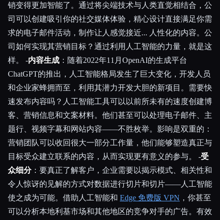
销变得更加智能了。通过将尖端技术与人类直觉相结合，公
司可以创建吸引你的社交媒体体验，精心设计直接满足你需
求的电子邮件活动，制作让人感觉接近... 人性化的内容。公
司如何实现其营销目标？通过利用人工智能的力量，就是这
样。 -
内容生成
：随着2022年11月OpenAI的生成平台
ChatGPT的推出，人工智能格局发生了巨大变化，开发人员
和企业家蜂拥而至，利用其潜力开发大胆的新项目。需要快
速发布内容吗？人工智能工具可以以前所未有的速度创建博
客、营销信息和文案材料。他们甚至可以处理电子邮件、主
题行、视频字幕和网站内容——不胜枚举。影响是双重的：
营销团队可以收回很大一部分工作量，他们能够塑造真正与
目标受众建立联系的内容，从而实现更有意义的参与。 -
受
众细分
：要真正了解客户，企业需要以揭示模式、相关性和
令人惊讶的见解的方式对数据进行切片和切片——人工智能
使之成为可能。借助人工智能和
Edge 免费版 VPN
，你甚至
可以分析本地利基市场和其他地区的竞争对手的广告。有效