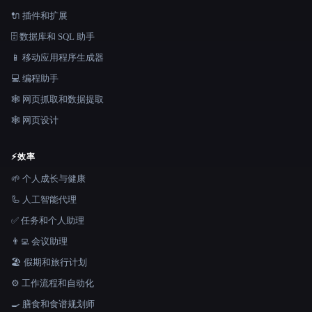
🔌 插件和扩展
🗄️ 数据库和 SQL 助手
📱 移动应用程序生成器
💻 编程助手
🕸️ 网页抓取和数据提取
🕸 网页设计
⚡
效率
🌱 个人成长与健康
🦾 人工智能代理
✅ 任务和个人助理
👨‍💻 会议助理
🏖 假期和旅行计划
⚙️ 工作流程和自动化
🍳 膳食和食谱规划师