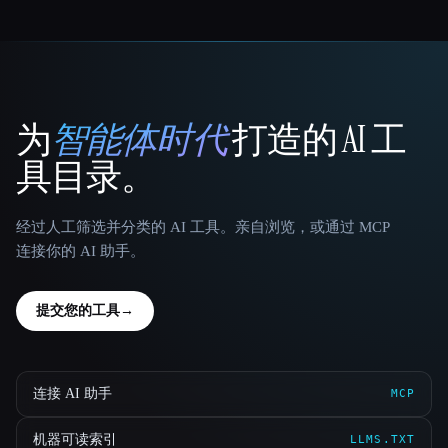
为
智能体时代
打造的 AI 工
That AI Collection
具目录。
经过人工筛选并分类的 AI 工具。亲自浏览，或通过 MCP
连接你的 AI 助手。
提交您的工具
→
连接 AI 助手
MCP
机器可读索引
LLMS.TXT