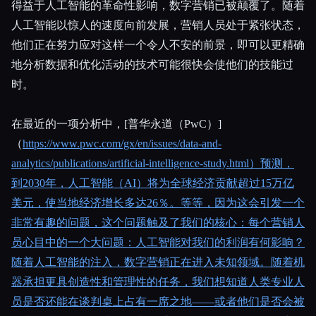
得益于人工智能的革命性影响，数字营销已被颠覆了。随着
人工智能以惊人的速度向前发展，营销人员处于紧张状态，
所有分类
他们正在努力应对这样一个令人不安的前景，即可以更精确
关于
地分析数据和优化活动的技术可能很快会使他们的技能过
时。
在最近的一项分析中，[普华永道（PwC）]
（
https://www.pwc.com/gx/en/issues/data-and-
analytics/publications/artificial-intelligence-study.html）预测，
到2030年，人工智能（AI）将为全球经济贡献超过15万亿
美元，使当地经济增长多达26％。等等，因为这会引发一个
非常有趣的问题，这个问题触及了我们的核心：每个营销人
员心目中的一个大问题：人工智能对我们的利润有何影响？
随着人工智能的注入，数字营销正在进入未知领域。随着机
器承担更具创造性和管理性的任务，我们想知道人类专业人
员是否还能在谈判桌上占有一席之地——或者他们是否会被