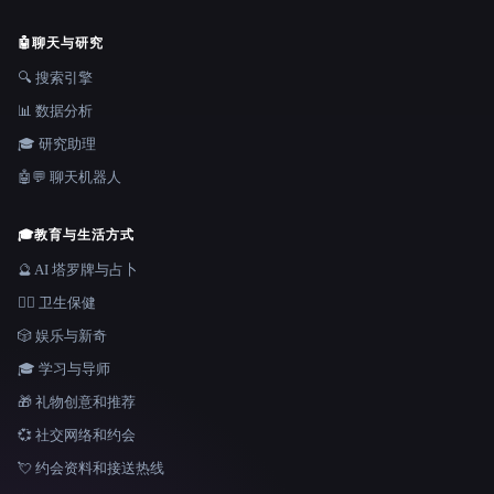
🤖
聊天与研究
🔍 搜索引擎
📊 数据分析
🎓 研究助理
🤖💬 聊天机器人
🎓
教育与生活方式
🔮 AI 塔罗牌与占卜
👩‍⚕️ 卫生保健
🎲 娱乐与新奇
🎓 学习与导师
🎁 礼物创意和推荐
💞 社交网络和约会
💘 约会资料和接送热线