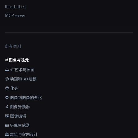
llms-full.txt
MCP server
所有类别
🎨
图像与视觉
🌄 AI 艺术与插画
🎲 动画和 3D 建模
😎 化身
🔁 图像到图像的变化
🔬 图像升频器
🖼️ 图像编辑
🪪 头像生成器
🏯 建筑与室内设计