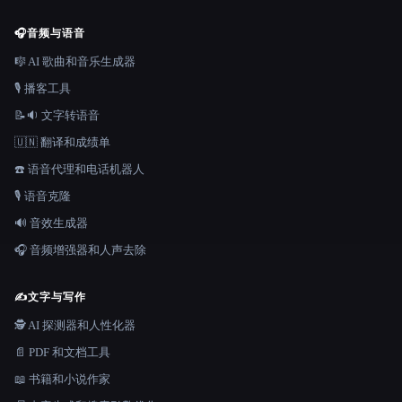
🎧
音频与语音
🎼 AI 歌曲和音乐生成器
🎙️ 播客工具
📝🔉 文字转语音
🇺🇳 翻译和成绩单
☎️ 语音代理和电话机器人
🎙️ 语音克隆
🔊 音效生成器
🎧 音频增强器和人声去除
✍️
文字与写作
🕵️ AI 探测器和人性化器
📄 PDF 和文档工具
📖 书籍和小说作家