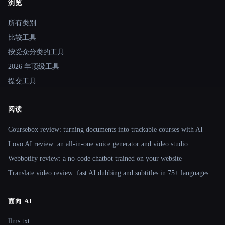
浏览
Site navigation
所有类别
比较工具
按受众分类的工具
2026 年顶级工具
提交工具
阅读
Coursebox review: turning documents into trackable courses with AI
Lovo AI review: an all-in-one voice generator and video studio
Webbotify review: a no-code chatbot trained on your website
Translate.video review: fast AI dubbing and subtitles in 75+ languages
面向 AI
llms.txt