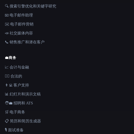
🔍 搜索引擎优化和关键字研究
📧 电子邮件助理
✉️ 电子邮件营销
📣 社交媒体内容
📞 销售推广和潜在客户
💼
商务
📈 会计与金融
👩‍⚖️ 合法的
👨‍💻 客户支持
📊 幻灯片和演示文稿
🧑‍💼 招聘和 ATS
🛒 电子商务
📋 简历和简历生成器
🎙️ 面试准备