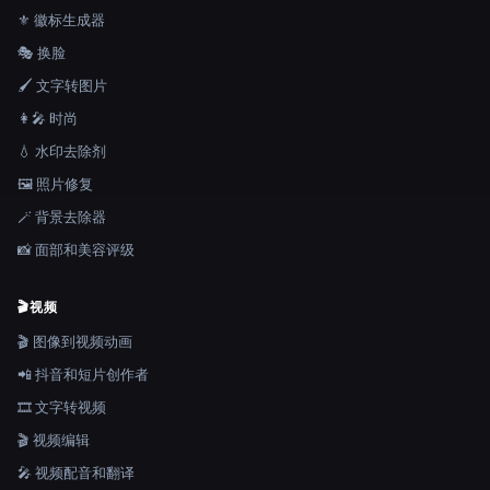
⚜️ 徽标生成器
🎭 换脸
🖌️ 文字转图片
👩‍🎤 时尚
💧 水印去除剂
🖼️ 照片修复
🪄 背景去除器
📸 面部和美容评级
🎬
视频
🎬 图像到视频动画
📲 抖音和短片创作者
🎞️ 文字转视频
🎬 视频编辑
🎤 视频配音和翻译