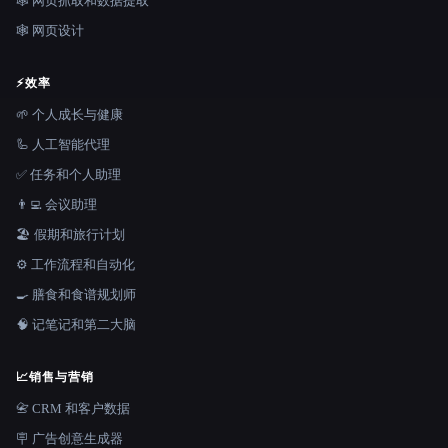
🕸️ 网页抓取和数据提取
🕸 网页设计
⚡
效率
🌱 个人成长与健康
🦾 人工智能代理
✅ 任务和个人助理
👨‍💻 会议助理
🏖 假期和旅行计划
⚙️ 工作流程和自动化
🍳 膳食和食谱规划师
🧠 记笔记和第二大脑
📈
销售与营销
📇 CRM 和客户数据
🪧 广告创意生成器