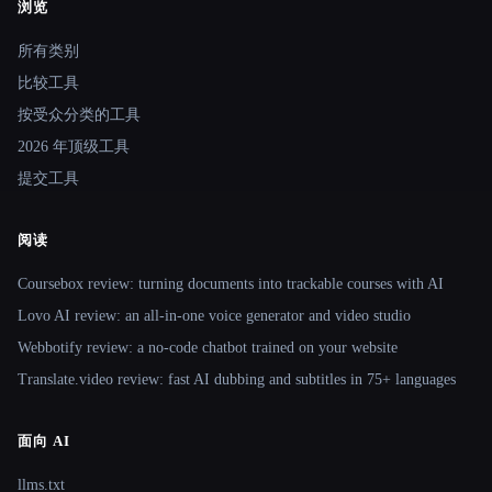
浏览
Site navigation
所有类别
比较工具
按受众分类的工具
2026 年顶级工具
提交工具
阅读
Coursebox review: turning documents into trackable courses with AI
Lovo AI review: an all-in-one voice generator and video studio
Webbotify review: a no-code chatbot trained on your website
Translate.video review: fast AI dubbing and subtitles in 75+ languages
面向 AI
llms.txt