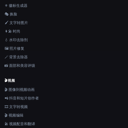
⚜️ 徽标生成器
🎭 换脸
🖌️ 文字转图片
👩‍🎤 时尚
💧 水印去除剂
🖼️ 照片修复
🪄 背景去除器
📸 面部和美容评级
🎬
视频
🎬 图像到视频动画
📲 抖音和短片创作者
🎞️ 文字转视频
🎬 视频编辑
🎤 视频配音和翻译