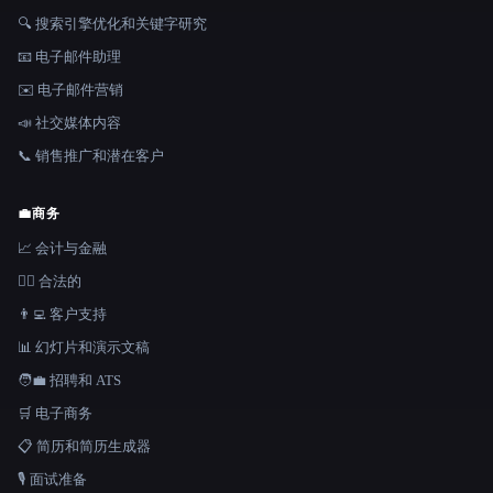
🔍 搜索引擎优化和关键字研究
📧 电子邮件助理
✉️ 电子邮件营销
📣 社交媒体内容
📞 销售推广和潜在客户
💼
商务
📈 会计与金融
👩‍⚖️ 合法的
👨‍💻 客户支持
📊 幻灯片和演示文稿
🧑‍💼 招聘和 ATS
🛒 电子商务
📋 简历和简历生成器
🎙️ 面试准备