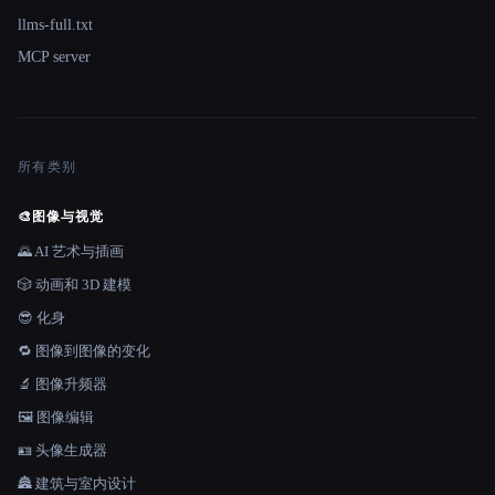
llms-full.txt
MCP server
所有类别
🎨
图像与视觉
🌄 AI 艺术与插画
🎲 动画和 3D 建模
😎 化身
🔁 图像到图像的变化
🔬 图像升频器
🖼️ 图像编辑
🪪 头像生成器
🏯 建筑与室内设计