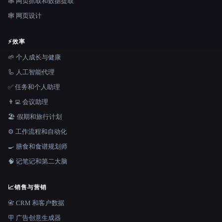
🕸️ 网页抓取和数据提取
🕸 网页设计
⚡
效率
🌱 个人成长与健康
🦾 人工智能代理
✅ 任务和个人助理
👨‍💻 会议助理
🏖 假期和旅行计划
⚙️ 工作流程和自动化
🍳 膳食和食谱规划师
🧠 记笔记和第二大脑
📈
销售与营销
📇 CRM 和客户数据
🪧 广告创意生成器