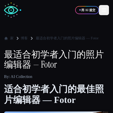
✦
用 AI 提交
✍️
🎨
写作者
设计师
家
博客
最适合初学者入门的照片编辑器 — Fotor
最适合初学者入门的照片
💻
📈
开发者
营销
编辑器 — Fotor
🎓
🎬
学生
创作者
By: AI Collection
适合初学者入门的最佳照
片编辑器 — Fotor
博客
比较工具