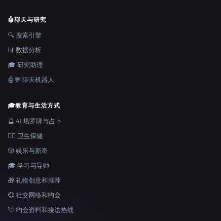
🤖
聊天与研究
🔍 搜索引擎
📊 数据分析
🎓 研究助理
🤖💬 聊天机器人
🎓
教育与生活方式
🔮 AI 塔罗牌与占卜
👩‍⚕️ 卫生保健
🎲 娱乐与新奇
🎓 学习与导师
🎁 礼物创意和推荐
💞 社交网络和约会
💘 约会资料和接送热线