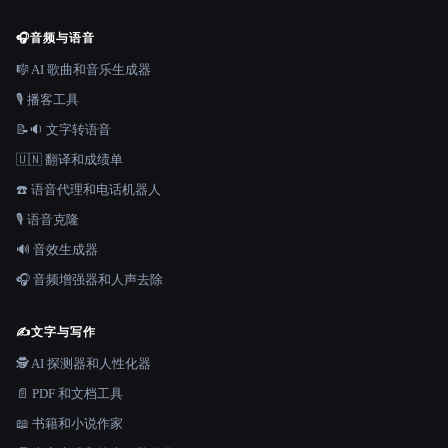
🎧
音频与语音
🎼 AI 歌曲和音乐生成器
🎙️ 播客工具
📝🔉 文字转语音
🇺🇳 翻译和成绩单
☎️ 语音代理和电话机器人
🎙️ 语音克隆
🔊 音效生成器
🎧 音频增强器和人声去除
✍️
文字与写作
🕵️ AI 探测器和人性化器
📄 PDF 和文档工具
📖 书籍和小说作家