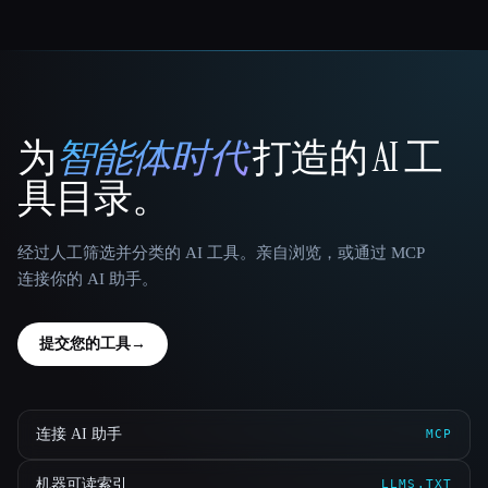
为
智能体时代
打造的 AI 工
That AI Collection
具目录。
经过人工筛选并分类的 AI 工具。亲自浏览，或通过 MCP
连接你的 AI 助手。
提交您的工具
→
连接 AI 助手
MCP
机器可读索引
LLMS.TXT