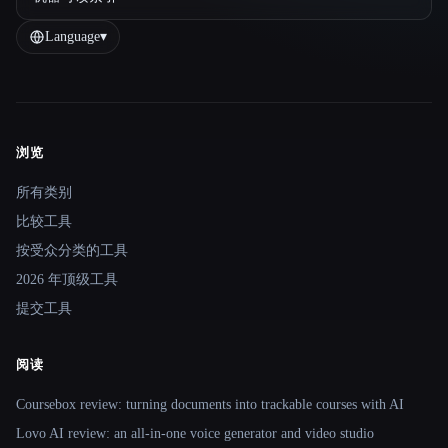
Language
▾
浏览
Site navigation
所有类别
比较工具
按受众分类的工具
2026 年顶级工具
提交工具
阅读
Coursebox review: turning documents into trackable courses with AI
Lovo AI review: an all-in-one voice generator and video studio