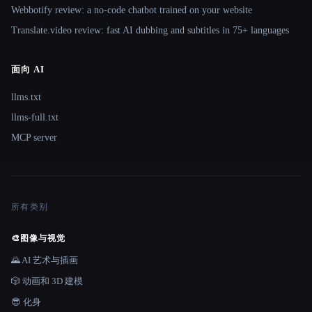
Webbotify review: a no-code chatbot trained on your website
Translate.video review: fast AI dubbing and subtitles in 75+ languages
面向 AI
llms.txt
llms-full.txt
MCP server
所有类别
🎨
图像与视觉
🌄 AI 艺术与插画
🎲 动画和 3D 建模
😎 化身