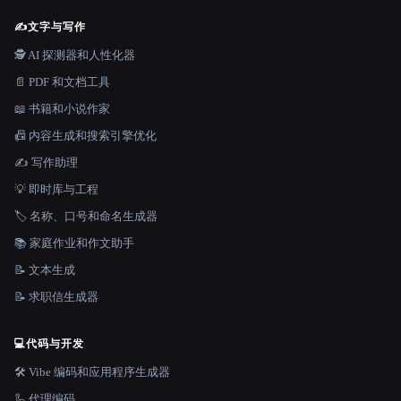
✍️
文字与写作
🕵️ AI 探测器和人性化器
📄 PDF 和文档工具
📖 书籍和小说作家
📠 内容生成和搜索引擎优化
✍️ 写作助理
💡 即时库与工程
🏷️ 名称、口号和命名生成器
📚 家庭作业和作文助手
📝 文本生成
📝 求职信生成器
💻
代码与开发
🛠️ Vibe 编码和应用程序生成器
🦾 代理编码