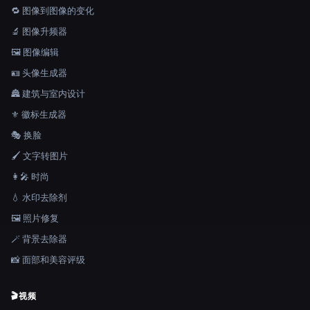
🔁 图像到图像的变化
🔬 图像升频器
🖼️ 图像编辑
🪪 头像生成器
🏯 建筑与室内设计
⚜️ 徽标生成器
🎭 换脸
🖌️ 文字转图片
👩‍🎤 时尚
💧 水印去除剂
🖼️ 照片修复
🪄 背景去除器
📸 面部和美容评级
🎬
视频