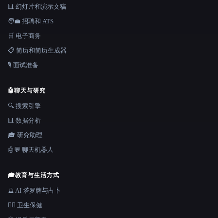
📊 幻灯片和演示文稿
🧑‍💼 招聘和 ATS
🛒 电子商务
📋 简历和简历生成器
🎙️ 面试准备
🤖
聊天与研究
🔍 搜索引擎
📊 数据分析
🎓 研究助理
🤖💬 聊天机器人
🎓
教育与生活方式
🔮 AI 塔罗牌与占卜
👩‍⚕️ 卫生保健