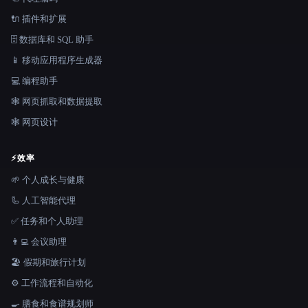
🔌 插件和扩展
🗄️ 数据库和 SQL 助手
📱 移动应用程序生成器
💻 编程助手
🕸️ 网页抓取和数据提取
🕸 网页设计
⚡
效率
🌱 个人成长与健康
🦾 人工智能代理
✅ 任务和个人助理
👨‍💻 会议助理
🏖 假期和旅行计划
⚙️ 工作流程和自动化
🍳 膳食和食谱规划师