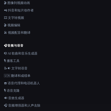
🎬 图像到视频动画
📲 抖音和短片创作者
🎞️ 文字转视频
🎬 视频编辑
🎤 视频配音和翻译
🎧
音频与语音
🎼 AI 歌曲和音乐生成器
🎙️ 播客工具
📝🔉 文字转语音
🇺🇳 翻译和成绩单
☎️ 语音代理和电话机器人
🎙️ 语音克隆
🔊 音效生成器
🎧 音频增强器和人声去除