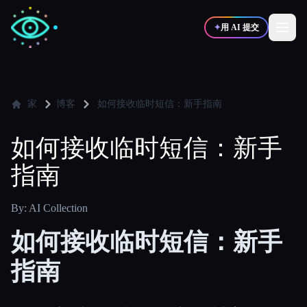
✦
用 AI 提交
✍️
🎨
写作者
设计师
家
博客
如何接收临时短信：新手指南
如何接收临时短信：新手
💻
📈
开发者
营销
指南
🎓
🎬
学生
创作者
By: AI Collection
如何接收临时短信：新手
指南
博客
比较工具