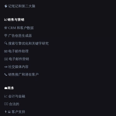
🧠 记笔记和第二大脑
📈
销售与营销
📇 CRM 和客户数据
🪧 广告创意生成器
🔍 搜索引擎优化和关键字研究
📧 电子邮件助理
✉️ 电子邮件营销
📣 社交媒体内容
📞 销售推广和潜在客户
💼
商务
📈 会计与金融
👩‍⚖️ 合法的
👨‍💻 客户支持