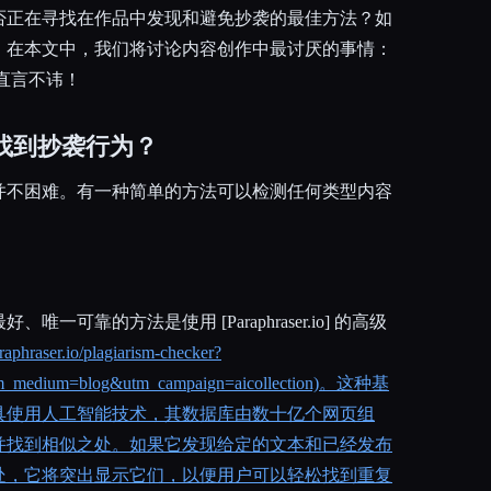
否正在寻找在作品中发现和避免抄袭的最佳方法？如
。在本文中，我们将讨论内容创作中最讨厌的事情：
直言不讳！
找到抄袭行为？
并不困难。有一种简单的方法可以检测任何类型内容
：
一可靠的方法是使用 [Paraphraser.io] 的高级
raphraser.io/plagiarism-checker?
utm_medium=blog&utm_campaign=aicollection)。这种基
具使用人工智能技术，其数据库由数十亿个网页组
并找到相似之处。如果它发现给定的文本和已经发布
处，它将突出显示它们，以便用户可以轻松找到重复