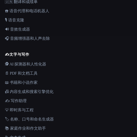
🇺🇳 翻译和成绩单
☎️ 语音代理和电话机器人
🎙️ 语音克隆
🔊 音效生成器
🎧 音频增强器和人声去除
✍️
文字与写作
🕵️ AI 探测器和人性化器
📄 PDF 和文档工具
📖 书籍和小说作家
📠 内容生成和搜索引擎优化
✍️ 写作助理
💡 即时库与工程
🏷️ 名称、口号和命名生成器
📚 家庭作业和作文助手