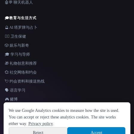
🤖💬 聊天机器人
🎓
教育与生活方式
🔮 AI 塔罗牌与占卜
👩‍⚕️ 卫生保健
🎲 娱乐与新奇
🎓 学习与导师
🎁 礼物创意和推荐
💞 社交网络和约会
💘 约会资料和接送热线
🗣️ 语言学习
🎮 赌博
语言
We use Google Analytics cookies to measure how the site is used.
English
español
Français
Русский
简体中文
You can accept or reject these analytics cookies. The site works
Hindi
either way.
Privacy policy
.
© 2026 That AI Collection. 保留所有权利。
·
服务条款
·
隐私政策
·
·
Site information
Built with Metatron ★
Reject
Accept