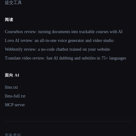
提交工具
阅读
Coursebox review: turning documents into trackable courses with AI
Lovo AI review: an all-in-one voice generator and video studio
Webbotify review: a no-code chatbot trained on your website
Translate.video review: fast AI dubbing and subtitles in 75+ languages
面向 AI
llms.txt
llms-full.txt
MCP server
所有类别