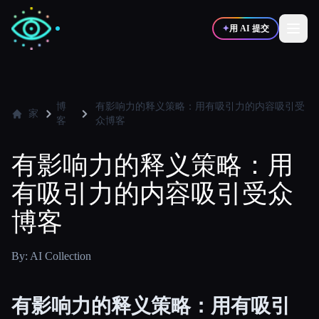
✦
用 AI 提交
✍️
🎨
写作者
设计师
博
有影响力的释义策略：用有吸引力的内容吸引受
家
客
众博客
💻
📈
开发者
营销
有影响力的释义策略：用
有吸引力的内容吸引受众
🎓
🎬
学生
创作者
博客
By: AI Collection
博客
有影响力的释义策略：用有吸引
比较工具