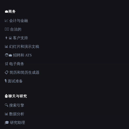
💼
商务
📈 会计与金融
👩‍⚖️ 合法的
👨‍💻 客户支持
📊 幻灯片和演示文稿
🧑‍💼 招聘和 ATS
🛒 电子商务
📋 简历和简历生成器
🎙️ 面试准备
🤖
聊天与研究
🔍 搜索引擎
📊 数据分析
🎓 研究助理