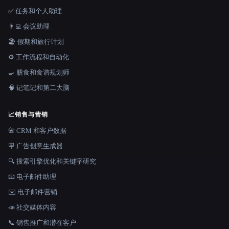
✅ 任务和个人助理
👨‍💻 会议助理
🏖 假期和旅行计划
⚙️ 工作流程和自动化
🍳 膳食和食谱规划师
🧠 记笔记和第二大脑
📈
销售与营销
📇 CRM 和客户数据
🪧 广告创意生成器
🔍 搜索引擎优化和关键字研究
📧 电子邮件助理
✉️ 电子邮件营销
📣 社交媒体内容
📞 销售推广和潜在客户