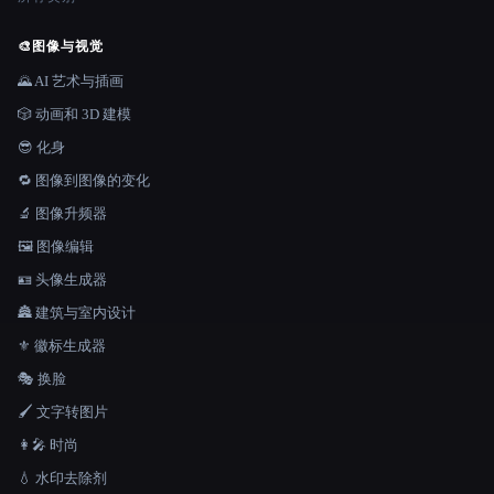
🎨
图像与视觉
🌄 AI 艺术与插画
🎲 动画和 3D 建模
😎 化身
🔁 图像到图像的变化
🔬 图像升频器
🖼️ 图像编辑
🪪 头像生成器
🏯 建筑与室内设计
⚜️ 徽标生成器
🎭 换脸
🖌️ 文字转图片
👩‍🎤 时尚
💧 水印去除剂