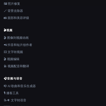
🖼️ 照片修复
🪄 背景去除器
📸 面部和美容评级
🎬
视频
🎬 图像到视频动画
📲 抖音和短片创作者
🎞️ 文字转视频
🎬 视频编辑
🎤 视频配音和翻译
🎧
音频与语音
🎼 AI 歌曲和音乐生成器
🎙️ 播客工具
📝🔉 文字转语音