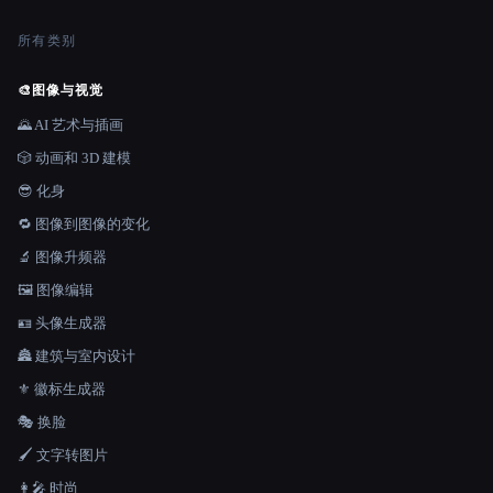
所有类别
🎨
图像与视觉
🌄 AI 艺术与插画
🎲 动画和 3D 建模
😎 化身
🔁 图像到图像的变化
🔬 图像升频器
🖼️ 图像编辑
🪪 头像生成器
🏯 建筑与室内设计
⚜️ 徽标生成器
🎭 换脸
🖌️ 文字转图片
👩‍🎤 时尚