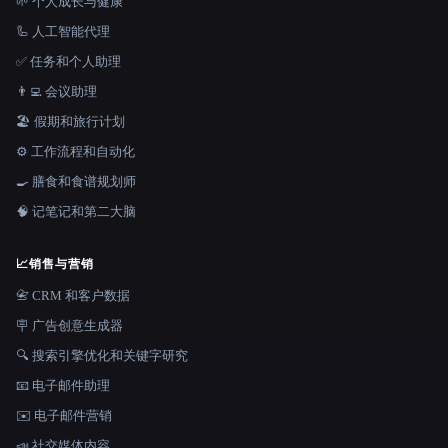
🌱 个人成长与健康
🦾 人工智能代理
✅ 任务和个人助理
👨‍💻 会议助理
🏖 假期和旅行计划
⚙️ 工作流程和自动化
🍳 膳食和食谱规划师
🧠 记笔记和第二大脑
📈
销售与营销
📇 CRM 和客户数据
🪧 广告创意生成器
🔍 搜索引擎优化和关键字研究
📧 电子邮件助理
✉️ 电子邮件营销
📣 社交媒体内容