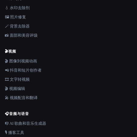
💧 水印去除剂
🖼️ 照片修复
🪄 背景去除器
📸 面部和美容评级
🎬
视频
🎬 图像到视频动画
📲 抖音和短片创作者
🎞️ 文字转视频
🎬 视频编辑
🎤 视频配音和翻译
🎧
音频与语音
🎼 AI 歌曲和音乐生成器
🎙️ 播客工具