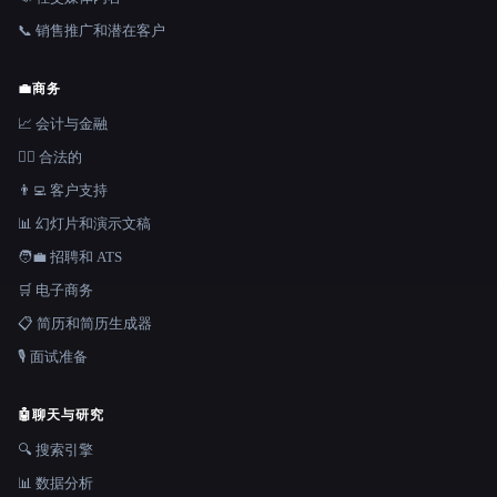
📞 销售推广和潜在客户
💼
商务
📈 会计与金融
👩‍⚖️ 合法的
👨‍💻 客户支持
📊 幻灯片和演示文稿
🧑‍💼 招聘和 ATS
🛒 电子商务
📋 简历和简历生成器
🎙️ 面试准备
🤖
聊天与研究
🔍 搜索引擎
📊 数据分析