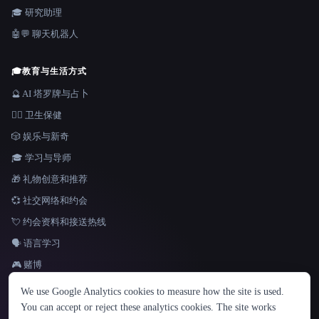
🎓 研究助理
🤖💬 聊天机器人
🎓
教育与生活方式
🔮 AI 塔罗牌与占卜
👩‍⚕️ 卫生保健
🎲 娱乐与新奇
🎓 学习与导师
🎁 礼物创意和推荐
💞 社交网络和约会
💘 约会资料和接送热线
🗣️ 语言学习
🎮 赌博
语言
We use Google Analytics cookies to measure how the site is used.
English
español
Français
Русский
简体中文
You can accept or reject these analytics cookies. The site works
Hindi