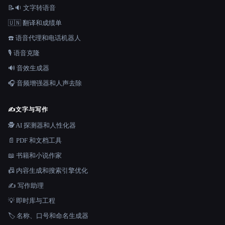
📝🔉 文字转语音
🇺🇳 翻译和成绩单
☎️ 语音代理和电话机器人
🎙️ 语音克隆
🔊 音效生成器
🎧 音频增强器和人声去除
✍️
文字与写作
🕵️ AI 探测器和人性化器
📄 PDF 和文档工具
📖 书籍和小说作家
📠 内容生成和搜索引擎优化
✍️ 写作助理
💡 即时库与工程
🏷️ 名称、口号和命名生成器