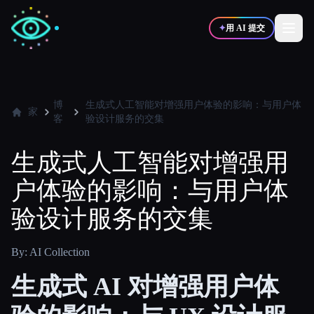
✦
用 AI 提交
✍️
🎨
写作者
设计师
博
生成式人工智能对增强用户体验的影响：与用户体
家
客
验设计服务的交集
💻
📈
开发者
营销
生成式人工智能对增强用
户体验的影响：与用户体
🎓
🎬
学生
创作者
验设计服务的交集
By: AI Collection
博客
生成式 AI 对增强用户体
比较工具