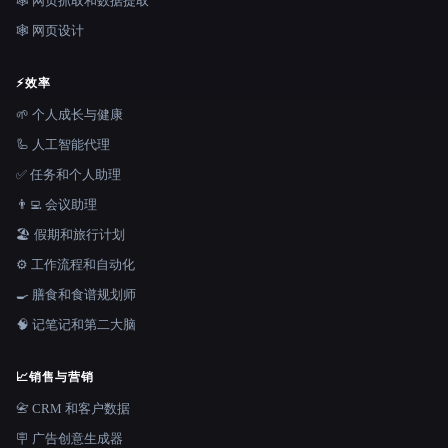
🕸️ 网页抓取和数据提取
🕸 网页设计
⚡
效率
🌱 个人成长与健康
🦾 人工智能代理
✅ 任务和个人助理
👨‍💻 会议助理
🏖 假期和旅行计划
⚙️ 工作流程和自动化
🍳 膳食和食谱规划师
🧠 记笔记和第二大脑
📈
销售与营销
📇 CRM 和客户数据
🪧 广告创意生成器