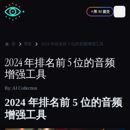
✦
用 AI 提交
✍️
🎨
写作者
设计师
家
博客
2024 年排名前 5 位的音频增强工具
2024 年排名前 5 位的音频
💻
📈
开发者
营销
增强工具
🎓
🎬
学生
创作者
By: AI Collection
2024 年排名前 5 位的音频
增强工具
博客
比较工具