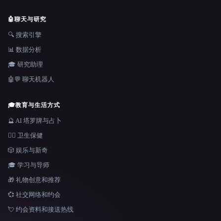
🤖
聊天与研究
🔍 搜索引擎
📊 数据分析
🎓 研究助理
🤖💬 聊天机器人
🎓
教育与生活方式
🔮 AI 塔罗牌与占卜
👩‍⚕️ 卫生保健
🎲 娱乐与新奇
🎓 学习与导师
🎁 礼物创意和推荐
💞 社交网络和约会
💘 约会资料和接送热线