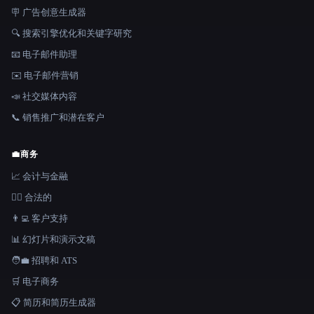
🪧 广告创意生成器
🔍 搜索引擎优化和关键字研究
📧 电子邮件助理
✉️ 电子邮件营销
📣 社交媒体内容
📞 销售推广和潜在客户
💼
商务
📈 会计与金融
👩‍⚖️ 合法的
👨‍💻 客户支持
📊 幻灯片和演示文稿
🧑‍💼 招聘和 ATS
🛒 电子商务
📋 简历和简历生成器