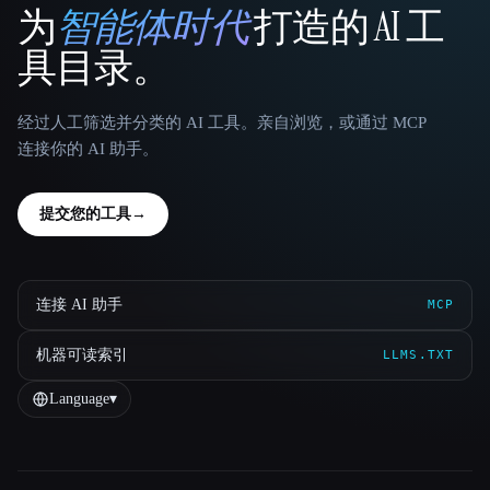
为
智能体时代
打造的 AI 工
That AI Collection
具目录。
经过人工筛选并分类的 AI 工具。亲自浏览，或通过 MCP
连接你的 AI 助手。
提交您的工具
→
连接 AI 助手
MCP
机器可读索引
LLMS.TXT
Language
▾