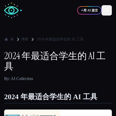
✦
用 AI 提交
✍️
🎨
写作者
设计师
家
博客
2024 年最适合学生的 AI 工具
2024 年最适合学生的 AI 工
💻
📈
开发者
营销
具
🎓
🎬
学生
创作者
By: AI Collection
2024 年最适合学生的 AI 工具
博客
比较工具