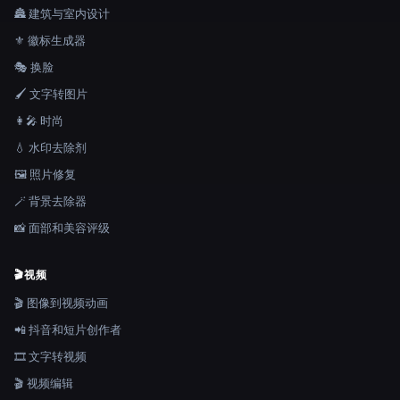
🏯 建筑与室内设计
⚜️ 徽标生成器
🎭 换脸
🖌️ 文字转图片
👩‍🎤 时尚
💧 水印去除剂
🖼️ 照片修复
🪄 背景去除器
📸 面部和美容评级
🎬
视频
🎬 图像到视频动画
📲 抖音和短片创作者
🎞️ 文字转视频
🎬 视频编辑