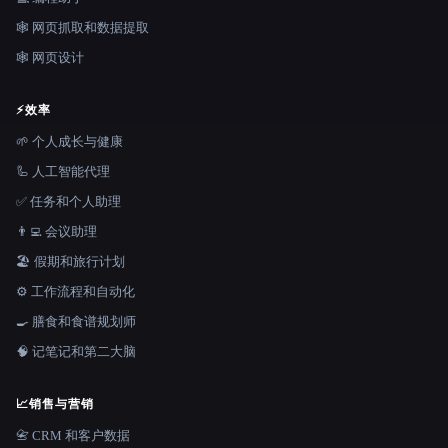
🕸️ 网页抓取和数据提取
🕸 网页设计
⚡
效率
🌱 个人成长与健康
🦾 人工智能代理
✅ 任务和个人助理
👨‍💻 会议助理
🏖 假期和旅行计划
⚙️ 工作流程和自动化
🍳 膳食和食谱规划师
🧠 记笔记和第二大脑
📈
销售与营销
📇 CRM 和客户数据