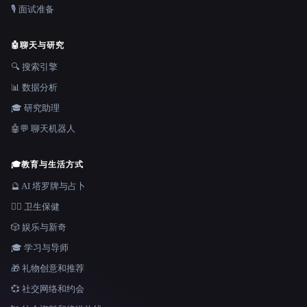
🎙️ 面试准备
🤖
聊天与研究
🔍 搜索引擎
📊 数据分析
🎓 研究助理
🤖💬 聊天机器人
🎓
教育与生活方式
🔮 AI 塔罗牌与占卜
👩‍⚕️ 卫生保健
🎲 娱乐与新奇
🎓 学习与导师
🎁 礼物创意和推荐
💞 社交网络和约会