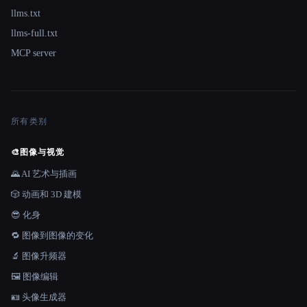
llms.txt
llms-full.txt
MCP server
所有类别
🎨
图像与视觉
🌄 AI 艺术与插画
🎲 动画和 3D 建模
😎 化身
🔁 图像到图像的变化
🔬 图像升频器
🖼️ 图像编辑
🪪 头像生成器