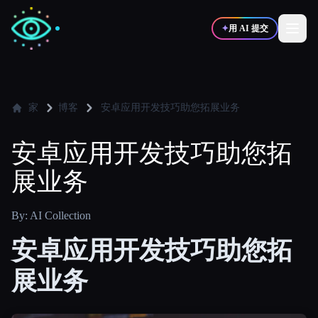
✦
用 AI 提交
✍️
🎨
写作者
设计师
家
博客
安卓应用开发技巧助您拓展业务
安卓应用开发技巧助您拓
💻
📈
开发者
营销
展业务
🎓
🎬
学生
创作者
By: AI Collection
安卓应用开发技巧助您拓
展业务
博客
比较工具