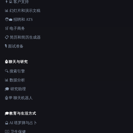
👨‍💻 客户支持
📊 幻灯片和演示文稿
🧑‍💼 招聘和 ATS
🛒 电子商务
📋 简历和简历生成器
🎙️ 面试准备
🤖
聊天与研究
🔍 搜索引擎
📊 数据分析
🎓 研究助理
🤖💬 聊天机器人
🎓
教育与生活方式
🔮 AI 塔罗牌与占卜
👩‍⚕️ 卫生保健