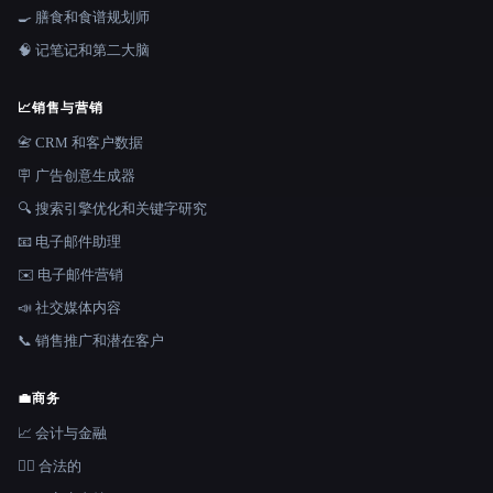
🍳 膳食和食谱规划师
🧠 记笔记和第二大脑
📈
销售与营销
📇 CRM 和客户数据
🪧 广告创意生成器
🔍 搜索引擎优化和关键字研究
📧 电子邮件助理
✉️ 电子邮件营销
📣 社交媒体内容
📞 销售推广和潜在客户
💼
商务
📈 会计与金融
👩‍⚖️ 合法的