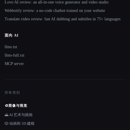
Lovo AI review: an all-in-one voice generator and video studio
Webbotify review: a no-code chatbot trained on your website
Translate.video review: fast AI dubbing and subtitles in 75+ languages
面向 AI
llms.txt
llms-full.txt
MCP server
所有类别
🎨
图像与视觉
🌄 AI 艺术与插画
🎲 动画和 3D 建模