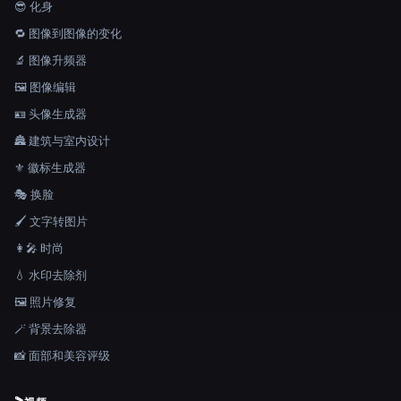
😎 化身
🔁 图像到图像的变化
🔬 图像升频器
🖼️ 图像编辑
🪪 头像生成器
🏯 建筑与室内设计
⚜️ 徽标生成器
🎭 换脸
🖌️ 文字转图片
👩‍🎤 时尚
💧 水印去除剂
🖼️ 照片修复
🪄 背景去除器
📸 面部和美容评级