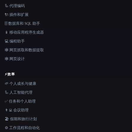
🦾 代理编码
🔌 插件和扩展
🗄️ 数据库和 SQL 助手
📱 移动应用程序生成器
💻 编程助手
🕸️ 网页抓取和数据提取
🕸 网页设计
⚡
效率
🌱 个人成长与健康
🦾 人工智能代理
✅ 任务和个人助理
👨‍💻 会议助理
🏖 假期和旅行计划
⚙️ 工作流程和自动化