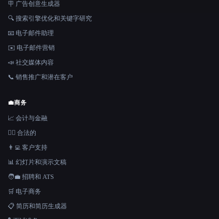
🪧 广告创意生成器
🔍 搜索引擎优化和关键字研究
📧 电子邮件助理
✉️ 电子邮件营销
📣 社交媒体内容
📞 销售推广和潜在客户
💼
商务
📈 会计与金融
👩‍⚖️ 合法的
👨‍💻 客户支持
📊 幻灯片和演示文稿
🧑‍💼 招聘和 ATS
🛒 电子商务
📋 简历和简历生成器