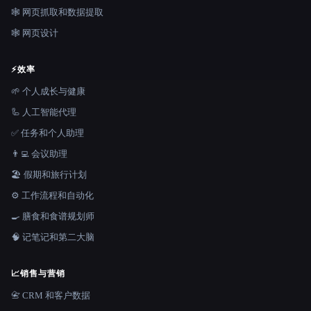
🕸️ 网页抓取和数据提取
🕸 网页设计
⚡
效率
🌱 个人成长与健康
🦾 人工智能代理
✅ 任务和个人助理
👨‍💻 会议助理
🏖 假期和旅行计划
⚙️ 工作流程和自动化
🍳 膳食和食谱规划师
🧠 记笔记和第二大脑
📈
销售与营销
📇 CRM 和客户数据