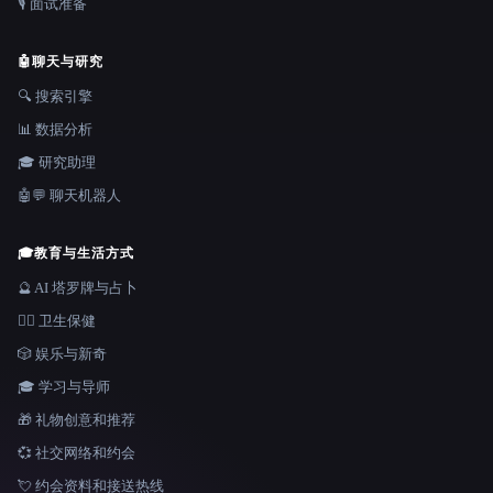
🎙️ 面试准备
🤖
聊天与研究
🔍 搜索引擎
📊 数据分析
🎓 研究助理
🤖💬 聊天机器人
🎓
教育与生活方式
🔮 AI 塔罗牌与占卜
👩‍⚕️ 卫生保健
🎲 娱乐与新奇
🎓 学习与导师
🎁 礼物创意和推荐
💞 社交网络和约会
💘 约会资料和接送热线