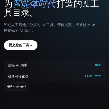
为
智能体时代
打造的 AI 工
That AI Collection
具目录。
经过人工筛选并分类的 AI 工具。亲自浏览，或通过 MCP
连接你的 AI 助手。
提交您的工具
→
连接 AI 助手
MCP
机器可读索引
LLMS.TXT
Language
▾