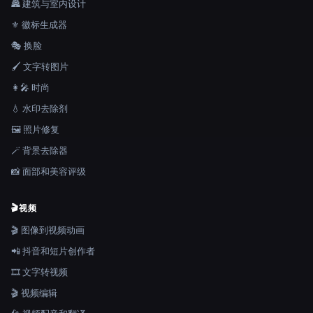
🏯 建筑与室内设计
⚜️ 徽标生成器
🎭 换脸
🖌️ 文字转图片
👩‍🎤 时尚
💧 水印去除剂
🖼️ 照片修复
🪄 背景去除器
📸 面部和美容评级
🎬
视频
🎬 图像到视频动画
📲 抖音和短片创作者
🎞️ 文字转视频
🎬 视频编辑