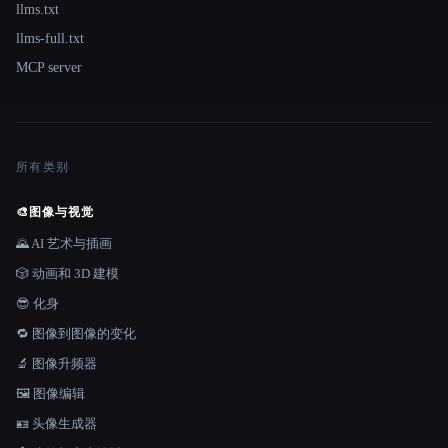
llms.txt
llms-full.txt
MCP server
所有类别
🎨
图像与视觉
🌄 AI 艺术与插画
🎲 动画和 3D 建模
😎 化身
🔁 图像到图像的变化
🔬 图像升频器
🖼️ 图像编辑
🪪 头像生成器