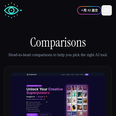
✦
用 AI 提交
✍️
Comparisons
🎨
写作者
设计师
💻
📈
Head-to-head comparisons to help you pick the right AI tool.
开发者
营销
🎓
🎬
学生
创作者
博客
比较工具