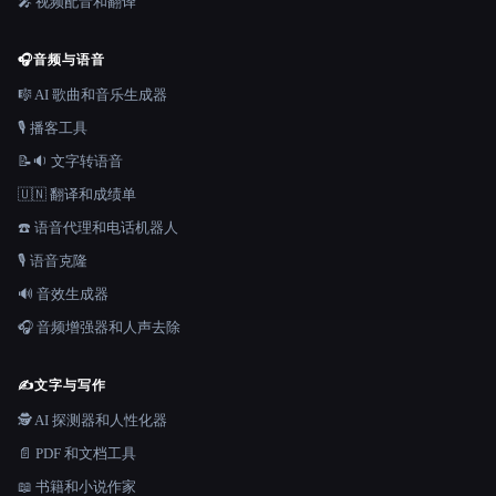
🎤 视频配音和翻译
🎧
音频与语音
🎼 AI 歌曲和音乐生成器
🎙️ 播客工具
📝🔉 文字转语音
🇺🇳 翻译和成绩单
☎️ 语音代理和电话机器人
🎙️ 语音克隆
🔊 音效生成器
🎧 音频增强器和人声去除
✍️
文字与写作
🕵️ AI 探测器和人性化器
📄 PDF 和文档工具
📖 书籍和小说作家